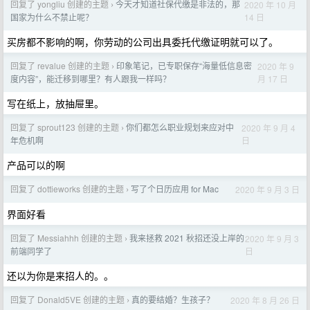
回复了 yongliu 创建的主题
今天才知道社保代缴是非法的，那
2020 年 10 月
›
14 日
国家为什么不禁止呢？
买房都不影响的啊，你劳动的公司出具委托代缴证明就可以了。
回复了 revalue 创建的主题
印象笔记，已专职保存“海量低信息密
2020 年 9
›
月 17 日
度内容”，能迁移到哪里？有人跟我一样吗？
写在纸上，放抽屉里。
回复了 sprout123 创建的主题
你们都怎么职业规划来应对中
2020 年 9 月 4
›
日
年危机啊
产品可以的啊
回复了 dottieworks 创建的主题
写了个日历应用 for Mac
2020 年 9 月 3 日
›
界面好看
回复了 Messiahhh 创建的主题
我来拯救 2021 秋招还没上岸的
2020 年 9 月 3
›
日
前端同学了
还以为你是来招人的。。
回复了 Donald5VE 创建的主题
真的要结婚？生孩子？
2020 年 8 月 26 日
›