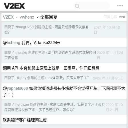
V2EX
vwhenx
全部回复
回复总数
220
›
›
回复了 zhangH258 创建的主题
阿里云或腾讯云发票有
2021 年 10 月 12
›
日
偿？
@
hcheng
我要，V: tanke2224w
回复了 muraku 创建的主题
部门内部的两个系统居然是爬网
2020 年 11 月 26
›
日
页传信息
调用 API 本身和爬虫原理上就是一回事啊，你仔细想想
回复了 HiJony 创建的主题
1124 新政，买房太难了 T.T
2020 年 11 月 26 日
›
@
yaphets666
如果你知道成都有多堵就不会觉得开车上下班问题不大
了 ：）
回复了 herozzm 创建的主题
卖房以周转生活，但是 3 个月了买方
2020 年 10
›
月 21 日
房贷款还是没放下来，房子已经过户，怎么办？
联系银行客户经理问进度