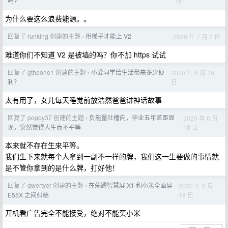
日
吗?
为什么要这么浪费能源。。
回复了 runking 创建的主题
用梯子才能上 V2
2020 年 7 月 2 日
›
难道你们不知道 V2 是被墙的吗？你不加 https 试试
回复了 gtheone1 创建的主题
小爱同学给生活带来多少便
2020 年 6 月 19
›
日
利？
太有用了，女儿每天睡觉前放浩然爸爸讲神话故事
回复了 poppy37 创建的主题
负能量吐槽向，毕业五年差距显
2020 年 6 月
›
18 日
现，突然觉得人生而不平等
本来就不存在生来平等。
我们生下来就每个人拿到一副不一样的牌，我们这一生要做的事情就
是不管你拿到的是什么牌，打好他！
回复了 qwertyer 创建的主题
在荣耀智慧屏 X1 和小米全面屏
2020 年 6 月
›
18 日
E55X 之间纠结
开机看广告完全不能接受，绝对不能买小米