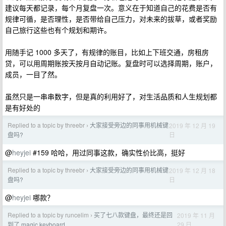
建议每天都记录，每个月复盘一次。意义在于知道自己的花费是否有
规律可循，是否理性，是否带给自己压力，对未来的拔草，或者奖励
自己旅行这些也有个规划和期许。
用随手记 1000 多天了，有规律的账目，比如上下班交通，房租房
贷，可以用周期账按天按月自动记账。复盘时可以选择周期，账户，
成员，一目了然。
虽然只是一串串数字，但是真的利用好了，对生活品质和人生规划都
是有好处的
Replied to a topic by threebr
大家接受旁边的同事用机械键
2019 年 12 月 19
›
日
盘吗?
@
heyjei
#159 哈哈，用过同事这款，确实性价比高，挺好
Replied to a topic by threebr
大家接受旁边的同事用机械键
2019 年 12 月 18
›
日
盘吗?
@
heyjei
哪款？
Replied to a topic by runcelim
买了七八款键盘，最终还是回
2019 年 11 月
›
29 日
到了 magic keyboard