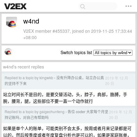
w4nd
V2EX member #455337, joined on 2019-11-25 17:33:44
+08:00
Switch topics list
w4nd's recent replies
Replied to a topic by kingwkb
没有升降办公桌，站立办公真
2019 年 12 月
›
20 日
的坚持不下来
站立时间长不是目的，是要交替活动，头，脖子，肩部，胳膊，手
腕，腰背，腿，这些部位不要一直一个动作就行
Replied to a topic by gaigechunfeng
各位 coder 大家每个月坚
2019 年 12 月
›
20 日
持记账吗，对自己有帮助吗
如果是单个人的账单，可能类别不会太多，按周或者月来记录都是可
以的，然后按季度或者年度复盘分析也是可以的，如果是家庭账单，