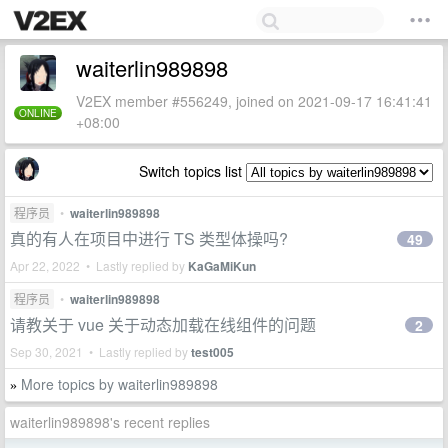
waiterlin989898
V2EX member #556249, joined on 2021-09-17 16:41:41
ONLINE
+08:00
Switch topics list
程序员
•
waiterlin989898
真的有人在项目中进行 TS 类型体操吗?
49
Apr 22, 2022 • Lastly replied by
KaGaMiKun
程序员
•
waiterlin989898
请教关于 vue 关于动态加载在线组件的问题
2
Sep 30, 2021 • Lastly replied by
test005
More topics by waiterlin989898
»
waiterlin989898's recent replies