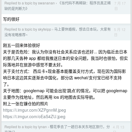
Replied to a topic by swananan
《当代码不再稀缺：程序员真正稀
7 月 17
›
日
缺的是判断力》
写的很好
Replied to a topic by skyfeipp
马上要休婚假，想去日本玩，大家有
5 月 12
›
日
没有攻略推荐~
刚五一回来体验很好
关于是否危险：我认为你没有社会关系应该也还好... 因为临近去日本
的那几天各种 app 都给我推送日本的安全问题，我当时也很怕，但实
际落地并在旅游中感觉不要太好。
关于支付方式： 西瓜卡+现金基本能覆盖支付方式，现在因为国际影
响日本这边其实逐渐去中国化，部分店 wechat/支付宝已经不支持
了。
关于地图：googlemap 可能会出现‘跳点’的情况，可以把 googlemap
主要作为找地址，然后再用 ios 的地图去实际导航。
附上一张在镰仓拍的照片
https://i.imgur.com/XZPgnnM.jpeg
https://i.imgur.com/oEaS4ZU.jpeg
Replied to a topic by lynan
樱花季去了一趟日本关东地区旅行，分
4 月 13
›