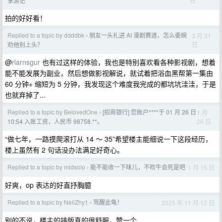
日
享游记
拍的好好看！
Replied to a topic by ddddbk
朋友一头扎进 AI 漫剧赛道，怎么委婉
3 月 31
›
日
劝他别上头？
@
rlarnsgur
也有过这样的体验，我也是特别喜欢看各种影视剧，想着
能不能发展为副业，然后想做影视解说，就试着把浴血黑帮第一集由
60 分钟+ 缩短为 5 分钟，我发现这个难度我完成的都坑坑洼洼，于是
也就弃掉了...
Replied to a topic by BelovedOne
[招商银行] 您账户****于 01 月 26 日
1 月
›
26 日
10:54 入账工资，人民币 98758.**。
“做七年，一路摸爬滚打从 14 ～ 35”希望楼主能细说一下这段经历，
楼上虽然有 2 句话没办法满足好奇心。
Replied to a topic by midsolo
能不能收一下味儿，不吹牛会死是吧
1 月 15 日
›
好爽，op 表达的好直抒胸臆
Replied to a topic by NeilZhy1
骂醒此龟！
2025 年 11 月 12 日
›
别的不说，楼主的排版真的很舒服，赞一个