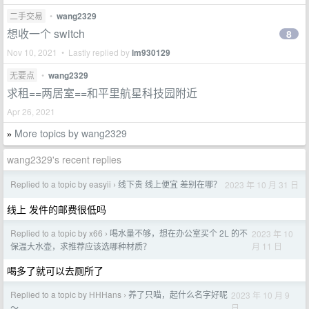
二手交易
•
wang2329
想收一个 switch
8
Nov 10, 2021 • Lastly replied by
lm930129
无要点
•
wang2329
求租==两居室==和平里航星科技园附近
Apr 26, 2021
More topics by wang2329
»
wang2329's recent replies
Replied to a topic by easyii
线下贵 线上便宜 差别在哪？
2023 年 10 月 31 日
›
线上 发件的邮费很低吗
Replied to a topic by x66
喝水量不够，想在办公室买个 2L 的不
2023 年 10
›
月 11 日
保温大水壶，求推荐应该选哪种材质？
喝多了就可以去厕所了
Replied to a topic by HHHans
养了只喵，起什么名字好呢
2023 年 10 月 9
›
日
～