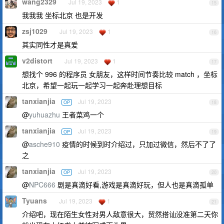
wang2329
Jul 19, 2023
1
15
我我我 坐标北京 也是开发
zsj1029
Jul 19, 2023
1
16
其实同性才是真爱
v2distort
Jul 19, 2023
1
17
想找个 996 的程序员 女朋友，这样时间节奏比较 match ，坐标
北京，希望一起玩一起学习一起奔赴理想目标
tanxianjia
Jul 19, 2023
OP
18
@
yuhuazhu
王者菜鸡一个
tanxianjia
Jul 19, 2023
OP
19
@
asche910
疫情的时候到时介绍过，只加过微信，然后不了了
之
tanxianjia
Jul 19, 2023
OP
20
@
NPC666
剧是真滴好看,游戏是真滴好玩，但人也是真滴孤单
Tyuans
Jul 19, 2023
1
21
介绍吧，现在陌生女性对男人敌意很大，贸然搭讪没准第二天你