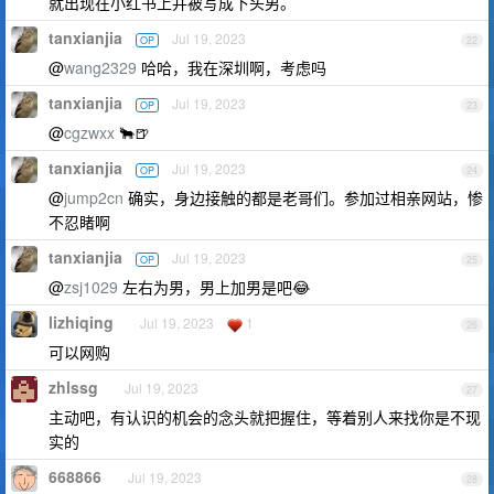
就出现在小红书上并被写成下头男。
tanxianjia
Jul 19, 2023
OP
22
@
wang2329
哈哈，我在深圳啊，考虑吗
tanxianjia
Jul 19, 2023
OP
23
@
cgzwxx
🐂🍺
tanxianjia
Jul 19, 2023
OP
24
@
jump2cn
确实，身边接触的都是老哥们。参加过相亲网站，惨
不忍睹啊
tanxianjia
Jul 19, 2023
OP
25
@
zsj1029
左右为男，男上加男是吧😂
lizhiqing
Jul 19, 2023
1
26
可以网购
zhlssg
Jul 19, 2023
27
主动吧，有认识的机会的念头就把握住，等着别人来找你是不现
实的
668866
Jul 19, 2023
28