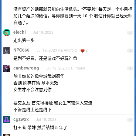
没有资产的话那就只能向生活低头。“不要脸” 每天定一个小目标
加几个菇凉的微信，等你能要到一天 10 个 我估计你就已经无师
自通了。
elechi
Jul 19, 2023
11
走出第一步
NPC666
Jul 19, 2023 via Android
2
12
是剧不好看，还是游戏不好玩？🧐
canbewrong
Jul 19, 2023 via iPhone
13
除非你长的像金城武刘德华
否则 刷存在感 基本无效
女生才不会注意到你
要交女友 首先得接触 和女生有较深入交流
不管是线上还是线下
cgzwxx
Jul 19, 2023
14
打王者 带妹 然后结婚 5 年了