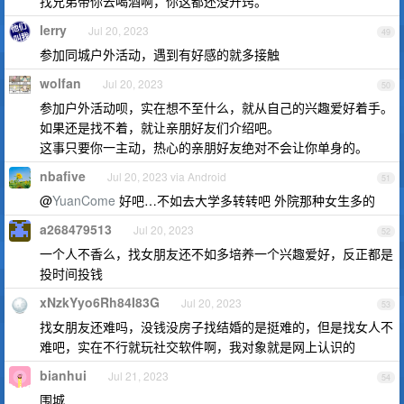
找兄弟带你去喝酒啊，你这都还没开窍。
lerry
Jul 20, 2023
49
参加同城户外活动，遇到有好感的就多接触
wolfan
Jul 20, 2023
50
参加户外活动呗，实在想不至什么，就从自己的兴趣爱好着手。
如果还是找不着，就让亲朋好友们介绍吧。
这事只要你一主动，热心的亲朋好友绝对不会让你单身的。
nbafive
Jul 20, 2023 via Android
51
@
YuanCome
好吧…不如去大学多转转吧 外院那种女生多的
a268479513
Jul 20, 2023
52
一个人不香么，找女朋友还不如多培养一个兴趣爱好，反正都是
投时间投钱
xNzkYyo6Rh84I83G
Jul 20, 2023
53
找女朋友还难吗，没钱没房子找结婚的是挺难的，但是找女人不
难吧，实在不行就玩社交软件啊，我对象就是网上认识的
bianhui
Jul 21, 2023
54
围城