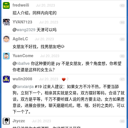
fredweili
Jul 20, 2023
43
招人介绍，同样内向宅的
YVAN7123
Jul 20, 2023
44
@
wang2329
天津可以吗
AgileLC
Jul 20, 2023
45
女朋友不好找，找男朋友吧🐶
YuanCome
Jul 20, 2023
46
@
nbafive
你这种要的是 py 不是女朋友，换个角度想，你希望
你老婆是这样的女生么？
wulin2008
Jul 20, 2023
2
47
@
tanxianjia
#19 过来人建议：如果女方不冷不热，不要当舔
狗，立刻下一个，相亲其实就是交易，双方摆好筹码，合适了就
谈，双方是平等，千万不要听媒人说的男方要主动，女方如果愿
意谈，进展会很快，聊天磨磨叽叽，嗯、哦、好的之类的，可以
下一个了。
Jtyczc
Jul 20, 2023
48