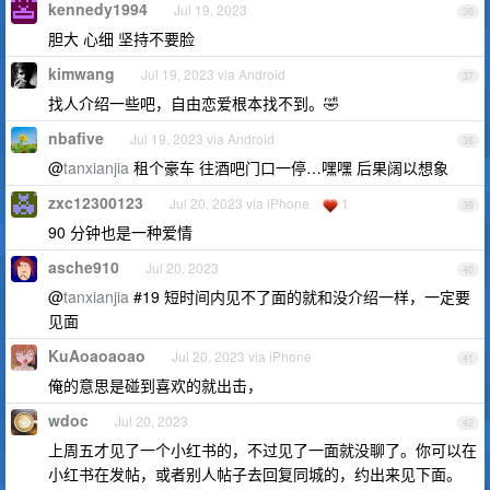
kennedy1994
Jul 19, 2023
36
胆大 心细 坚持不要脸
kimwang
Jul 19, 2023 via Android
37
找人介绍一些吧，自由恋爱根本找不到。🤣
nbafive
Jul 19, 2023 via Android
38
@
tanxianjia
租个豪车 往酒吧门口一停…嘿嘿 后果阔以想象
zxc12300123
Jul 20, 2023 via iPhone
1
39
90 分钟也是一种爱情
asche910
Jul 20, 2023
40
@
tanxianjia
#19 短时间内见不了面的就和没介绍一样，一定要
见面
KuAoaoaoao
Jul 20, 2023 via iPhone
41
俺的意思是碰到喜欢的就出击，
wdoc
Jul 20, 2023
42
上周五才见了一个小红书的，不过见了一面就没聊了。你可以在
小红书在发帖，或者别人帖子去回复同城的，约出来见下面。