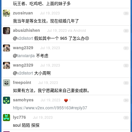
玩王者、吃鸡吧、上面的妹子多
zuosiruan
Jul 19, 2023
29
我当年是等女生找，现在结婚几年了
abusizhishen
Jul 19, 2023 via Android
30
@
v2distort
假如其中一个 965 了怎么办😣
wang2329
Jul 19, 2023
31
@
tanxianjia
不考虑
wang2329
Jul 19, 2023
32
@
v2distort
大小周啊
freepoint
Jul 19, 2023
33
如果有方法，我宁愿藏起来自己妻妾成群。
samohyes
Jul 19, 2023
1
34
https://www.v2ex.com/t/955163#reply37
lyc776
Jul 19, 2023
35
soul 陌陌 探探