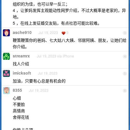
组织的为佳，也可以举一反三；
4 ，让爹妈发挥主观能动性网罗介绍，不过大概率是老家的，异
地。
5 ，在线上发征婚交友贴，有点社恐可能比较难。
asche910
Jul 19, 2023
9
3
鞭策鞭策你的爸妈、七大姑八大姨、邻居阿姨、朋友，让她们给
你介绍。
streamrx
Jul 19, 2023 via iPhone
4
找人介绍
imicksoft
Jul 19, 2023
5
加油，只要有心总是有机会的
8355
Jul 19, 2023
6
心细
不要脸
高情商
舍得花钱
你能占几项