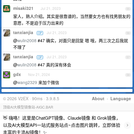
misaki321
Jul 21, 2023
55
家人，熟人介绍。其实是很靠谱的，当然要女方也有找男朋友的
意愿，不是迫于压力出来的
tanxianjia
Jul 21, 2023
OP
56
@
wulin2008
#47 确实，对面只是回复 嗯 哦，两三次之后我就
不理了
tanxianjia
Jul 21, 2023
OP
57
@
wulin2008
#47 真的深有体会
gdx
Nov 21, 2024
58
@
wang2329
来加个微信
© 2026 V2EX · 90ms · 3.9.8.5
About
·
Language
顶级AI大模型镜像站-AIGC.BAR
👋 嗨咯！这里是ChatGPT镜像、Claude镜像 和 Grok镜像，
›
以及AI大模型API一站式服务站点~点击图片跳转，立即体验
丰富的主流AI镜像！✨