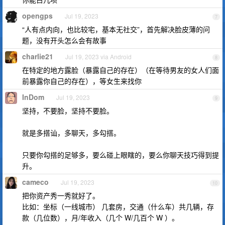
opengps
Jul 19, 2023
7
“人有点内向，也比较宅，基本无社交”，首先解决脸皮薄的问
题，没有开头怎么会有故事
charlie21
Jul 19, 2023 via Android
8
在特定的地方露脸（暴露自己的存在）（在等待男友的女人们面
前暴露你自己的存在），等女生来找你
InDom
Jul 19, 2023
9
坚持，不要脸，坚持不要脸。
就是多搭讪，多聊天，多勾搭。
只要你勾搭的足够多，要么碰上眼瞎的，要么你聊天技巧得到提
升。
cameco
Jul 19, 2023
10
把你资产秀一秀就好了。
比如：坐标（一线城市） 几套房，交通（什么车）共几辆，存
款（几位数），月/年收入（几个 W/几百个 W ）。