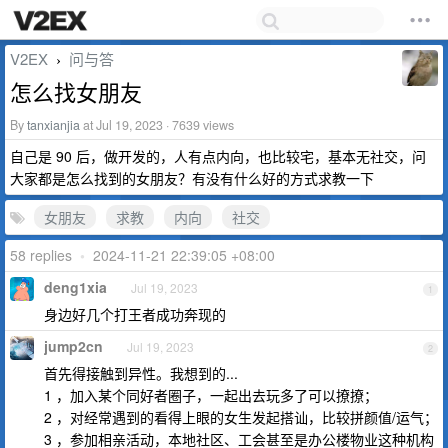
V2EX
问与答
›
怎么找女朋友
By
tanxianjia
at Jul 19, 2023 · 7639 views
自己是 90 后，做开发的，人有点内向，也比较宅，基本无社交，问
大家都是怎么找到的女朋友？有没有什么好的方式求教一下
女朋友
求教
内向
社交
58 replies
•
2024-11-21 22:39:05 +08:00
deng1xia
Jul 19, 2023
1
身边好几个打王者成功奔现的
jump2cn
Jul 19, 2023
2
首先得接触到异性。我想到的...
1 ，加入某个同好者圈子，一起出去玩多了可以撩撩；
2 ，对经常遇到的看得上眼的女生发起搭讪，比较拼颜值/运气；
3 ，参加相亲活动，本地社区、工会甚至是办公楼物业这种机构