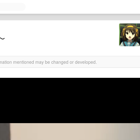
～
ormation mentioned may be changed or developed.