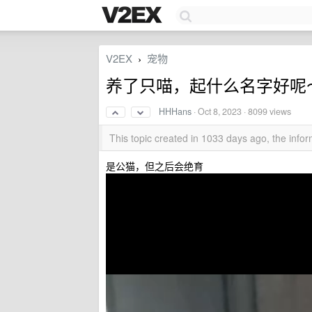
V2EX
宠物
›
养了只喵，起什么名字好呢
HHHans
·
Oct 8, 2023
· 8099 views
This topic created in 1033 days ago, the inf
是公猫，但之后会绝育