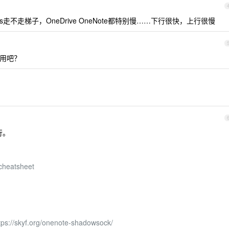
走不走梯子，OneDrive OneNote都特别慢……下行很快，上行很慢
应用吧？
行。
-cheatsheet
tps://skyf.org/onenote-shadowsock/