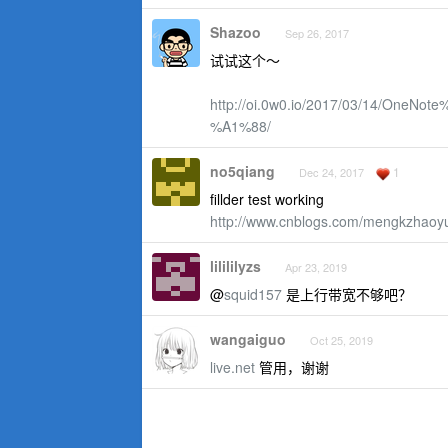
Shazoo
Sep 26, 2017
试试这个～
http://oi.0w0.io/2017/03/14/
%A1%88/
no5qiang
1
Dec 24, 2017
fillder test working
http://www.cnblogs.com/mengkzhaoy
lilililyzs
Apr 23, 2019
@
squid157
是上行带宽不够吧？
wangaiguo
Oct 25, 2019
live.net
管用，谢谢