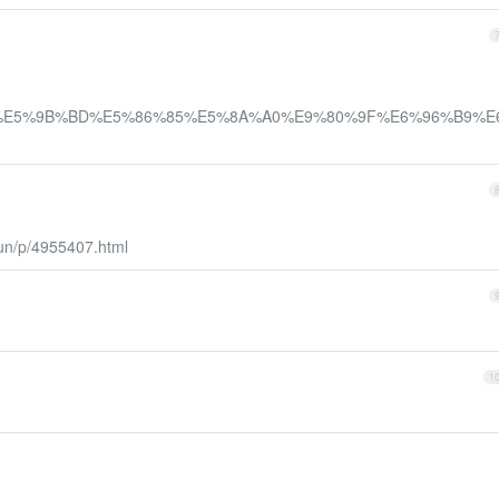
OneNote%E5%9B%BD%E5%86%85%E5%8A%A0%E9%80%9F%E6%96%B9%E
un/p/4955407.html
1