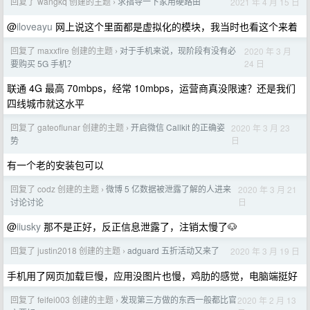
回复了 wangkq 创建的主题
求指导一下家用硬路由
2021 年 4 月 15 日
›
@
iloveayu
网上说这个里面都是虚拟化的模块，我当时也看这个来着
回复了 maxxfire 创建的主题
对于手机来说，现阶段有没有必
2020 年 3 月
›
24 日
要购买 5G 手机？
联通 4G 最高 70mbps，经常 10mbps，运营商真没限速？还是我们
四线城市就这水平
回复了 gateoflunar 创建的主题
开启微信 Callkit 的正确姿
2020 年 3 月 23
›
日
势
有一个老的安装包可以
回复了 codz 创建的主题
微博 5 亿数据被泄露了解的人进来
2020 年 3 月 21
›
日
讨论讨论
@
iiusky
那不是正好，反正信息泄露了，注销太慢了🐶
回复了 justin2018 创建的主题
adguard 五折活动又来了
2020 年 3 月 19 日
›
手机用了网页加载巨慢，应用没图片也慢，鸡肋的感觉，电脑端挺好
回复了 feifei003 创建的主题
发现第三方做的东西一般都比官
2020 年 2 月 13
›