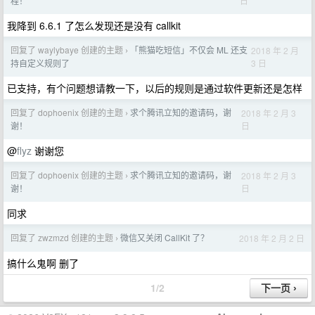
日
程！
我降到 6.6.1 了怎么发现还是没有 callkit
回复了 waylybaye 创建的主题
「熊猫吃短信」不仅会 ML 还支
2018 年 2 月
›
3 日
持自定义规则了
已支持，有个问题想请教一下，以后的规则是通过软件更新还是怎样
回复了 dophoenix 创建的主题
求个腾讯立知的邀请码，谢
2018 年 2 月 3
›
日
谢！
@
flyz
谢谢您
回复了 dophoenix 创建的主题
求个腾讯立知的邀请码，谢
2018 年 2 月 3
›
日
谢！
同求
回复了 zwzmzd 创建的主题
微信又关闭 CallKit 了？
2018 年 2 月 2 日
›
搞什么鬼啊 删了
1/2