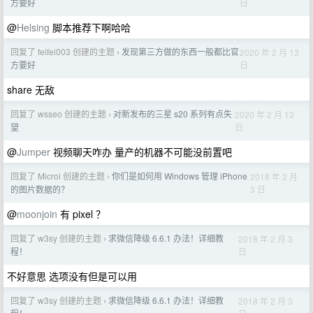
日
方要好
@
Helsing
脚本推荐下啊哈哈
回复了 feifei003 创建的主题
发现第三方做的东西一般都比官
2020 年 2 月 13
›
日
方要好
share 无敌
回复了 wsseo 创建的主题
对新发布的三星 s20 系列有点失
2020 年 2 月 13
›
日
望
@
Jumper
视频聊天咋办 量产的机器不可能没前置吧
回复了 Microi 创建的主题
你们是如何用 Windows 管理 iPhone
2018 年 2 月
›
3 日
的图片数据的？
@
moonjoin
有 pixel ？
回复了 w3sy 创建的主题
求微信降级 6.6.1 办法！详细教
2018 年 2 月 3
›
日
程！
不好意思 选项没有但是可以用
回复了 w3sy 创建的主题
求微信降级 6.6.1 办法！详细教
2018 年 2 月 3
›