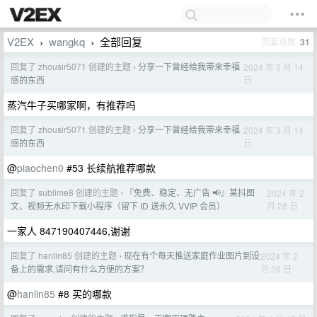
V2EX
wangkq
全部回复
回复总数
31
›
›
回复了 zhousir5071 创建的主题
分享一下曾经给我带来幸福
2024 年 3 月 14
›
日
感的东西
蒸汽牛子买哪家啊，有推荐吗
回复了 zhousir5071 创建的主题
分享一下曾经给我带来幸福
2024 年 3 月 14
›
日
感的东西
@
piaochen0
#53 长续航推荐哪款
回复了 sublime8 创建的主题
『免费、稳定、无广告 📢』某抖图
2024 年 2
›
月 28 日
文、视频无水印下载小程序（留下 ID 送永久 VVIP 会员）
一家人 847190407446,谢谢
回复了 hanlin85 创建的主题
现在有个每天推送家庭作业图片到设
2024 年 2
›
月 26 日
备上的需求,请问有什么方便的方案？
@
hanlin85
#8 买的哪款