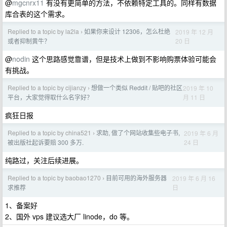
@
mgcnrx11
有没有更简单的方法，不依赖特定工具的。同样有数据
库合表的这个需求。
Replied to a topic by la2la
如果你来设计 12306，怎么杜绝
2019 年 12 月
›
20 日
或者抑制黄牛？
@
nodin
这个思路感觉靠谱，但是技术上做到不影响购票体验可能会
有挑战。
Replied to a topic by cijianzy
想做一个类似 Reddit / 贴吧的社区
2019 年 10
›
月 11 日
平台，大家觉得取什么名字好？
疯狂日报
Replied to a topic by china521
求助, 做了个网站收集些电子书,
2019 年 6 月
›
24 日
被出版社起诉要赔 300 多万.
纯路过，关注后续进展。
Replied to a topic by baobao1270
目前可用的海外服务器
2019 年 6 月 16
›
日
求推荐
1、备案好
2、国外 vps 建议选大厂 linode，do 等。