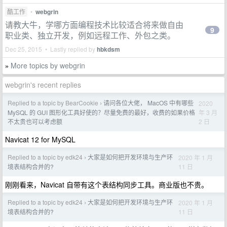
酷工作
•
webgrin
请教大牛，学哪方面编程技术比较适合将来做自由
9
职业类、独立开发，例如远程工作、外包之类。
Dec 25, 2015 • Lastly replied by
hbkdsm
More topics by webgrin
»
webgrin's recent replies
Replied to a topic by BearCookie
请问各位大佬， MacOS 中有哪些
2020
›
年 3 月
MySQL 的 GUI 图形化工具好使的？尽量免费的最好，收费的如果价格
2 日
不太贵也可以考虑额
Navicat 12 for MySQL
Replied to a topic by edk24
大家是如何把开发环境与生产环
2020 年 1 月
›
11 日
境表结构合并的?
刚刚看来，Navicat 自带有这个表结构同步工具。商业版也不贵。
Replied to a topic by edk24
大家是如何把开发环境与生产环
2020 年 1 月
›
11 日
境表结构合并的?