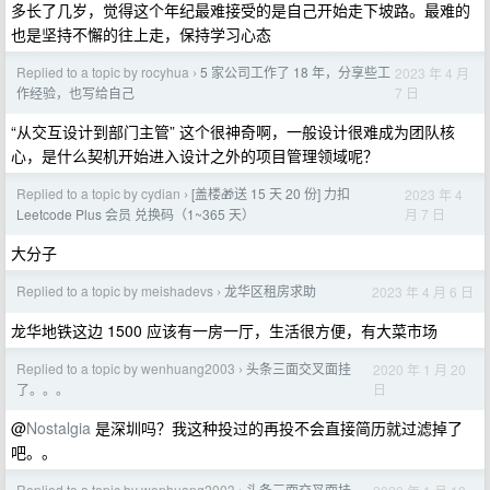
多长了几岁，觉得这个年纪最难接受的是自己开始走下坡路。最难的
也是坚持不懈的往上走，保持学习心态
Replied to a topic by rocyhua
5 家公司工作了 18 年，分享些工
2023 年 4 月
›
7 日
作经验，也写给自己
“从交互设计到部门主管” 这个很神奇啊，一般设计很难成为团队核
心，是什么契机开始进入设计之外的项目管理领域呢？
Replied to a topic by cydian
[盖楼🎁送 15 天 20 份] 力扣
2023 年 4
›
月 7 日
Leetcode Plus 会员 兑换码（1~365 天）
大分子
Replied to a topic by meishadevs
龙华区租房求助
2023 年 4 月 6 日
›
龙华地铁这边 1500 应该有一房一厅，生活很方便，有大菜市场
Replied to a topic by wenhuang2003
头条三面交叉面挂
2020 年 1 月 20
›
日
了。。。
@
Nostalgia
是深圳吗？我这种投过的再投不会直接简历就过滤掉了
吧。。
Replied to a topic by wenhuang2003
头条三面交叉面挂