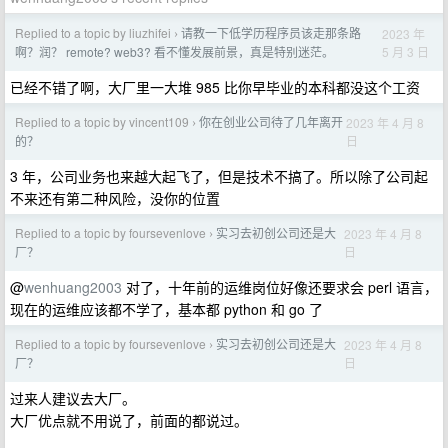
Replied to a topic by liuzhifei
请教一下低学历程序员该走那条路
2023 年
›
5 月 3 日
啊？润？ remote? web3? 看不懂发展前景，真是特别迷茫。
已经不错了啊，大厂里一大堆 985 比你早毕业的本科都没这个工资
Replied to a topic by vincent109
你在创业公司待了几年离开
2023 年 4 月 8
›
日
的？
3 年，公司业务也来越大起飞了，但是技术不搞了。所以除了公司起
不来还有第二种风险，没你的位置
Replied to a topic by foursevenlove
实习去初创公司还是大
2023 年 4 月 8
›
日
厂？
@
wenhuang2003
对了，十年前的运维岗位好像还要求会 perl 语言，
现在的运维应该都不学了，基本都 python 和 go 了
Replied to a topic by foursevenlove
实习去初创公司还是大
2023 年 4 月 8
›
日
厂？
过来人建议去大厂。
大厂优点就不用说了，前面的都说过。