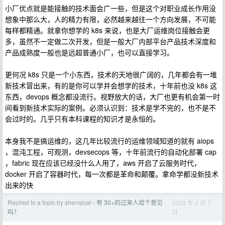
小厂优点就是能接触的技术面会广一些，但是这个对职业成长作用没
想象中那么大，人的精力有限，必然越来越往一个方向发展，不可能
每样都精通。就拿你想学的 k8s 来说，也是大厂运维岗位接触会更
多，虽然不一定做二次开发，但是一般大厂内部平台产品技术深度和
产品成熟度一般也是远超普通小厂，也可以直接学习。
更何况 k8s 只是一个小东西，技术的天地很广阔的，几年都会有一堆
新技术冒出来，有的是你可以学并会想学的技术，十年前也没 k8s 这
东西，devops 概念都没流行。视野放大的话，大厂也更有机会第一时
间看到新技术实际的案例。必须认识到：技术是学不完的，也不是不
会过时的。几乎只有本科课程的知识才是永恒的。
本身我不是搞运维的，这几年比较流行的运维领域知道的就有 aiops
，混沌工程，可观测，devsecops 等，十年前流行的自动化部署 cap
，fabric 现在应该已经没什么人用了，aws 开启了云服务时代，
docker 开启了容器时代，每一次都是革命和颠覆。拿命学都没新技术
出来的快
Replied to a topic by shenqicai
有 30+的过来人给个意见
2023 年 4 月 7
›
日
吗？