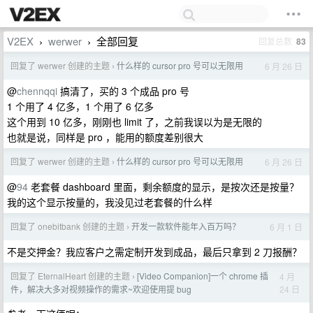
V2EX
werwer
全部回复
回复总数
83
›
›
回复了 werwer 创建的主题
什么样的 cursor pro 号可以无限用
6 月 26 日
›
@
chennqqi
搞清了，买的 3 个成品 pro 号
1 个用了 4 亿多，1 个用了 6 亿多
这个用到 10 亿多，刚刚也 limit 了，之前我误以为是无限的
也就是说，同样是 pro ，能用的额度差别很大
回复了 werwer 创建的主题
什么样的 cursor pro 号可以无限用
6 月 26 日
›
@
94
老套餐 dashboard 里面，剩余额度的显示，是按次还是按量？
我的这个显示按量的，我没见过老套餐的什么样
回复了 onebitbank 创建的主题
开发一款软件能年入百万吗？
6 月 1 日
›
不是交押金？我应客户之需定制开发到成品，最后只拿到 2 刀报酬？
回复了 EternalHeart 创建的主题
[Video Companion]一个 chrome 插
4 月
›
24 日
件，解决大多对视频操作的需求~欢迎使用提 bug