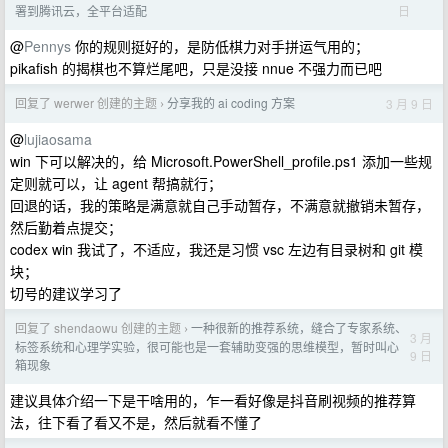
日
署到腾讯云，全平台适配
@
Pennys
你的规则挺好的，是防低棋力对手拼运气用的；
pikafish 的揭棋也不算烂尾吧，只是没接 nnue 不强力而已吧
回复了 werwer 创建的主题
分享我的 ai coding 方案
3 月 9 日
›
@
lujiaosama
win 下可以解决的，给 Microsoft.PowerShell_profile.ps1 添加一些规
定则就可以，让 agent 帮搞就行；
回退的话，我的策略是满意就自己手动暂存，不满意就撤销未暂存，
然后勤着点提交；
codex win 我试了，不适应，我还是习惯 vsc 左边有目录树和 git 模
块；
切号的建议学习了
回复了 shendaowu 创建的主题
一种很新的推荐系统，缝合了专家系统、
›
3 月
标签系统和心理学实验，很可能也是一套辅助变强的思维模型，暂时叫心
9 日
箱现象
建议具体介绍一下是干啥用的，乍一看好像是抖音刷视频的推荐算
法，往下看了看又不是，然后就看不懂了