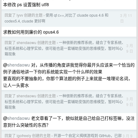
本修改 ps 设置强制 utf8
回复了 lyvv 创建的主题
使用 qt c++,对比了 cluade opus 4.6 和
3 月 11
›
日
codex5.4, cluade 更好啊
求教如何用到廉价的 opus4.6
回复了 shendaowu 创建的主题
一种很新的推荐系统，缝合了专家系统、
›
3 月
标签系统和心理学实验，很可能也是一套辅助变强的思维模型，暂时叫心
9 日
箱现象
@
shendaowu
对，从传播的角度讲我觉得你最开头应该来一个恰当的
例子通俗地讲一下你的系统能实现一个什么样的效果
要直观的不要抽象的，你那个算法题的例子上来就是一堆理论名词，
让人一头雾水
回复了 shendaowu 创建的主题
一种很新的推荐系统，缝合了专家系统、
›
3 月
标签系统和心理学实验，很可能也是一套辅助变强的思维模型，暂时叫心
9 日
箱现象
@
shendaowu
老文章看了一下，貌似就是自己给自己打标签嘛，没注
意到什么突破性的东西？
回复了 igofreely 创建的主题
开源一个自定义揭棋游戏到 GitHub，已部
3 月 9
›