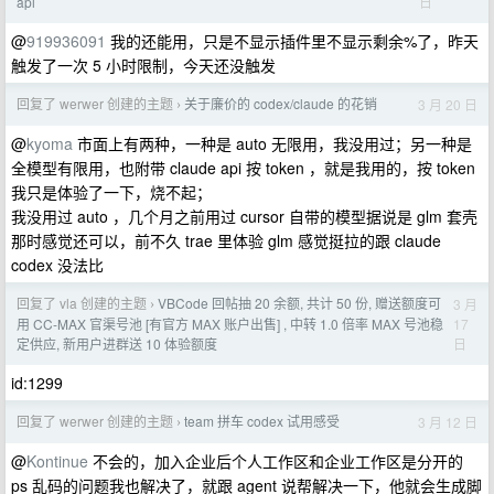
日
api
@
919936091
我的还能用，只是不显示插件里不显示剩余%了，昨天
触发了一次 5 小时限制，今天还没触发
回复了 werwer 创建的主题
关于廉价的 codex/claude 的花销
3 月 20 日
›
@
kyoma
市面上有两种，一种是 auto 无限用，我没用过；另一种是
全模型有限用，也附带 claude api 按 token ，就是我用的，按 token
我只是体验了一下，烧不起；
我没用过 auto ，几个月之前用过 cursor 自带的模型据说是 glm 套壳
那时感觉还可以，前不久 trae 里体验 glm 感觉挺拉的跟 claude
codex 没法比
回复了 vla 创建的主题
VBCode 回帖抽 20 余额, 共计 50 份, 赠送额度可
3 月
›
17
用 CC-MAX 官渠号池 [有官方 MAX 账户出售] , 中转 1.0 倍率 MAX 号池稳
日
定供应, 新用户进群送 10 体验额度
id:1299
回复了 werwer 创建的主题
team 拼车 codex 试用感受
3 月 12 日
›
@
Kontinue
不会的，加入企业后个人工作区和企业工作区是分开的
ps 乱码的问题我也解决了，就跟 agent 说帮解决一下，他就会生成脚