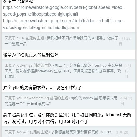
参考一下这俩呢：
https://chromewebstore.google.com/detail/global-speed-video-
speed/jpbjcnkcffbooppibceonlgknpkniiff
https://chromewebstore.google.com/detail/video-roll-all-in-one-
vid/cokngoholafkeghnhhdlmiadlojpindm
回复了 qiuai 创建的主题
我们把给不同产品单独写的 AI 客服，做成了
4 月 23
›
日
一个通用产品
慢是为了模拟真人的反射弧吗
回复了 lockerhyz 创建的主题
周五了，分享自己做的 Pornhub 中文字幕
4 月
›
17
工具：输入视频链接/ViewKey 生成 SRT，再用浏览器插件加载字幕，欢
日
迎试用
弄个 ytb 的更有需求些，ph 现在不咋行了
回复了 youknowsomething 创建的主题
你们的 codex 里 思考模式用
4 月 10
›
日
的是哪一个？开 fast 模式吗？
高中超高都用过，没有体感到区别；几个项目同时跑，fabufast 无所
谓，没试过，用号时不舍得，用 api 时开不了
回复了 werwer 创建的主题
求教哪里能买到廉价而保真的 claude
3 月 28
›