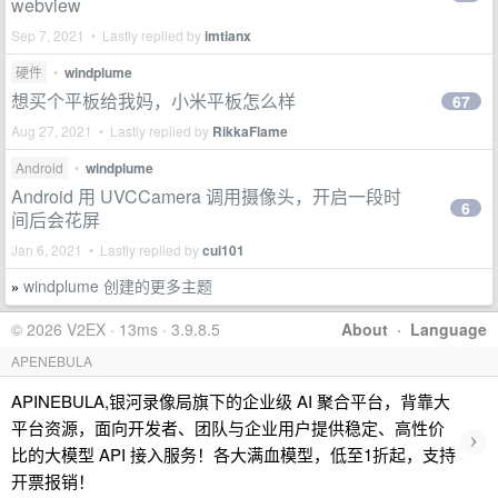
webview
Sep 7, 2021 • Lastly replied by
imtianx
硬件
•
windplume
想买个平板给我妈，小米平板怎么样
67
Aug 27, 2021 • Lastly replied by
RikkaFlame
Android
•
windplume
Android 用 UVCCamera 调用摄像头，开启一段时
6
间后会花屏
Jan 6, 2021 • Lastly replied by
cui101
windplume 创建的更多主题
»
© 2026 V2EX · 13ms · 3.9.8.5
About
·
Language
APENEBULA
APINEBULA,银河录像局旗下的企业级 AI 聚合平台，背靠大
平台资源，面向开发者、团队与企业用户提供稳定、高性价
›
比的大模型 API 接入服务！各大满血模型，低至1折起，支持
开票报销！