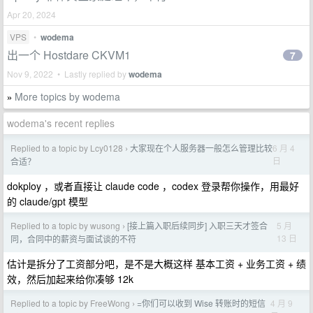
Apr 20, 2024
VPS
•
wodema
出一个 Hostdare CKVM1
7
Nov 9, 2022 • Lastly replied by
wodema
More topics by wodema
»
wodema's recent replies
Replied to a topic by Lcy0128
大家现在个人服务器一般怎么管理比较
6 月 4
›
日
合适？
dokploy ，或者直接让 claude code ，codex 登录帮你操作，用最好
的 claude/gpt 模型
Replied to a topic by wusong
[接上篇入职后续同步] 入职三天才签合
5 月
›
13 日
同，合同中的薪资与面试谈的不符
估计是拆分了工资部分吧，是不是大概这样 基本工资 + 业务工资 + 绩
效，然后加起来给你凑够 12k
Replied to a topic by FreeWong
=你们可以收到 Wise 转账时的短信
4 月 9
›