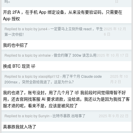
日
吗=
开启 2FA ，在手机 App 绑定设备，从来没有要验证码，只需要在
App 授权
Replied to a topic by june4
一定要马上立刻升级 react ，平生
2025 年 12 月
›
6 日
第一次中招！
我的也中招了
Replied to a topic by xinhaiw
做合约赚了 300w 该怎么用
2025 年 10 月 17 日
›
换成 BTC 现货 🤣
Replied to a topic by xiaoqi6pi112
用了半个月 Claude code
2025 年 10
›
月 2 日
200max ，突然全款给我退了，这是为什么？
我的也退了，账号没封，用了几个月了 🤣 我前段时间觉得降智不好
用，还去官网找客服 AI 要求退款，没给退。我还以为是因为我找了客
服才退的呢，看来不是，应该是被风控了
Replied to a topic by Sunyin
比特币暴跌 出啥事了
2025 年 9 月 22 日
›
真暴跌我就入场了