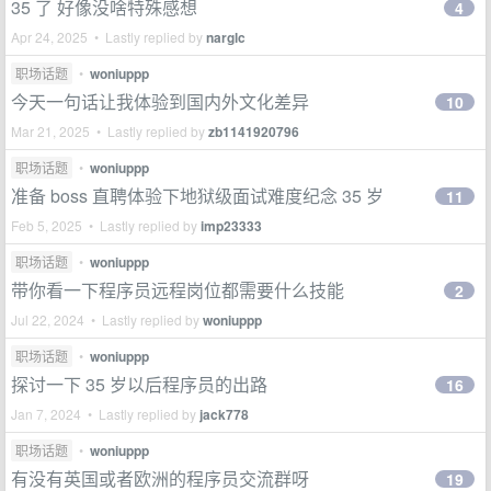
35 了 好像没啥特殊感想
4
Apr 24, 2025 • Lastly replied by
narglc
职场话题
•
woniuppp
今天一句话让我体验到国内外文化差异
10
Mar 21, 2025 • Lastly replied by
zb1141920796
职场话题
•
woniuppp
准备 boss 直聘体验下地狱级面试难度纪念 35 岁
11
Feb 5, 2025 • Lastly replied by
imp23333
职场话题
•
woniuppp
带你看一下程序员远程岗位都需要什么技能
2
Jul 22, 2024 • Lastly replied by
woniuppp
职场话题
•
woniuppp
探讨一下 35 岁以后程序员的出路
16
Jan 7, 2024 • Lastly replied by
jack778
职场话题
•
woniuppp
有没有英国或者欧洲的程序员交流群呀
19