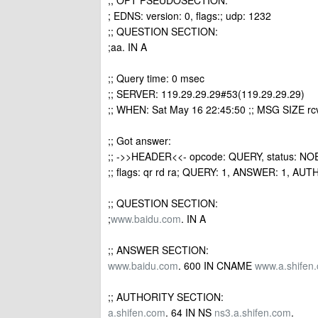
;; OPT PSEUDOSECTION:
; EDNS: version: 0, flags:; udp: 1232
;; QUESTION SECTION:
;aa. IN A
;; Query time: 0 msec
;; SERVER: 119.29.29.29#53(119.29.29.29)
;; WHEN: Sat May 16 22:45:50 ;; MSG SIZE rc
;; Got answer:
;; ->>HEADER<<- opcode: QUERY, status: NO
;; flags: qr rd ra; QUERY: 1, ANSWER: 1, AU
;; QUESTION SECTION:
;
www.baidu.com
. IN A
;; ANSWER SECTION:
www.baidu.com
. 600 IN CNAME
www.a.shifen
;; AUTHORITY SECTION:
a.shifen.com
. 64 IN NS
ns3.a.shifen.com
.