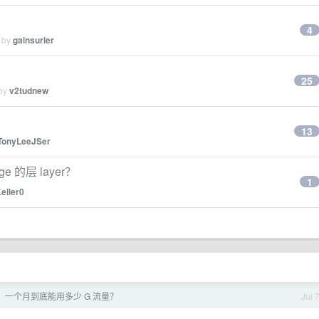
4
d by
gainsurier
25
 by
v2tudnew
13
TonyLeeJSer
 的层 layer？
1
eller0
，一个月到底能用多少 G 流量？
Jul 