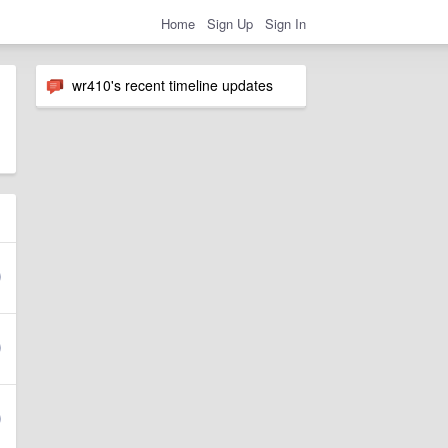
Home
Sign Up
Sign In
wr410's recent timeline updates