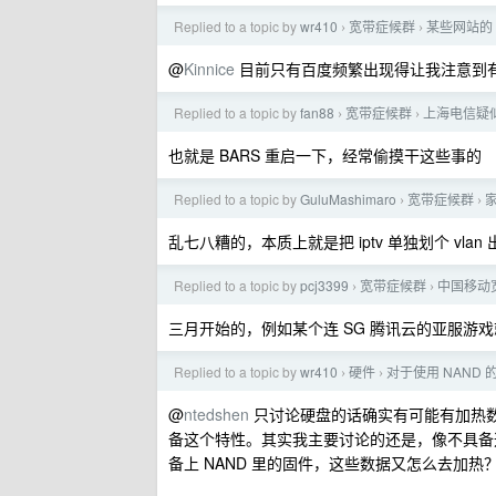
Replied to a topic by
wr410
宽带症候群
某些网站的 
›
›
@
Kinnice
目前只有百度频繁出现得让我注意到
Replied to a topic by
fan88
宽带症候群
上海电信疑似
›
›
也就是 BARS 重启一下，经常偷摸干这些事的
Replied to a topic by
GuluMashimaro
宽带症候群
›
›
乱七八糟的，本质上就是把 iptv 单独划个 vla
Replied to a topic by
pcj3399
宽带症候群
中国移动
›
›
三月开始的，例如某个连 SG 腾讯云的亚服游戏
Replied to a topic by
wr410
硬件
对于使用 NAND
›
›
@
ntedshen
只讨论硬盘的话确实有可能有加热
备这个特性。其实我主要讨论的还是，像不具备
备上 NAND 里的固件，这些数据又怎么去加热