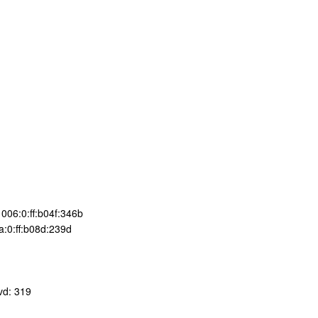
006:0:ff:b04f:346b
a:0:ff:b08d:239d
vd: 319