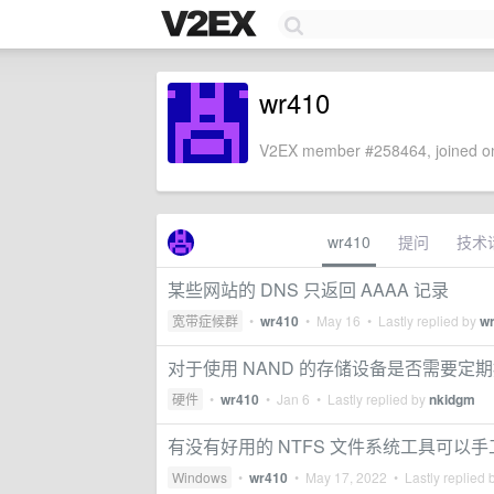
wr410
V2EX member #258464, joined on
wr410
提问
技术
某些网站的 DNS 只返回 AAAA 记录
宽带症候群
•
wr410
•
May 16
• Lastly replied by
w
对于使用 NAND 的存储设备是否需要定
硬件
•
wr410
•
Jan 6
• Lastly replied by
nkidgm
有没有好用的 NTFS 文件系统工具可以
Windows
•
wr410
•
May 17, 2022
• Lastly replied 