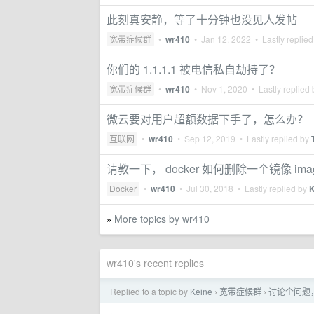
此刻真安静，等了十分钟也没见人发帖
宽带症候群
•
wr410
•
Jan 12, 2022
• Lastly replie
你们的 1.1.1.1 被电信私自劫持了？
宽带症候群
•
wr410
•
Nov 1, 2020
• Lastly replied
微云要对用户超额数据下手了，怎么办？
互联网
•
wr410
•
Sep 12, 2019
• Lastly replied by
请教一下， docker 如何删除一个镜像 image
Docker
•
wr410
•
Jul 30, 2018
• Lastly replied by
K
More topics by wr410
»
wr410's recent replies
Replied to a topic by
Keine
宽带症候群
讨论个问题
›
›