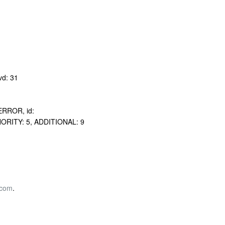
vd: 31
ERROR, id:
THORITY: 5, ADDITIONAL: 9
.com
.