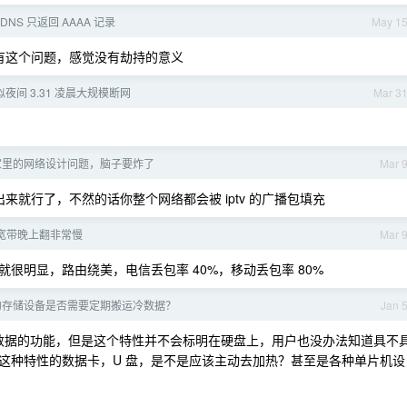
DNS 只返回 AAAA 记录
May 1
有这个问题，感觉没有劫持的意义
夜间 3.31 凌晨大规模断网
Mar 3
家里的网络设计问题，脑子要炸了
Mar 
n 出来就行了，不然的话你整个网络都会被 iptv 的广播包填充
宽带晚上翻非常慢
Mar 
就很明显，路由绕美，电信丢包率 40%，移动丢包率 80%
 的存储设备是否需要定期搬运冷数据？
Jan 
数据的功能，但是这个特性并不会标明在硬盘上，用户也没办法知道具不
这种特性的数据卡，U 盘，是不是应该主动去加热？甚至是各种单片机设
？