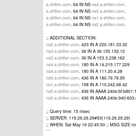
a.shifen.com
. 64 IN NS
ns4.a.shifen.com
.
a.shifen.com
. 64 IN NS
ns5.a.shifen.com
.
a.shifen.com
. 64 IN NS
ns1.a.shifen.com
.
a.shifen.com
. 64 IN NS
ns2.a.shifen.com
.
;; ADDITIONAL SECTION:
ns2.a.shifen.com
. 423 IN A 220.181.33.32
ns3.a.shifen.com
. 36 IN A 36.155.132.12
ns3.a.shifen.com
. 36 IN A 153.3.238.162
ns4.a.shifen.com
. 180 IN A 14.215.177.229
ns4.a.shifen.com
. 180 IN A 111.20.4.28
ns5.a.shifen.com
. 436 IN A 180.76.76.95
ns1.a.shifen.com
. 158 IN A 110.242.68.42
ns5.a.shifen.com
. 436 IN AAAA 240e:bf:b801:1
ns5.a.shifen.com
. 436 IN AAAA 240e:940:603:
;; Query time: 15 msec
;; SERVER: 119.29.29.29#53(119.29.29.29)
;; WHEN: Sat May 16 22:45:50 ;; MSG SIZE rc
```