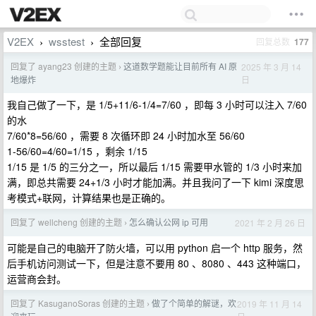
V2EX
wsstest
全部回复
回复总数
177
›
›
回复了 ayang23 创建的主题
这道数学题能让目前所有 AI 原
2025 年 3 月 14
›
日
地爆炸
我自己做了一下，是 1/5+11/6-1/4=7/60 ，即每 3 小时可以注入 7/60
的水
7/60*8=56/60 ，需要 8 次循环即 24 小时加水至 56/60
1-56/60=4/60=1/15 ，剩余 1/15
1/15 是 1/5 的三分之一，所以最后 1/15 需要甲水管的 1/3 小时来加
满，即总共需要 24+1/3 小时才能加满。并且我问了一下 kimi 深度思
考模式+联网，计算结果也是正确的。
回复了 wellcheng 创建的主题
怎么确认公网 ip 可用
2021 年 2 月 26 日
›
可能是自己的电脑开了防火墙，可以用 python 启一个 http 服务，然
后手机访问测试一下，但是注意不要用 80 、8080 、443 这种端口，
运营商会封。
回复了 KasuganoSoras 创建的主题
做了个简单的解谜，欢
2019 年 11 月 14
›