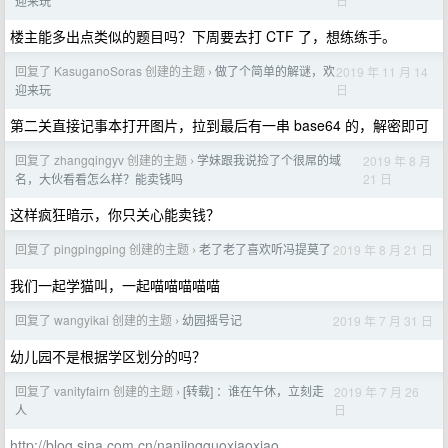
日
迎来玩
楼主能多出点类似的题目吗？下周要去打 CTF 了，想练练手。
回复了 KasuganoSoras 创建的主题
做了个简单的解谜，欢
2019 年 11 月 14
›
日
迎来玩
第二关直接记事本打开图片，拉到最后有一串 base64 的，解密即可
回复了 zhangqingyv 创建的主题
学妹跟我说捡了个很屌的域
2019 年 8 月
›
21 日
名，大伙看看怎么样？能卖钱吗
这样疯狂暗示，你只关心能卖钱？
回复了 pingpingping 创建的主题
老了老了喜欢听冯提莫了
2019 年 8 月 21 日
›
我们一起学猫叫，一起喵喵喵喵喵
回复了 wangyikai 创建的主题
幼园摇号记
2019 年 7 月 31 日
›
幼儿园不是根据学区划分的吗？
回复了 vanityfairn 创建的主题
[转载] ：谁在午休，立刻走
2019 年 7 月 26
›
日
人
http://blog.sina.com.cn/nanjingguoxiaoxiao