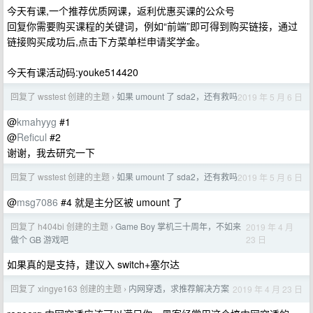
今天有课,一个推荐优质网课，返利优惠买课的公众号
回复你需要购买课程的关键词，例如“前端”即可得到购买链接，通过
链接购买成功后,点击下方菜单栏申请奖学金。
今天有课活动码:youke514420
回复了 wsstest 创建的主题
如果 umount 了 sda2，还有救吗
2019 年 5 月 6 日
›
@
kmahyyg
#1
@
Reficul
#2
谢谢，我去研究一下
回复了 wsstest 创建的主题
如果 umount 了 sda2，还有救吗
2019 年 5 月 6 日
›
@
msg7086
#4 就是主分区被 umount 了
回复了 h404bi 创建的主题
Game Boy 掌机三十周年，不如来
2019 年 4 月
›
23 日
做个 GB 游戏吧
如果真的是支持，建议入 switch+塞尔达
回复了 xingye163 创建的主题
内网穿透，求推荐解决方案
2019 年 4 月 23 日
›