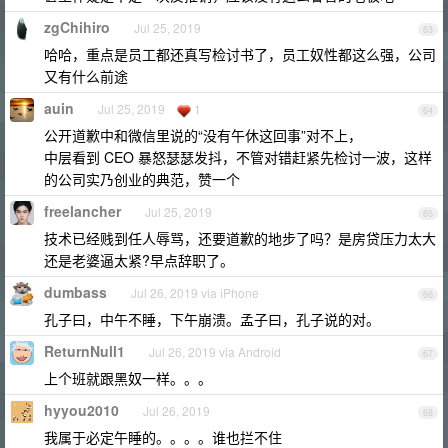
zgChihiro
Jul 25, 2019
63
哈哈，重点是员工都还真写检讨书了，员工奴性都这么强，公司
又有什么前途
auin
Jul 25, 2019
1
64
公开道歉中和微信里说的“没有午休这回事”对不上，
中层看到 CEO 暴怒瑟瑟发抖，不管对错赶紧先检讨一波，这样
的公司实乃创业的典范，赞一个
freelancher
Jul 25, 2019
65
技术已经贱到任人辱骂，还要道歉的地步了吗？是房贷压力太大
还是老婆逼太紧?早点辞职了。
dumbass
Jul 26, 2019 via iPhone
66
孔子曰，中午不睡，下午崩溃。孟子曰，孔子说的对。
ReturnNull1
Jul 26, 2019 via Android
67
上个班就跟黑奴一样。。。
hyyou2010
Jul 26, 2019
68
我属于必定午睡的。。。。谁也拦不住