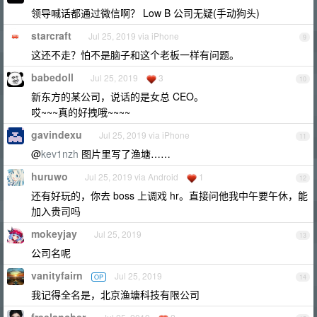
领导喊话都通过微信啊？ Low B 公司无疑(手动狗头)
starcraft
Jul 25, 2019 via iPhone
9
这还不走？怕不是脑子和这个老板一样有问题。
babedoll
Jul 25, 2019
3
10
新东方的某公司，说话的是女总 CEO。
哎~~~真的好拽哦~~~~
gavindexu
Jul 25, 2019 via iPhone
11
@
kev1nzh
图片里写了渔塘……
huruwo
Jul 25, 2019 via Android
1
12
还有好玩的，你去 boss 上调戏 hr。直接问他我中午要午休，能
加入贵司吗
mokeyjay
Jul 25, 2019
13
公司名呢
vanityfairn
Jul 25, 2019
OP
14
我记得全名是，北京渔塘科技有限公司