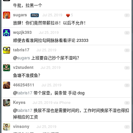
牛批，拉黑一个
sugars
Jul 25, 2019
5
PRO
31
放肆！你们竟然带薪拉💩！以后不允许！
wqzjk393
Jul 25, 2019
32
顺便去看准网拉勾网脉脉看看评论 23333
tabris17
Jul 25, 2019
33
@
sugars
上班要自己抄个尿不湿吗？
v2student
Jul 25, 2019
34
鱼塘不准摸鱼？
466254511
Jul 25, 2019
35
@
tabris17
带个尿壶，装条管 手动 dog
Keyes
Jul 25, 2019 via iPhone
36
@
tabris17
换尿不湿也是需要时间的，工作时间换尿不湿也得扣
掉相应的工资
vinsony
Jul 25, 2019
37