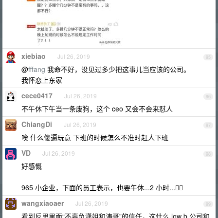
xiebiao
Jul 26, 2019
95
@
fffang
我命不好，没见过多少把这事儿当应该的公司。
我怀恋上东家
cece0417
Jul 26, 2019
96
不午休下午当一条废狗，这个 ceo 又会不会来怼人
ChiangDi
Jul 26, 2019
97
唉 什么傻逼玩意 下班的时候怎么不准时赶人下班
VD
Jul 26, 2019
98
好感慨
965 小企业，下面的员工表示，也要午休...2 小时...🤷‍♂️
wangxiaoaer
Jul 26, 2019
99
看到反思里面“不辜负潇姐和涛哥”的信任，这什么 low b 公司和