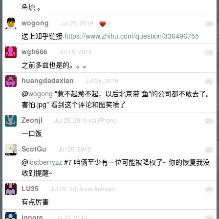
鱼塘 。
wogong
Jul 25, 2019
1
18
送上知乎链接
https://www.zhihu.com/question/336496755
wgh666
Jul 25, 2019
19
之前多益也是的。。。
huangdadaxian
Jul 25, 2019
20
@
wogong
"惹不起惹不起，以后北京带"鱼"的公司都不敢去了。
害怕.jpg" 看到这个评论和图笑喷了
Zeonjl
Jul 25, 2019 via iPhone
21
一口饭
ScotGu
Jul 25, 2019
22
@
lostberryzz
#7 咱俩至少有一位可能被降权了~ 你的恢复我没
收到提醒~
LU35
Jul 25, 2019 via Android
23
有点厉害
ignore
Jul 25, 2019
24