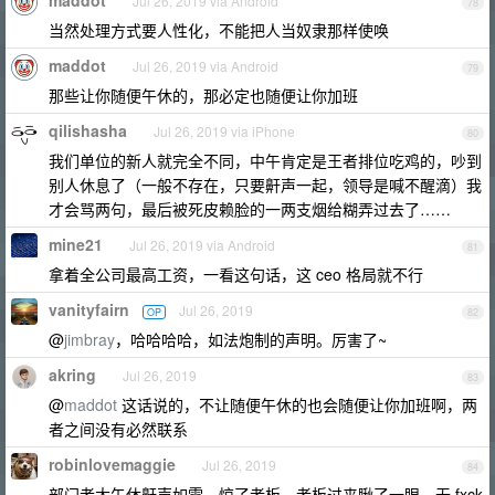
maddot
Jul 26, 2019 via Android
78
当然处理方式要人性化，不能把人当奴隶那样使唤
maddot
Jul 26, 2019 via Android
79
那些让你随便午休的，那必定也随便让你加班
qilishasha
Jul 26, 2019 via iPhone
80
我们单位的新人就完全不同，中午肯定是王者排位吃鸡的，吵到
别人休息了（一般不存在，只要鼾声一起，领导是喊不醒滴）我
才会骂两句，最后被死皮赖脸的一两支烟给糊弄过去了……
mine21
Jul 26, 2019 via Android
81
拿着全公司最高工资，一看这句话，这 ceo 格局就不行
vanityfairn
Jul 26, 2019
OP
82
@
jimbray
，哈哈哈哈，如法炮制的声明。厉害了~
akring
Jul 26, 2019
83
@
maddot
这话说的，不让随便午休的也会随便让你加班啊，两
者之间没有必然联系
robinlovemaggie
Jul 26, 2019
84
部门老大午休鼾声如雷，惊了老板，老板过来瞅了一眼，无 fxck