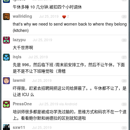
午休多睡 10 几分钟,被扣四个小时调休
wallriding
Jul 25, 2019
2
25
that's why we need to send women back to where they belong
(kitchen)
lazypu
Jul 25, 2019
26
大千世界啊
itqls
Jul 25, 2019
27
先是 996，然后临下班 /周末前安排工作，然后不让午休，下面
是不是不让下班睡觉啦（滑稽
lawmil
Jul 25, 2019
28
吓得我，赶紧去招聘网把这公司给屏蔽了。。午休都不让了，是
让进 ICU 么
PressOne
Jul 25, 2019 via Android
29
培训师很多都是被成功学洗过脑的，思维方式和码农不在一个道
上。看看鲍尔默和纳德拉的区别就知道啦
sxw11
Jul 25, 2019
30