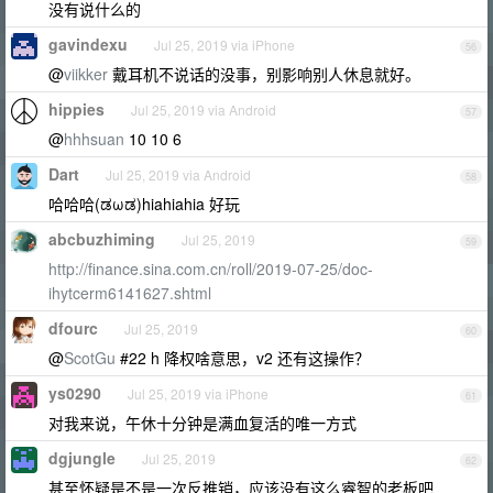
没有说什么的
gavindexu
Jul 25, 2019 via iPhone
56
@
viikker
戴耳机不说话的没事，别影响别人休息就好。
hippies
Jul 25, 2019 via Android
57
@
hhhsuan
10 10 6
Dart
Jul 25, 2019 via Android
58
哈哈哈(ಡωಡ)hiahiahia 好玩
abcbuzhiming
Jul 25, 2019
59
http://finance.sina.com.cn/roll/2019-07-25/doc-
ihytcerm6141627.shtml
dfourc
Jul 25, 2019
60
@
ScotGu
#22 h 降权啥意思，v2 还有这操作？
ys0290
Jul 25, 2019 via iPhone
61
对我来说，午休十分钟是满血复活的唯一方式
dgjungle
Jul 25, 2019
62
甚至怀疑是不是一次反推销，应该没有这么睿智的老板吧