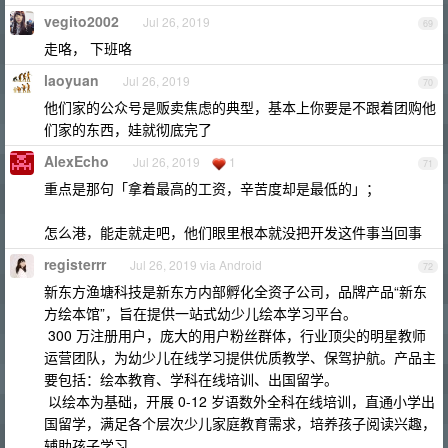
vegito2002
Jul 26, 2019
69
走咯， 下班咯
laoyuan
Jul 26, 2019
70
他们家的公众号是贩卖焦虑的典型，基本上你要是不跟着团购他
们家的东西，娃就彻底完了
AlexEcho
Jul 26, 2019
1
71
重点是那句「拿着最高的工资，辛苦度却是最低的」；
怎么港，能走就走吧，他们眼里根本就没把开发这件事当回事
registerrr
Jul 26, 2019 via Android
72
新东方渔塘科技是新东方内部孵化全资子公司，品牌产品“新东
方绘本馆”，旨在提供一站式幼少儿绘本学习平台。
300 万注册用户，庞大的用户粉丝群体，行业顶尖的明星教师
运营团队，为幼少儿在线学习提供优质教学、保驾护航。产品主
要包括：绘本教育、学科在线培训、出国留学。
以绘本为基础，开展 0-12 岁语数外全科在线培训，直通小学出
国留学，满足各个层次少儿家庭教育需求，培养孩子阅读兴趣，
辅助孩子学习。