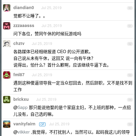
diandian0
Jul 25, 2019
50
觉都不让睡了。。
zzzaaasss
Jul 25, 2019
51
问下各位，赞同午休的时候玩游戏吗
chztv
Jul 25, 2019
52
各路媒体已经相继报道 CEO 的公开道歉。
自己说从未有午休，这回又 说一向有午休？
说得出，怕什么？首什么歉啊，应该继续牛逼下去。
fml87
Jul 25, 2019
53
遇到这种傻逼领导我一定当众怼回去，然后辞职，又不是找不到
工作
brickxu
Jul 25, 2019
54
@
Sapp
那只能说他娶的是个家庭主妇，不上班的那种，一点招
儿没有，自己选的嘛。
vanityfairn
Jul 25, 2019
OP
55
@
viikker
,我觉得，不打扰别人，当然可以。起码我这儿的领导