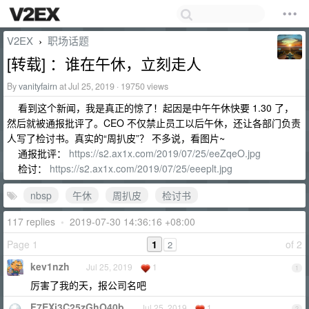
V2EX
职场话题
›
[转载] ：谁在午休，立刻走人
By
vanityfairn
at Jul 25, 2019 · 19750 views
看到这个新闻，我是真正的惊了！起因是中午午休快要 1.30 了，
然后就被通报批评了。CEO 不仅禁止员工以后午休，还让各部门负责
人写了检讨书。真实的“周扒皮”？ 不多说，看图片~
通报批评：
https://s2.ax1x.com/2019/07/25/eeZqeO.jpg
检讨：
https://s2.ax1x.com/2019/07/25/eeeplt.jpg
nbsp
午休
周扒皮
检讨书
117 replies
•
2019-07-30 14:36:16 +08:00
Page 1
1
of 2
2
kev1nzh
Jul 25, 2019
1
1
厉害了我的天，报公司名吧
F7EXi3C25zGhO40b
Jul 25, 2019
1
2