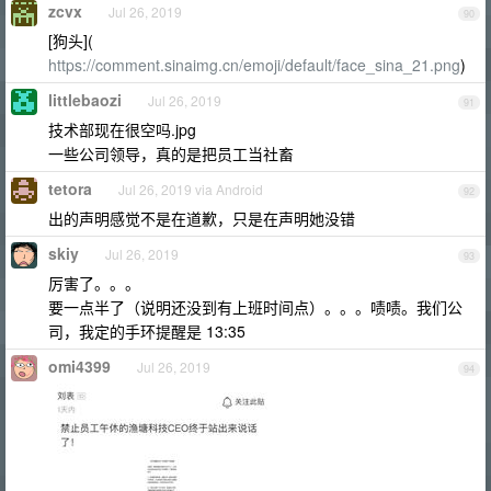
zcvx
Jul 26, 2019
90
[狗头](
https://comment.sinaimg.cn/emoji/default/face_sina_21.png
)
littlebaozi
Jul 26, 2019
91
技术部现在很空吗.jpg
一些公司领导，真的是把员工当社畜
tetora
Jul 26, 2019 via Android
92
出的声明感觉不是在道歉，只是在声明她没错
skiy
Jul 26, 2019
93
厉害了。。。
要一点半了（说明还没到有上班时间点）。。。啧啧。我们公
司，我定的手环提醒是 13:35
omi4399
Jul 26, 2019
94