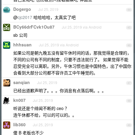
Dogergo
Jul 25, 2019
44
@
cjc2017
哈哈哈哈，太真实了吧
BCy66drFCvk1Ou87
Jul 25, 2019 via Android
45
sb 公司
hhhsuan
Jul 25, 2019 via Android
46
如果公司是朝九晚五没有留午休时间的话，那我觉得是合理的，
不同的公司有不同的制度，只要不违法就行了。 如果觉得不能
忍受完全可以离职。另外，午休习惯也是中国特色，出了中国你
会看到大部分公司都不容许员工中午睡觉的。
sanqian
Jul 25, 2019
47
已经出道歉声明了。。。你消息有点落后啊。。。
kn007
Jul 25, 2019
48
听说还是个绯闻不断的 ceo ？
连午休都不给，可以的可以的。。
lib360
Jul 25, 2019
49
傻 B 老板也不少