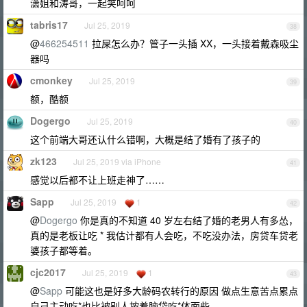
潇姐和涛哥，一起笑呵呵
tabris17
Jul 25, 2019
38
@
466254511
拉屎怎么办？管子一头插 XX，一头接着戴森吸尘
器吗
cmonkey
Jul 25, 2019
39
额，酷额
Dogergo
Jul 25, 2019
40
这个前端大哥还认什么错啊，大概是结了婚有了孩子的
zk123
Jul 25, 2019 via iPhone
41
感觉以后都不让上班走神了……
Sapp
Jul 25, 2019
1
42
@
Dogergo
你是真的不知道 40 岁左右结了婚的老男人有多怂，
真的是老板让吃 * 我估计都有人会吃，不吃没办法，房贷车贷老
婆孩子都等着。
cjc2017
Jul 25, 2019
1
43
@
Sapp
可能这也是好多大龄码农转行的原因 做点生意苦点累点
自己主动吃*也比被别人按着脑袋吃*体面些