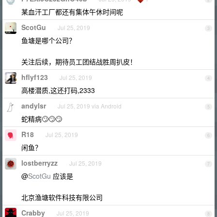
某血汗工厂都还有集体午休时间呢
ScotGu
Jul 25, 2019
3
鱼塘是哪个公司？
关注后续，期待员工团结战胜周扒皮！
hflyf123
Jul 25, 2019
4
高楼潜质,这还打码,2333
andylsr
Jul 25, 2019 via Android
5
蛇精病🙄🙄🙄
R18
Jul 25, 2019
6
闲鱼？
lostberryzz
Jul 25, 2019
7
@
ScotGu
应该是
北京渔塘软件科技有限公司
Crabby
Jul 25, 2019
8