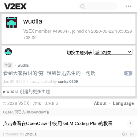
wudila
V2EX member #490847, joined on 2020-05-22 10:50:29
+08:00
切换主题列表
生活
•
wudila
看到大家探讨的“穷” 想到鲁迅先生的一句话
3
Jun 30, 2020 • Lastly replied by
sunkai0609
wudila 创建的更多主题
»
© 2026 V2EX · 7ms · 3.9.8.5
About
·
Language
GLM-5现已支持Openclaw🦞
›
点击查看在OpenClaw 中使用 GLM Coding Plan的教程
Promoted by
Zhipuai
PRO