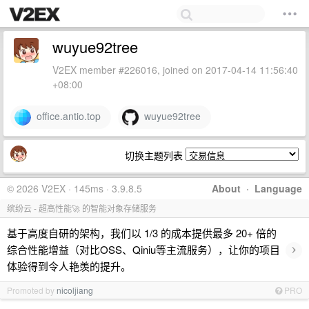
wuyue92tree
V2EX member #226016, joined on 2017-04-14 11:56:40
+08:00
office.antio.top
wuyue92tree
切换主题列表
© 2026 V2EX · 145ms · 3.9.8.5
About
·
Language
缤纷云 - 超高性能🚀 的智能对象存储服务
基于高度自研的架构，我们以 1/3 的成本提供最多 20+ 倍的
›
综合性能增益（对比OSS、Qiniu等主流服务），让你的项目
体验得到令人艳羡的提升。
Promoted by
nicoljiang
PRO