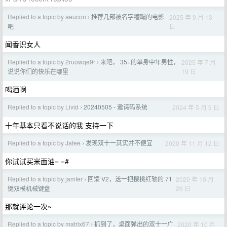
Replied to a topic by aeucon
推荐几部被名字糟蹋的电影
2025 年 9 月 13
›
日
吧
闻香识女人
Replied to a topic by 2ruowqe9r
来吧， 35+的单身中年男性，
2025 年 7 月
›
19 日
说说你们的快乐在哪里
喝酒啊
Replied to a topic by Livid
20240505 - 邀请码系统
2024 年 5 月 9 日
›
十年基本只看不说话的我 支持一下
Replied to a topic by Jafee
发现双十一其实并不便宜
2020 年 11 月 12 日
›
你试试买米面油= =#
Replied to a topic by jamfer
回馈 V2，送一把樱桃红轴的 71
2020 年 10 月
›
26 日
键双模机械键盘
那就评论一次~
Replied to a topic by matrix67
抓到了，桌面弹出的双十一广
2020 年 10 月
›