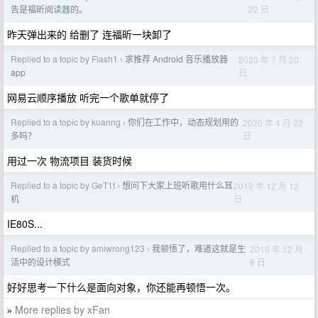
22 日
告是福昕阅读器的。
昨天弹出来的 给删了 连福昕一块卸了
Replied to a topic by Flash1
求推荐 Android 音乐播放器
2020 年 7 月 20
›
日
app
网易云顺序播放 听完一个歌单就停了
Replied to a topic by kuanng
你们在工作中，动态规划用的
2020 年 4 月 22
›
日
多吗？
用过一次 物流项目 装货时候
Replied to a topic by GeT1t
想问下大家上班听歌用什么耳
2019 年 12 月 12
›
日
机
IE80S...
Replied to a topic by amiwrong123
我顿悟了，难道这就是生
2019 年 12 月
›
8 日
活中的设计模式
好好思考一下什么是面向对象，你还能再顿悟一次。
More replies by xFan
»