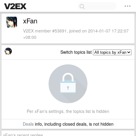
xFan
V2EX member #53691, joined on 2014-01-07 17:22:07
+08:00
Switch topics list
Per xFan's settings, the topics list is hidden
Deals
info, including closed deals, is not hidden
xFan's recent replies