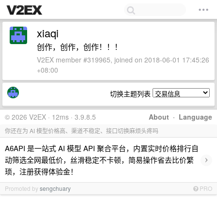
xiaqi
创作，创作，创作！！！
V2EX member #319965, joined on 2018-06-01 17:45:26
+08:00
切换主题列表
© 2026 V2EX · 12ms · 3.9.8.5
About
·
Language
你还在为 AI 模型价格高、渠道不稳定、接口切换麻烦头疼吗
A6API 是一站式 AI 模型 API 聚合平台，内置实时价格排行自
›
动筛选全网最低价，丝滑稳定不卡顿，简易操作省去比价繁
琐，注册获得体验金！
Promoted by
sengchuary
PRO