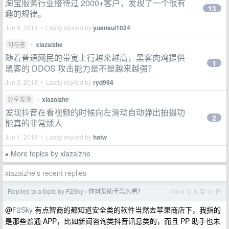
淘宝服务行业接待过 2000+客户，发现了一个很有
13
趣的规律。
Jun 6, 2018 • Lastly replied by
yuensui1024
问与答
•
xiazaizhe
随着普通网民的带宽上行越来越高，黑客肉鸡提供
1
黑客的 DDOS 攻击能力是不是越来越强？
Jun 3, 2018 • Lastly replied by
ryd994
分享发现
•
xiazaizhe
发现抖音在看视频的时候向左滑动自动弹出拍摄功
2
能真的非常烦人
Jun 1, 2018 • Lastly replied by
hatw
More topics by xiazaizhe
»
xiazaizhe's recent replies
Replied to a topic by F2Sky
你对某助手怎么看？
2018 年 6 月 12 日
›
@
F2Sky
有点智商的都知道安全类的软件当然去苹果商店下，我指的
是那些普通 APP，比如新闻咨询类抖音讯息类的，而且 PP 助手也未