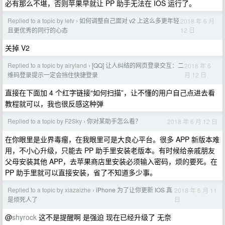
必有那么不堪，否则苹果早就让 PP 助手无法在 IOS 运行了。
Replied to a topic by letv
如何调整自己面对 v2 上这么多更年轻
2018 年 6 月
›
12 日
且更优秀的同行的心态
关掉 V2
Replied to a topic by airyland
[QQ] 让人纠结的网页登录交互：二
2018 年 6
›
月 12 日
维码登录提示一定会挡住快捷登录
直接在下面加 4 个红字链接“如何扫描”，让不懂的用户自己点进去看
教程就可以，我也很反感这种弹
Replied to a topic by F2Sky
你对某助手怎么看？
2018 年 6 月 12 日
›
在你眼里是业界毒瘤，在我眼里可是大良心平台。很多 APP 新版本难
用，不小心升级，只能去 PP 助手里安装老版本。有时候给亲戚朋友
父母安装其他 APP，去苹果商店里安装必须输入密码，烦的要死。在
PP 助手里就可以直接安装，省了不知道多少事。
Replied to a topic by xiazaizhe
iPhone 为了让你更新 IOS 真
2018 年 6 月 11
›
日
是烦死人了
@
shyrock
这不是提醒啊 是强迫 现在已经升级了 无奈