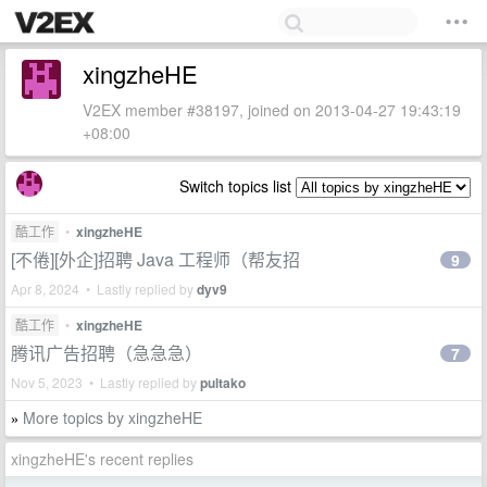
xingzheHE
V2EX member #38197, joined on 2013-04-27 19:43:19
+08:00
Switch topics list
酷工作
•
xingzheHE
[不倦][外企]招聘 Java 工程师（帮友招
9
Apr 8, 2024 • Lastly replied by
dyv9
酷工作
•
xingzheHE
腾讯广告招聘（急急急）
7
Nov 5, 2023 • Lastly replied by
pultako
More topics by xingzheHE
»
xingzheHE's recent replies