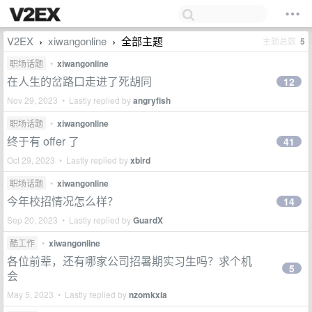
V2EX
xiwangonline
全部主题
主题总数
5
›
›
职场话题
•
xiwangonline
在人生的岔路口走进了死胡同
12
Nov 29, 2023 • Lastly replied by
angryfish
职场话题
•
xiwangonline
终于有 offer 了
41
Oct 29, 2023 • Lastly replied by
xbird
职场话题
•
xiwangonline
今年校招情况怎么样？
14
Sep 20, 2023 • Lastly replied by
GuardX
酷工作
•
xiwangonline
各位前辈，还有哪家公司招暑期实习生吗？求个机
5
会
May 5, 2023 • Lastly replied by
nzomkxia