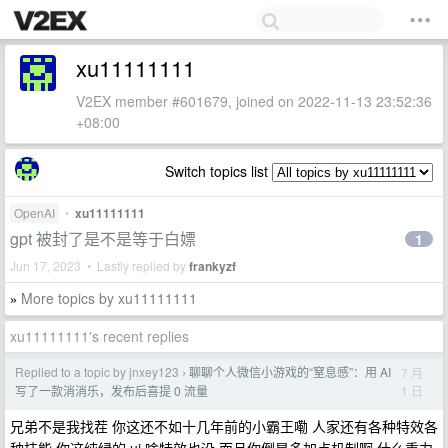
xu11111111
V2EX member #601679, joined on 2022-11-13 23:52:36
+08:00
Switch topics list
OpenAI
•
xu11111111
gpt 被封了是不是等于白嫖
1
Jun 17, 2023 • Lastly replied by
frankyzf
More topics by xu11111111
»
xu11111111's recent replies
Replied to a topic by jnxey123
聊聊个人微信小游戏的“窒息感”：用 AI
7 月
›
1 日
写了一款消消乐，发布后喜提 0 流量
兄弟不是我找茬 你这还不如十几年前的小霸王嘞 人家还有各种特效各