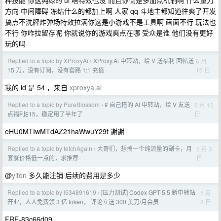
种技能 你这纯绿的 ui 啥特效也没 而且你倒是多加点机制啊 什么重力
方向 中间障碍 冻结什么的都加上啊 人家 qq 斗地主都知道往爽了开发
搞点不洗牌炸弹场特效拉满你这是小游戏不是工具啊 画面不行 玩法也
不行 你咋拉留存呢 你就说你的游戏爽点在哪 受众是谁 他们没有更好
玩的吗
Replied to a topic by XProxyAi
XProxy.Ai 中转站，给 V 送福利 回帖送
6 月
›
16 日
15 刀，没有订阅，没有套路 1:1 充值
我的 id 是 54 ，来自
xproxya.ai
Replied to a topic by PureBlossom
# 自己搭的 AI 中转站，给 V 友送
6 月 15
›
日
点福利$15，稳定用了半年了
eHU0MTIwMTdAZ21haWwuY29t 谢谢
Replied to a topic by fetchAgain
大哥们，想搞一个纯流量的副卡，月
6 月 3
›
日
套餐价格低一点的，求推荐
@
yiton
多久能注销 后续的费用是多少
Replied to a topic by l534891619
[压力测试] Codex GPT-5.5 新中转站
5 月
›
8 日
开业，人人免费领 3 亿 token， 评论立送 300 美刀/月会员
FRE-83c66d09