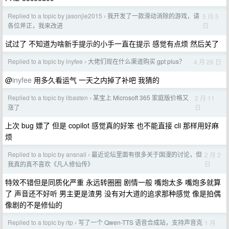
Replied to a topic by jasonjie2015
我开发了一款滑动消除的游戏，请
5 月 5
›
日
各位斧正，我来改进
试过了 不知道为啥新手提示的小手一直在提示 感觉有点烦 然后关了
Replied to a topic by inyfee
大佬们现在什么渠道购买 gpt plus？
4 月 26 日
›
@
inyfee
用多久看运气 一天之内掉了补吧 我猜的
Replied to a topic by libasten
某宝上 Microsoft 365 家庭版价格又
2 月 11
›
日
涨了
上次 bug 嫖了 但是 copilot 感觉真的好笨 也不能直接 cli 那样用好麻
烦
Replied to a topic by ansnail
最近论坛里面有很多关于国漫的讨论，但
2 月 2
›
日
我真的真不喜欢《凡人修仙传》
特效不错但是同质化严重 永远转圈圈 剧情一般 嘴炮太多 嘴炮多就算
了 声音还不好听 男主更是渣男 没有对大道的追求那种感觉 像是拍偶
像剧的不是修仙的
Replied to a topic by rtp
写了一个 Qwen-TTS 语音合成站，支持声音克
1 月
›