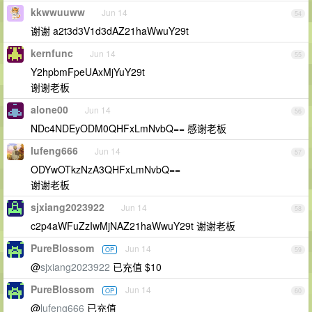
kkwwuuww
Jun 14
54
谢谢 a2t3d3V1d3dAZ21haWwuY29t
kernfunc
Jun 14
55
Y2hpbmFpeUAxMjYuY29t
谢谢老板
alone00
Jun 14
56
NDc4NDEyODM0QHFxLmNvbQ== 感谢老板
lufeng666
Jun 14
57
ODYwOTkzNzA3QHFxLmNvbQ==
谢谢老板
sjxiang2023922
Jun 14
58
c2p4aWFuZzIwMjNAZ21haWwuY29t 谢谢老板
PureBlossom
Jun 14
OP
59
@
sjxiang2023922
已充值 $10
PureBlossom
Jun 14
OP
60
@
lufeng666
已充值