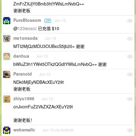
ZmFrZXJjY0Bmb3htYWlsLmNvbQ==
谢谢老板
PureBlossom
Jun 13
OP
10
@
123woscc
已充值 $10
me1onsoda
Jun 13
11
MTI2MjQzMDU3OUBxcS5jb20= 谢谢
danhua
Jun 13
12
bWluZ3h1YW45OTk2QGdtYWlsLmNvbQ== 谢谢
Paranoid
Jun 13
13
NDk0MjEyNDBAcXEuY29t
谢谢老板
zhiyu1998
Jun 13
14
cnJvcmFuZ2VkZXZAcXEuY29t
谢谢老板！
websmallc
Jun 13 via Android
15