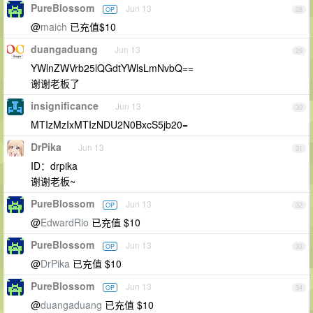
PureBlossom
Jun 13
OP
28
@
maich
已充值$10
duangaduang
Jun 13
29
YWlnZWVrb25lQGdtYWlsLmNvbQ==
谢谢老板了
insignificance
Jun 13
30
MTIzMzIxMTIzNDU2N0BxcS5jb20=
DrPika
Jun 13
31
ID：drpika
谢谢老板~
PureBlossom
Jun 13
OP
32
@
EdwardRio
已充值 $10
PureBlossom
Jun 13
OP
33
@
DrPika
已充值 $10
PureBlossom
Jun 13
OP
34
@
duangaduang
已充值 $10