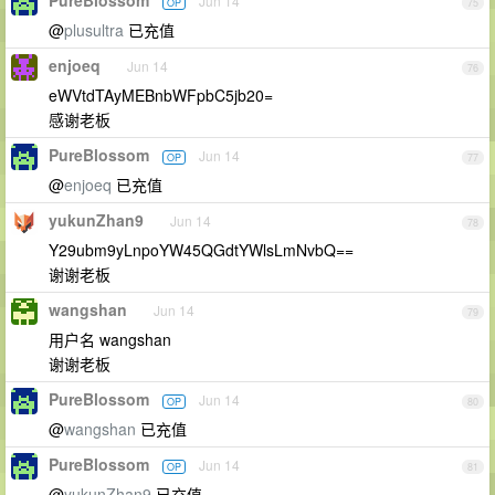
PureBlossom
Jun 14
OP
75
@
plusultra
已充值
enjoeq
Jun 14
76
eWVtdTAyMEBnbWFpbC5jb20=
感谢老板
PureBlossom
Jun 14
OP
77
@
enjoeq
已充值
yukunZhan9
Jun 14
78
Y29ubm9yLnpoYW45QGdtYWlsLmNvbQ==
谢谢老板
wangshan
Jun 14
79
用户名 wangshan
谢谢老板
PureBlossom
Jun 14
OP
80
@
wangshan
已充值
PureBlossom
Jun 14
OP
81
@
yukunZhan9
已充值