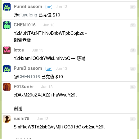
PureBlossom
Jun 13
OP
35
@
qiuyufeng
已充值 $10
CHEN1016
Jun 13
36
Y2M0NTAzNTI1N0BnbWFpbC5jb20=
谢谢老板
letou
Jun 13
37
Y2N3amllQGdtYWlsLmNvbQ== 感谢
PureBlossom
Jun 13
OP
38
@
CHEN1016
已充值 $10
P013onEr
Jun 13
39
cDAxM29uZXJAZ21haWwuY29t
谢谢
rushi75
Jun 13
40
SmFkeW5Td2lsbGVyMjI1QG91dGxvb2suY29t