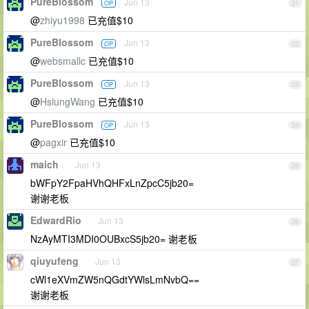
PureBlossom
Jun 13
OP
21
@
zhiyu1998
已充值$10
PureBlossom
Jun 13
OP
22
@
websmallc
已充值$10
PureBlossom
Jun 13
OP
23
@
HsiungWang
已充值$10
PureBlossom
Jun 13
OP
24
@
pagxir
已充值$10
maich
Jun 13
25
bWFpY2FpaHVhQHFxLnZpcC5jb20=
谢谢老板
EdwardRio
Jun 13
26
NzAyMTI3MDI0OUBxcS5jb20= 谢老板
qiuyufeng
Jun 13
27
cWl1eXVmZW5nQGdtYWlsLmNvbQ==
谢谢老板