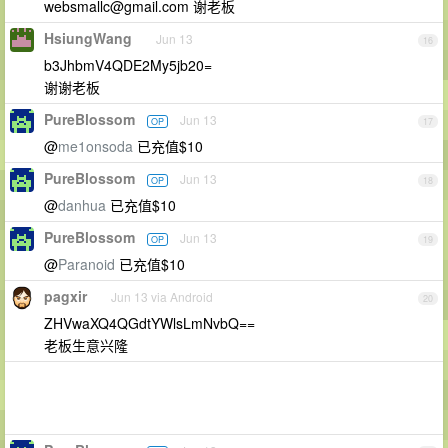
websmallc@gmail.com
谢老板
HsiungWang
Jun 13
16
b3JhbmV4QDE2My5jb20=
谢谢老板
PureBlossom
Jun 13
OP
17
@
me1onsoda
已充值$10
PureBlossom
Jun 13
OP
18
@
danhua
已充值$10
PureBlossom
Jun 13
OP
19
@
Paranoid
已充值$10
pagxir
Jun 13 via Android
20
ZHVwaXQ4QGdtYWlsLmNvbQ==
老板生意兴隆