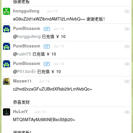
感谢老板
hongguifeng
Jun 13
41
aG9uZ2d1aWZlbmdAMTI2LmNvbQ== 谢谢老板！
PureBlossom
Jun 14
OP
42
@
hongguifeng
已充值 ￥ 10
PureBlossom
Jun 14
OP
43
@
rushi75
已充值 ￥ 10
PureBlossom
Jun 14
OP
44
@
P013onEr
已充值 ￥ 10
Maxwe11
Jun 14
45
c2hvd2xzaGFuZUBvdXRsb29rLmNvbQo=
恭喜发财
HuLeiY
Jun 14
46
MTQ5MTAyMzM0NEBxcS5jb20=
谢谢老板！