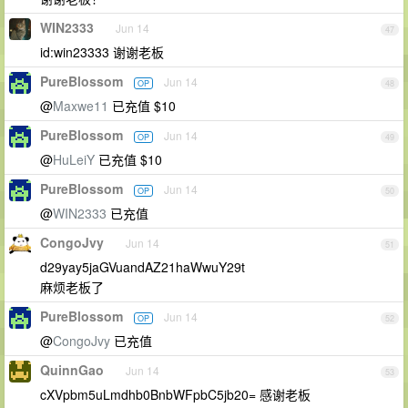
WIN2333
Jun 14
47
id:win23333 谢谢老板
PureBlossom
Jun 14
OP
48
@
Maxwe11
已充值 $10
PureBlossom
Jun 14
OP
49
@
HuLeiY
已充值 $10
PureBlossom
Jun 14
OP
50
@
WIN2333
已充值
CongoJvy
Jun 14
51
d29yay5jaGVuandAZ21haWwuY29t
麻烦老板了
PureBlossom
Jun 14
OP
52
@
CongoJvy
已充值
QuinnGao
Jun 14
53
cXVpbm5uLmdhb0BnbWFpbC5jb20= 感谢老板