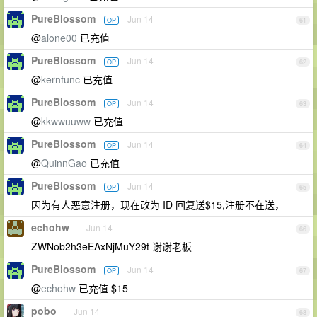
PureBlossom
Jun 14
OP
61
@
alone00
已充值
PureBlossom
Jun 14
OP
62
@
kernfunc
已充值
PureBlossom
Jun 14
OP
63
@
kkwwuuww
已充值
PureBlossom
Jun 14
OP
64
@
QuinnGao
已充值
PureBlossom
Jun 14
OP
65
因为有人恶意注册，现在改为 ID 回复送$15,注册不在送，
echohw
Jun 14
66
ZWNob2h3eEAxNjMuY29t 谢谢老板
PureBlossom
Jun 14
OP
67
@
echohw
已充值 $15
pobo
Jun 14
68