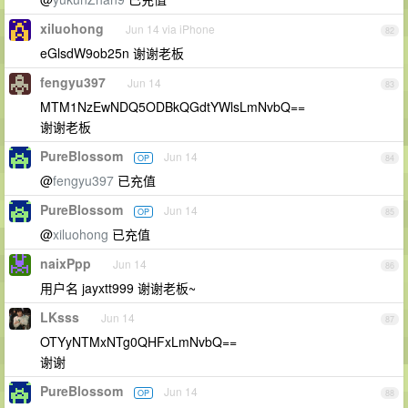
xiluohong
Jun 14 via iPhone
82
eGlsdW9ob25n 谢谢老板
fengyu397
Jun 14
83
MTM1NzEwNDQ5ODBkQGdtYWlsLmNvbQ==
谢谢老板
PureBlossom
Jun 14
OP
84
@
fengyu397
已充值
PureBlossom
Jun 14
OP
85
@
xiluohong
已充值
naixPpp
Jun 14
86
用户名 jayxtt999 谢谢老板~
LKsss
Jun 14
87
OTYyNTMxNTg0QHFxLmNvbQ==
谢谢
PureBlossom
Jun 14
OP
88