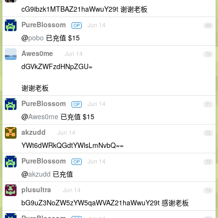
cG9ibzk1MTBAZ21haWwuY29t 谢谢老板
PureBlossom
Jun 14
OP
69
@
pobo
已充值 $15
Awes0me
Jun 14
70
dGVkZWFzdHNpZGU=
谢谢老板
PureBlossom
Jun 14
OP
71
@
Awes0me
已充值 $15
akzudd
Jun 14
72
YWt6dWRkQGdtYWlsLmNvbQ==
PureBlossom
Jun 14
OP
73
@
akzudd
已充值
plusultra
Jun 14
74
bG9uZ3NoZW5zYW5qaWVAZ21haWwuY29t 感谢老板