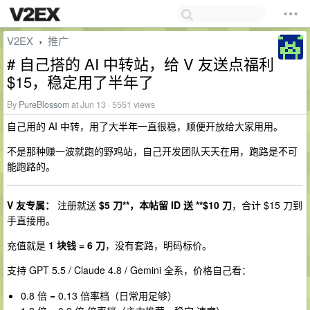
V2EX
推广
›
# 自己搭的 AI 中转站，给 V 友送点福利
$15，稳定用了半年了
By
PureBlossom
at Jun 13 · 5551 views
自己用的 AI 中转，用了大半年一直很稳，顺便开放给大家用用。
不是那种赚一波就跑的野鸡站，自己开发团队天天在用，跑路是不可
能跑路的。
V 友专属：
注册就送
$5 刀**，本帖留 ID 送 **$10 刀
，合计 $15 刀到
手直接用。
充值就是
1 块钱 = 6 刀
，没有套路，明码标价。
支持 GPT 5.5 / Claude 4.8 / Gemini 全系，价格自己看：
0.8 倍 = 0.13 倍率档（日常用足够）