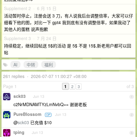
Supplement 2 · 6 月 15 日
活动暂时停止，注册会送 3 刀，有人说我后台调整倍率，大家可以仔
细看下他的图，对比一下 gpt4 我到底有没有调整倍率，如果我动了
其他人的蛋糕 说声抱歉
Supplement 3 · 7 月 24 日
持续稳定，继续回帖送 5$的活动 是 5$ 不是 15$,新老用户都可以回
帖
AI
中转
福利
261 replies
•
2026-07-07 11:00:27 +08:00
Page 1
1
of 3
2
3
sck03
Jun 13
1
c2NrMDNAMTYzLmNvbQ== 谢谢老板
PureBlossom
Jun 13
OP
2
@
sck03
已充值 $10
tping
Jun 13
3