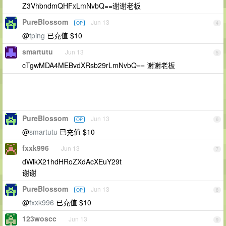
Z3VhbndmQHFxLmNvbQ==谢谢老板
PureBlossom
Jun 13
OP
4
@
tping
已充值 $10
smartutu
Jun 13
5
cTgwMDA4MEBvdXRsb29rLmNvbQ== 谢谢老板
PureBlossom
Jun 13
OP
6
@
smartutu
已充值 $10
fxxk996
Jun 13
7
dWlkX21hdHRoZXdAcXEuY29t
谢谢
PureBlossom
Jun 13
OP
8
@
fxxk996
已充值 $10
123woscc
Jun 13
9