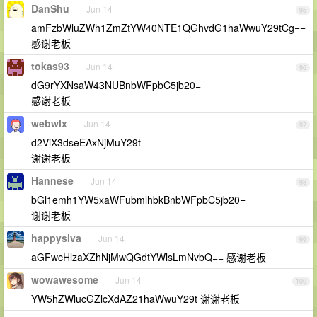
DanShu
Jun 14
95
amFzbWluZWh1ZmZtYW40NTE1QGhvdG1haWwuY29tCg==
感谢老板
tokas93
Jun 14
96
dG9rYXNsaW43NUBnbWFpbC5jb20=
感谢老板
webwlx
Jun 14
97
d2ViX3dseEAxNjMuY29t
谢谢老板
Hannese
Jun 14
98
bGl1emh1YW5xaWFubmlhbkBnbWFpbC5jb20=
谢谢老板
happysiva
Jun 14
99
aGFwcHlzaXZhNjMwQGdtYWlsLmNvbQ== 感谢老板
wowawesome
Jun 14
100
YW5hZWlucGZlcXdAZ21haWwuY29t 谢谢老板