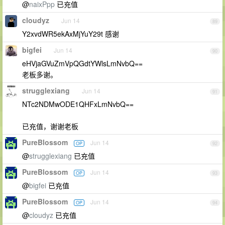
@
naixPpp
已充值
cloudyz
Jun 14
89
Y2xvdWR5ekAxMjYuY29t 感谢
bigfei
Jun 14
90
eHVjaGVuZmVpQGdtYWlsLmNvbQ==
老板多谢。
strugglexiang
Jun 14
91
NTc2NDMwODE1QHFxLmNvbQ==
已充值，谢谢老板
PureBlossom
Jun 14
OP
92
@
strugglexiang
已充值
PureBlossom
Jun 14
OP
93
@
bigfei
已充值
PureBlossom
Jun 14
OP
94
@
cloudyz
已充值