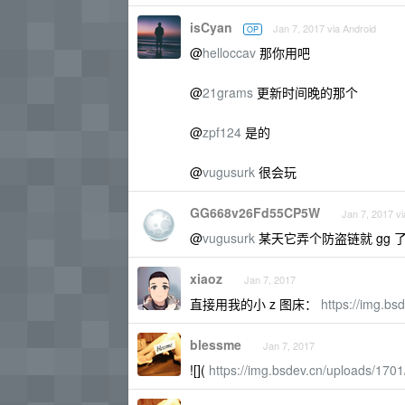
isCyan
Jan 7, 2017 via Android
OP
@
helloccav
那你用吧
@
21grams
更新时间晚的那个
@
zpf124
是的
@
vugusurk
很会玩
GG668v26Fd55CP5W
Jan 7, 2017 vi
@
vugusurk
某天它弄个防盗链就 gg 
xiaoz
Jan 7, 2017
直接用我的小 z 图床：
https://img.bsd
blessme
Jan 7, 2017
![](
https://img.bsdev.cn/uploads/170