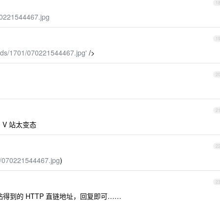
1
70221544467.jpg
1
oads/1701/070221544467.jpg'
/>
2
2
V 站太变态
2
1/070221544467.jpg
)
2
贴得到的 HTTP 直链地址，回复即可……