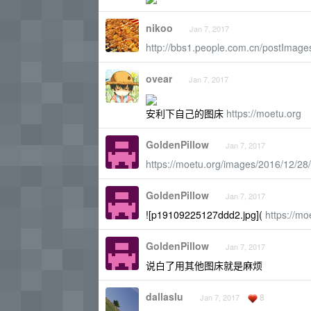
nikoo
Jan 7, 2017
http://bbs1.people.com.cn/postImag
ovear
Jan 7, 2017
安利下自己的图床
https://moetu.org
GoldenPillow
Jan 7, 2017
https://moetu.org/images/2016/12/2
GoldenPillow
Jan 7, 2017
![p19109225127ddd2.jpg](
https://m
GoldenPillow
Jan 7, 2017
说白了用其他图床就是麻烦
dallaslu
8
Jan 7, 2017