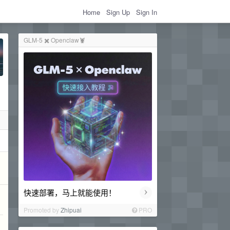
Home
Sign Up
Sign In
GLM-5 ✖️ Openclaw🦞
›
快速部署，马上就能使用！
Promoted by
Zhipuai
PRO