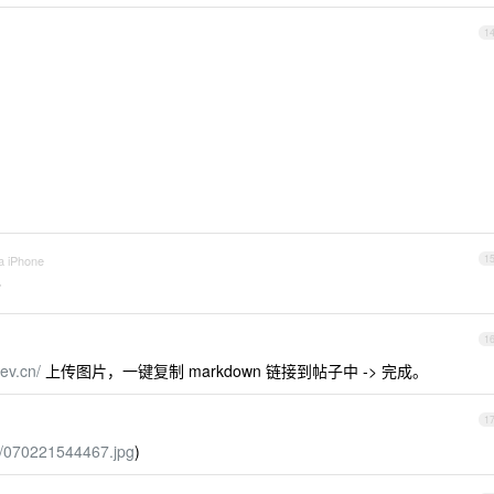
1
a iPhone
1
了
1
ev.cn/
上传图片，一键复制 markdown 链接到帖子中 -> 完成。
1
1/070221544467.jpg
)