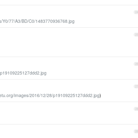
2
es/Y0/77/A3/BD/C0/1483770936768.jpg
2
2
8/p19109225127ddd2.jpg
2
oetu.org/images/2016/12/28/p19109225127ddd2.jpg
)
2
2