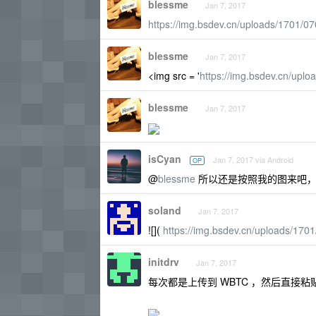
blessme
Jan 7, 2017
https://img.bsdev.cn/uploads/1701/0
blessme
Jan 7, 2017
<img src = '
https://img.bsdev.cn/upl
blessme
Jan 7, 2017
isCyan
Jan 7, 2017 via Android
OP
@
blessme
所以还是按照我的图来吧， 
soland
Jan 7, 2017
![](
https://img.bsdev.cn/uploads/170
initdrv
Jan 7, 2017
每次都是上传到 WBTC ，然后直接粘