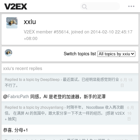
xxiu
V2EX member #55614, joined on 2014-02-10 22:45:17
+08:00
Switch topics list
xxiu's recent replies
Replied to a topic by DeepSIeep
最近面试，已经明显能感觉到行业
6 月 18
›
日
不行了。
@
FabricPath
同感，AI 是老登的加速器，新手的泥潭
Replied to a topic by zhouyanliang
时隔半年， NocoBase 收入再次翻
6 月
›
16
倍。 在满屏 AI 的氛围中，跟大家分享一下不太一样的经历。 [感谢 V2EX
日
+ 抽奖]
恭喜, 分母+1