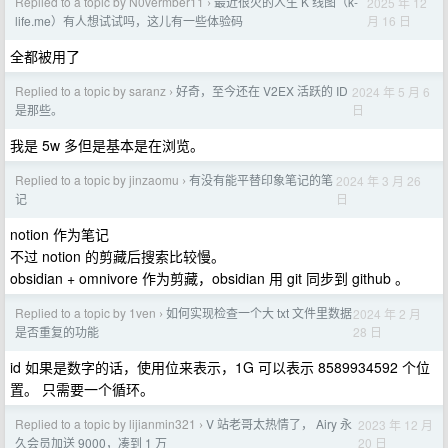
Replied to a topic by N0vermber11
最近很火的人生 K 线图（k-
2025 年 12
›
月 16 日
life.me）有人想试试吗，这儿有一些体验码
全都被用了
Replied to a topic by saranz
好奇，至今还在 V2EX 活跃的 ID
2024 年 5 月 6
›
日
是那些。
我是 5w 多但是基本是在浏览。
Replied to a topic by jinzaomu
有没有能平替印象笔记的笔
2024 年 3 月 26
›
日
记
notion 作为笔记
不过 notion 的剪藏后搜索比较慢。
obsidian + omnivore 作为剪藏，obsidian 用 git 同步到 github 。
Replied to a topic by 1ven
如何实现检查一个大 txt 文件里数据
2024 年 2 月
›
28 日
是否重复的功能
id 如果是数字的话，使用位来表示，1G 可以表示 8589934592 个位
置。 只需要一个循环。
Replied to a topic by lijianmin321
V 站老哥太热情了， Airy 永
2023 年 12 月
›
20 日
久会员加送 9000，凑到 1 万