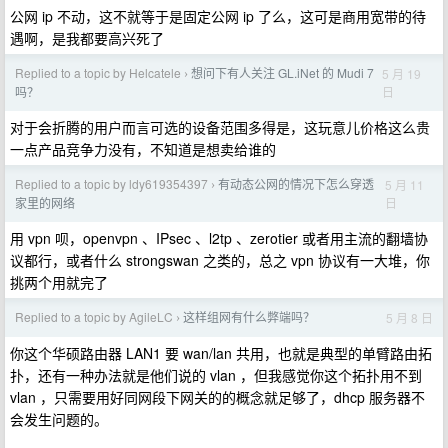
公网 ip 不动，这不就等于是固定公网 ip 了么，这可是商用宽带的待
遇啊，是我都要高兴死了
Replied to a topic by Helcatele
想问下有人关注 GL.iNet 的 Mudi 7
5 月 19
›
日
吗？
对于会折腾的用户而言可选的设备范围多得是，这玩意儿价格这么贵
一点产品竞争力没有，不知道是想卖给谁的
Replied to a topic by ldy619354397
有动态公网的情况下怎么穿透
5 月 11
›
日
家里的网络
用 vpn 呗，openvpn 、IPsec 、l2tp 、zerotier 或者用主流的翻墙协
议都行，或者什么 strongswan 之类的，总之 vpn 协议有一大堆，你
挑两个用就完了
Replied to a topic by AgileLC
这样组网有什么弊端吗？
5 月 8 日
›
你这个华硕路由器 LAN1 要 wan/lan 共用，也就是典型的单臂路由拓
扑，还有一种办法就是他们说的 vlan ，但我感觉你这个拓扑用不到
vlan ，只需要用好同网段下网关的的概念就足够了，dhcp 服务器不
会发生问题的。