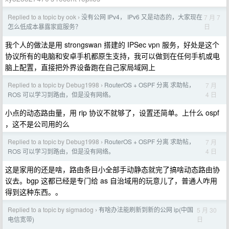
Replied to a topic by ook
没有公网 IPv4， IPv6 又是动态的，大家现在
7 月 7
›
日
怎么低成本暴露家庭服务？
我个人的做法是用 strongswan 搭建的 IPSec vpn 服务，好处是这个
协议所有的电脑和安卓手机都原生支持，我可以做到在任何手机或电
脑上配置，直接把外界设备跑在自己家局域网上
Replied to a topic by Debug1998
RouterOS + OSPF 分离 求助帖，
7 月
›
4 日
ROS 可以学习到路由，但是没有网络。
小点的动态路由量，用 rip 协议不就够了，设置还简单。上什么 ospf
，这不是公司用的么
Replied to a topic by Debug1998
RouterOS + OSPF 分离 求助帖，
7 月
›
4 日
ROS 可以学习到路由，但是没有网络。
这是家用的还是啥，路由条目小全部手动静态就完了搞啥动态路由协
议去。bgp 这都已经是专门给 as 自治域用的玩意儿了，普通人咋用
得到这种东西。。
Replied to a topic by sigmadog
有啥办法能刷新到新的公网 ip(中国
5 月 30
›
日
电信宽带)