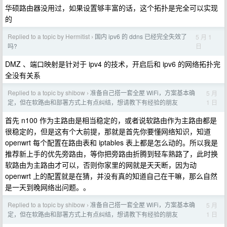
华硕路由器没用过，如果设置够丰富的话，这个拓扑是完全可以实现
的
Replied to a topic by Hermitist
国内 ipv6 的 ddns 已经完全失效了
5 月 1
›
日
吗?
DMZ 、端口映射是针对于 ipv4 的技术，开启后和 ipv6 的网络拓扑完
全没有关系
Replied to a topic by shibow
准备自己搭一套全屋 WiFi，方案基本确
5 月
›
1 日
定，但在软路由和部署方式上有点纠结，想请教下有经验的朋友
首先 n100 作为主路由是相当稳定的，或者说软路由作为主路由都是
很稳定的，但是这有个大前提，那就是首先你要懂网络知识，知道
openwrt 每个配置在路由表和 iptables 表上都是怎么动的。所以我是
推荐新上手的优先旁路由，等你把旁路由折腾到轻车熟路了，此时换
软路由为主路由才可以，否则你家里的网就是天天断，因为动
openwrt 上的配置就是在猜，并没有真的知道自己在干嘛，那么自然
是一天到晚网络出问题。。
Replied to a topic by shibow
准备自己搭一套全屋 WiFi，方案基本确
5 月
›
1 日
定，但在软路由和部署方式上有点纠结，想请教下有经验的朋友