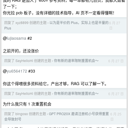
我的 RAG 是加入了 600+ 参考资料，每一本都有几百页，我都大致看
了一下；
你光拉 pcb 板子，没有详细的技术指导，AI 页不一定看得懂啊！
回复了 xyz8899 创建的主题
以为是半价的 Plus，实际上也是半量的
6 月 27
›
日
Plus
@
lujiaosama
#2
之前开的，还没涨价
回复了 SayHelloHi 创建的主题
你有新的速率限制重置机会～
6 月 27 日
›
@
yu6564172
#33
你这个得喂很多资料给它，产出才够，RAG 可以了解一下。
回复了 SayHelloHi 创建的主题
你有新的速率限制重置机会～
6 月 27 日
›
为什么我只有 1 次重置机会
回复了 bingoso 创建的主题
GPT PRO20X 邀请注册机小号获得重置
6 月 25
›
日
会导致封号