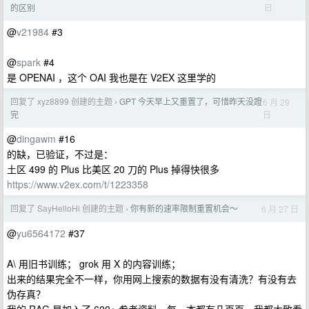
日
的区别
@
v21984
#3
@
spark
#4
是 OPENAI ，这个 OAI 我也是在 V2EX 这里学的
回复了 xyz8899 创建的主题
GPT 今天早上又重置了，可惜昨天没蹬
6 月 29
›
日
完
@
dingawm
#16
的缺，已验证，不过是：
土区 499 的 Plus 比美区 20 刀的 Plus 掉得快很多
https://www.v2ex.com/t/1223358
回复了 SayHelloHi 创建的主题
你有新的速率限制重置机会～
6 月 27 日
›
@
yu6564172
#37
A\ 用旧书训练； grok 用 X 的内容训练；
出来的结果完全不一样，你用网上搜索的数据有没有清洗？有没有去
伪存真？