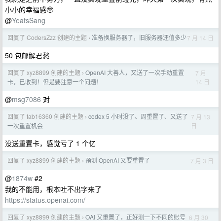
小小的幸福感🥹
@
YeatsSang
回复了 CodersZzz 创建的主题
准备换服务器了，旧服务器还值多少
7 月 14 日
›
50 包邮解君愁
回复了 xyz8899 创建的主题
OpenAI 大善人，又送了一次手动重置
7 月
›
14 日
卡，已收到！但是要注意一个问题！
@
msg7086
对
回复了 tab16360 创建的主题
codex 5 小时没了、周重置了、又送了
7 月 13
›
日
一次重置机会
没送重置卡，感觉亏了 1 个亿
回复了 xyz8899 创建的主题
预测 OpenAI 又要重置了
7 月 3 日
›
@
1874w
#2
我的不能用，根本吐不出字来了
https://status.openai.com/
回复了 xyz8899 创建的主题
OAI 又重置了，正好测一下不同的账号
6 月 30
›