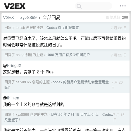
V2EX
xyz8899
全部回复
回复总数
266
›
›
回复了 testsb 创建的主题
Codex 额度即将重置
7 月 28 日
›
对重置已经麻木了，该怎么用就怎么用吧。可能以后不再频繁重置的
时候会非常怀念这段疯狂的日子。
回复了 asing 创建的主题
1000 万用户有多少中国用户
7 月 22 日
›
@
FringJX
这就是我，贡献了 2 个 Plus
回复了 calvinHxx 创建的主题
codex 的新用户邀请活动会重置用量
7 月 20
›
日
嘛？
@
thinkm
我的一个土区的账号就是这样封的
回复了 xyz8899 创建的主题
现在 26 年 7 月 15 日早上 6 点， Codex
7 月 15
›
日
又重置了！
我就是之前不努力，一直没实现重置前蹬完，昨天第一次实现，有点