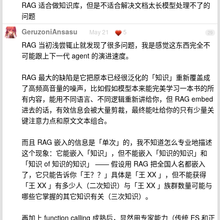
RAG 适合做知识库，但是不适合解决文档太长模型处理不了的
问题
GeruzoniAnsasu
May 21
5
29
RAG 当初浅尝辄止就发现了很多问题，我是感觉这东西完全不
可能跟上下一代 agent 的演进速度。
RAG 最大的缺陷是它把原本已经很泛化的「知识」重新覆盖成
了高频高音量的噪声，比如假如模型本来能完美学习一本书的所
有内容，能用不同语言、不同逻辑重新讲给你，但 RAG embed
进去的话，有效信息会被大量剪裁，最终能吐给你的只有少量关
键注意力点和原文文本组合。
而且 RAG 嵌入的信息是「单次」的，我不知道怎么专业地描述
这个现象：它能嵌入「知识」，但不能嵌入「知识的知识」和
「知识 of 知识的知识」 —— 假设用 RAG 把全国人名都嵌入
了，它只能告诉你「王？？」具体是「王 XX 」，但不能获得
「王 XX 」有多少人（二次知识）与「王 XX 」族群数量可能与
哪些它掌握的其它知识有关（三次知识）。
再加上 function calling 成熟后，显然用专家能力（传统 ES 和正