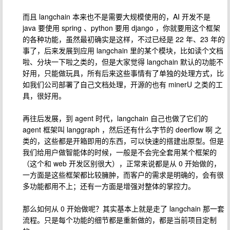
而且 langchain 本来也不是需要大规模使用的，AI 开发不是
java 要使用 spring 、python 要用 django ，你就要用这个框架
的各种功能，虽然最初确实是这样，不过已经是 22 年、23 年的
事了，后来发展到应用 langchain 里的某个模块，比如读个文档
啦、分块一下啦之类的，但是大家觉得 langchain 默认的功能不
好用，只能做玩具，所有后来这些事情有了单独的处理方式，比
如我们公司部署了自己文档处理，开源的也有 minerU 之类的工
具，很好用。
再往后发展，到 agent 时代，langchain 自己也做了它们的
agent 框架叫 langgraph ，然后还有什么字节的 deerflow 啊 之
类的，这些都是开箱即用的东西，可以快速的搭建出原型。但是
我们给用户做智能体的时候，一般是不会完全套用某个框架的
（这个和 web 开发区别很大），正常来说都是从 0 开始做的，
一方面是这些框架都比较臃肿，而客户的需求是明确的，会有很
多功能都用不上；还有一方面是增强对整体的掌控力。
那么如何从 0 开始做呢？其实基本上就是走了 langchain 那一套
流程。只是每个功能的细节都是重新做的，都是当前项目定制