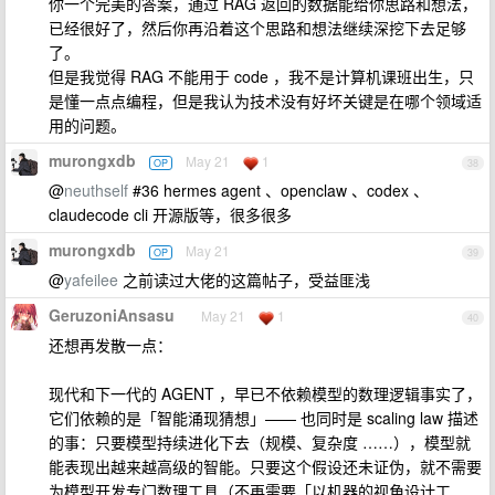
你一个完美的答案，通过 RAG 返回的数据能给你思路和想法，
已经很好了，然后你再沿着这个思路和想法继续深挖下去足够
了。
但是我觉得 RAG 不能用于 code ，我不是计算机课班出生，只
是懂一点点编程，但是我认为技术没有好坏关键是在哪个领域适
用的问题。
murongxdb
May 21
1
OP
38
@
neuthself
#36 hermes agent 、openclaw 、codex 、
claudecode cli 开源版等，很多很多
murongxdb
May 21
OP
39
@
yafeilee
之前读过大佬的这篇帖子，受益匪浅
GeruzoniAnsasu
May 21
1
40
还想再发散一点：
现代和下一代的 AGENT ，早已不依赖模型的数理逻辑事实了，
它们依赖的是「智能涌现猜想」—— 也同时是 scaling law 描述
的事：只要模型持续进化下去（规模、复杂度 ……），模型就
能表现出越来越高级的智能。只要这个假设还未证伪，就不需要
为模型开发专门数理工具（不再需要「以机器的视角设计工