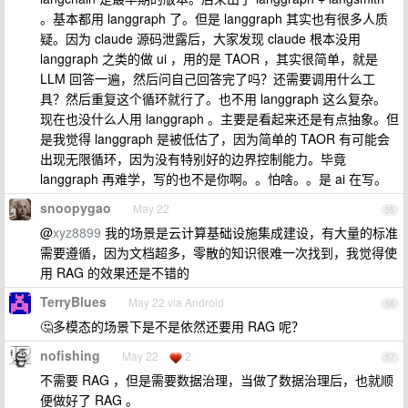
。基本都用 langgraph 了。但是 langgraph 其实也有很多人质
疑。因为 claude 源码泄露后，大家发现 claude 根本没用
langgraph 之类的做 ui ，用的是 TAOR ，其实很简单，就是
LLM 回答一遍，然后问自己回答完了吗？还需要调用什么工
具？然后重复这个循环就行了。也不用 langgraph 这么复杂。
现在也没什么人用 langgraph 。主要是看起来还是有点抽象。但
是我觉得 langgraph 是被低估了，因为简单的 TAOR 有可能会
出现无限循环，因为没有特别好的边界控制能力。毕竟
langgraph 再难学，写的也不是你啊。。怕啥。。是 ai 在写。
snoopygao
May 22
55
@
xyz8899
我的场景是云计算基础设施集成建设，有大量的标准
需要遵循，因为文档超多，零散的知识很难一次找到，我觉得使
用 RAG 的效果还是不错的
TerryBlues
May 22 via Android
56
🤔多模态的场景下是不是依然还要用 RAG 呢？
nofishing
May 22
2
57
不需要 RAG ，但是需要数据治理，当做了数据治理后，也就顺
便做好了 RAG 。