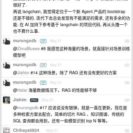
很好了.
再说 langchain, 我觉得定位于一个新 Agent 产品的 bootstrap
还是不错的. 迭代下去总会发现有不能满足的需求, 还有多余的功
能. 在 AI 加持下参考基于 langchain 的项目代码, 再从头撸一个
也不费什么事.
murongxdb
May 21
OP
16
@
ZimaBlueee
#8 我感觉这种海量的场景，就直接针对场景训练
模型吧
murongxdb
May 21
OP
17
@
Jiahim
#14 这种场景，除了 RAG 还有没有更好的方案
murongxdb
May 21
OP
18
@
Hstar
海量数据情况下，RAG 的性能够不够
Jiahim
May 21
PRO
19
@
murongxdb
#17 应该说没有银弹，就是一直在更新，现在是
多种检索方案去配合，简单的切片 RAG 、知识图谱、传统的
SQL 查询都会用到，还有一些模型识别 top N 等等。
Chihaya0824
May 21
20