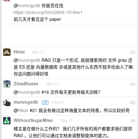
@
murongxdb
你是否在找
https://arxiv.org/html/2605.15184v1
前几天才看见这个 paper
Hstar
May 21
21
@
murongxdb
RAG 只是一个形式, 底层搜索用的 文件 grep 还
是 ES 还是 向量数据库 亦或是其他什么东西不就丰俭由人了嘛.
你这问题问得好怪
ZimaBlueee
May 21
22
@
murongxdb
#16 文件每天更新再每天训练？
murongxdb
May 21
OP
23
@
Hstar
#21 我没有做过这种海量文本的场景，所以比较好奇
WithoutSugarMiao
May 21
24
楼主是在做什么工作的？ 我们几乎所有的用户都要求我们提供
RAG ，让他们可以通过文档来调整智能体的能力。