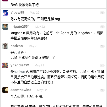
RAG 快被淘汰了吧
Vipcw95
May 22
48
除非有更高效的，否则还是得 rag
irrigate2554
May 22
49
langchain 屌用没有，之前写一个 Agent 用的 langchain ，后面
手搓反而更简单效果更好
horizon
May 22
50
@
yusf
#44
LLM 生成多个关键词搜就行了
yh7gdiaYW
May 22
51
@
horizon
内网用户可以让他习惯，C 端不行。LLM 生成关键词
重复搜会严重拖累速度，而且只能解决同义词，提问的是个用词
不标准的自然语言查询就傻了
seenthewind
May 22
52
个人心得，RAG 有用。
现在已经 AI 干活，我在旁边发愁各种其他事情，奇怪的是感觉