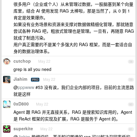
很多用户（企业或个人）从未管理过数据，一股脑塞到某个向量
库里，结合 AI 使用发现 RAG 太棒啦，那是当然了，从 0 到 1
肯定是效果爆炸。
如果没有业务场景和资源来支撑对数据做精细化管理，那就随意
尝试各种 RAG 吧，粗放式管理也是管理。一旦有，再随意 RAG
就成了制造污染。
用户真正需要的不是某个多强大的 RAG 框架，而是一套适合自
身的数据治理体系。
cutchop
May 22
58
grep is all you need
Jiahim
May 22
PRO
59
@
pppwww
#53 没有诶，我们企业内部的项目，目前的主流思路
就是这样
0xD800
May 22
60
Agent 跟 RAG 并无直接关系，RAG 是搜索知识库用的，Agent
是 ReAct 框架的实现及扩展，RAG 是服务于 Agent 的。
superkite
May 22
61
@
Jiahim
能细说吗，基于知识图谱的 rag 可以解决召回率低的