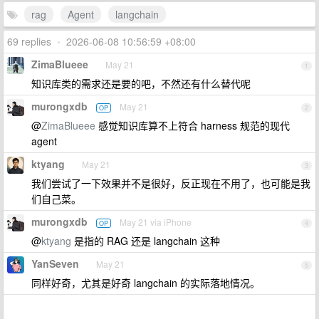
rag
Agent
langchain
69 replies
•
2026-06-08 10:56:59 +08:00
ZimaBlueee
May 21
1
知识库类的需求还是要的吧，不然还有什么替代呢
murongxdb
May 21
OP
2
@
ZimaBlueee
感觉知识库算不上符合 harness 规范的现代
agent
ktyang
May 21
3
我们尝试了一下效果并不是很好，反正现在不用了，也可能是我
们自己菜。
murongxdb
May 21 via iPhone
OP
4
@
ktyang
是指的 RAG 还是 langchain 这种
YanSeven
May 21
5
同样好奇，尤其是好奇 langchain 的实际落地情况。