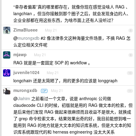
“幸存者偏差”真的哪里都存在，就像你现在感觉没啥人 RAG 、
langchian ，但当你接触到那个圈子之后，就会发现身边的人、
企业全部都在用这些东西，为啥市面上还有人没听过？
ZimaBlueee
May 21
8
@
murongxdb
#2 像法律条文这种海量文件场景，不搞 RAG 怎
么定位相关文件呢
mjawp
May 21
9
RAG 就是是一套固定 SOP 的 workflow 。
juvenile1024
May 21
10
longchain 还是太简陋了，用的更多的应该是 longgraph
murongxdb
May 21
OP
11
@
Jiahim
之前看过一个文章，说是 anthropic 公司做
claudecode CLI 的时候，初版就是用的 RAG 做文本的检索，但
是后来他们发现 RAG 做起来很麻烦而且收益不是很大，就换成
了 grep 命令检索文本，结果效果出奇的好，我目前能想到唯一
能用到 RAG 的地方就是大文本的知识库系统，但是大文本的知
识库系统跟现代的和 herness engineering 没太大关系