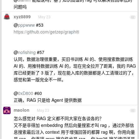
问题吗
xyz8899
May 23
62
@
pppwww
#53
https://github.com/getzep/graphiti
@
nofishing
#57
认同，数据治理很重要，买旧书训练 AI 的、使用搜索数据训练
AI 的、用推特数据训练 AI 的，现在完全拉开了距离，我的 RAG
库已经更新了 3 版了，现在能入库的数据都是人工清理过的了，
感觉和第一版完全不一样。
@
0xD800
#60
正确，RAG 只是给 Agent 提供数据
maolon
May 23
63
怎么感觉对 RAG 定义都不同大家在各谈各的？
又不是非得加 embedding 然后向量搜索才叫 rag ，通过外部信
息搜索最后注入 context 用于增强回答的都算 rag 啊，你用向量
是 rag ，你直接 grep 搜文件也是 rag ，你 bm25 搜关键词还是