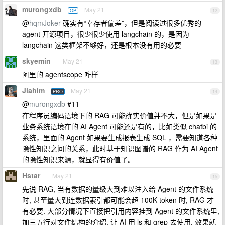
murongxdb
May 21
OP
12
@
hqmJoker
确实有“幸存者偏差”，但是阅读过很多优秀的
agent 开源项目，很少很少使用 langchain 的，是因为
langchain 这类框架不够好，还是根本没有用的必要
skyemin
May 21
13
阿里的 agentscope 咋样
Jiahim
May 21
PRO
14
@
murongxdb
#11
在程序员编码语境下的 RAG 可能确实价值并不大，但是如果是
业务系统语境在的 AI Agent 可能还是有的，比如类似 chatbi 的
系统，里面的 Agent 如果要生成报表生成 SQL ，需要知道各种
隐性知识之间的关系，此时基于知识图谱的 RAG 作为 AI Agent
的隐性知识来源，就显得有价值了。
Hstar
May 21
15
先说 RAG, 当有数据的量级大到难以注入给 Agent 的文件系统
时, 甚至量大到连数据索引都可能会超 100K token 时, RAG 才
有必要. 大部分情况下直接把引用内容挂到 Agent 的文件系统里,
加三五行对文件结构的介绍, 让 AI 用 ls 和 grep 去使用, 效果就