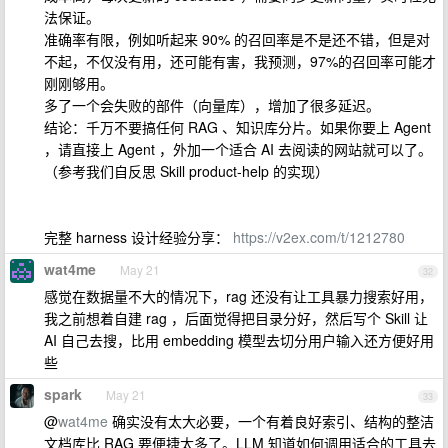
法保证。
准确率有限，例如听起来 90% 的召回率是不是还不错，但是对
不起，不仅没有用，还可能有害，我预测，97%的召回率可能才
刚刚够用。
多了一个会失败的部件（向量库），增加了很多延迟。
结论：千万不要搞任何 RAG 、知识库分片。如果你要上 Agent
，请直接上 Agent ，外加一个适合 AI 去阅读的网站就可以了。
（参考我们自反思 Skill product-help 的实现）
完整 harness 设计经验分享：
https://v2ex.com/t/1212780
wat4me
May 21
32
感觉在数据量不大的情况下，rag 还没有让工具暴力搜索好用，
我之前想着自建 rag ，后面觉得把目录分好，然后写个 Skill 让
AI 自己去搜，比用 embedding 模型去切分用户输入还方便好用
些
spark
May 21
33
@
wat4me
确实没有太大必要，一个有着良好索引、结构的整洁
文档库比 RAG 要便捷太多了。LLM 知道如何调用适合的工具去