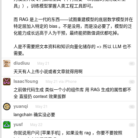
具」），训练模型掌握人类工程工具即可。
而 RAG 是上一代的东西——试图重建模型的底层数学模型并在
特定层加入特定的 bias 。不是没用，而是没必要了，模型的泛
化能力成长远高于人为干预，最终能把数值调优都吃掉。
人是不需要把文本资料和知识向量化储存的 => 所以 LLM 也不
需要。
diudiuu
May 21
41
天天有人上传小说或者文章就得用啊
IsaacYoung
May 21 via iPhone
42
之前做代码生成 类似一个小的组件库 用 RAG 生成的属性都不
全 直接扔 context 效果拔群
yuanqi
May 21
43
langchain 确实没必要
yusf
May 22
44
你就说用户问 [苹果手机] ，如果没有 rag ，你要不要按照