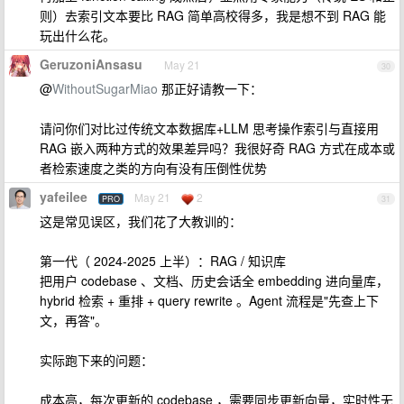
则）去索引文本要比 RAG 简单高校得多，我是想不到 RAG 能
玩出什么花。
GeruzoniAnsasu
May 21
30
@
WithoutSugarMiao
那正好请教一下：
请问你们对比过传统文本数据库+LLM 思考操作索引与直接用
RAG 嵌入两种方式的效果差异吗？我很好奇 RAG 方式在成本或
者检索速度之类的方向有没有压倒性优势
yafeilee
May 21
2
PRO
31
这是常见误区，我们花了大教训的：
第一代（ 2024-2025 上半）：RAG / 知识库
把用户 codebase 、文档、历史会话全 embedding 进向量库，
hybrid 检索 + 重排 + query rewrite 。Agent 流程是"先查上下
文，再答"。
实际跑下来的问题：
成本高，每次更新的 codebase ，需要同步更新向量，实时性无