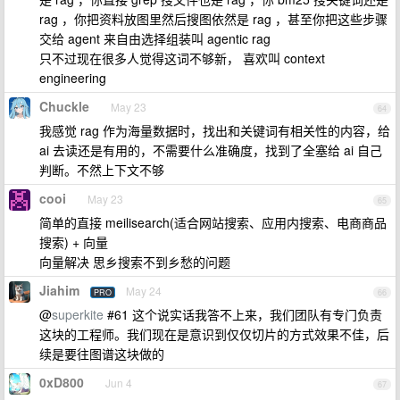
rag ，你把资料放图里然后搜图依然是 rag ，甚至你把这些步骤
交给 agent 来自由选择组装叫 agentic rag
只不过现在很多人觉得这词不够新， 喜欢叫 context
engineering
Chuckle
May 23
64
我感觉 rag 作为海量数据时，找出和关键词有相关性的内容，给
ai 去读还是有用的，不需要什么准确度，找到了全塞给 ai 自己
判断。不然上下文不够
cooi
May 23
65
简单的直接 meilisearch(适合网站搜索、应用内搜索、电商商品
搜索) + 向量
向量解决 思乡搜索不到乡愁的问题
Jiahim
May 24
PRO
66
@
superkite
#61 这个说实话我答不上来，我们团队有专门负责
这块的工程师。我们现在是意识到仅仅切片的方式效果不佳，后
续是要往图谱这块做的
0xD800
Jun 4
67