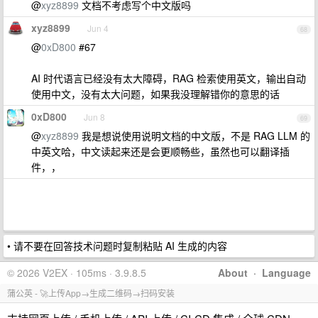
@
xyz8899
文档不考虑写个中文版吗
xyz8899
Jun 4
68
@
0xD800
#67
AI 时代语言已经没有太大障碍，RAG 检索使用英文，输出自动
使用中文，没有太大问题，如果我没理解错你的意思的话
0xD800
Jun 8
69
@
xyz8899
我是想说使用说明文档的中文版，不是 RAG LLM 的
中英文哈，中文读起来还是会更顺畅些，虽然也可以翻译插
件，，
• 请不要在回答技术问题时复制粘贴 AI 生成的内容
© 2026 V2EX · 105ms · 3.9.8.5
About
·
Language
蒲公英 - 🚀上传App→生成二维码→扫码安装