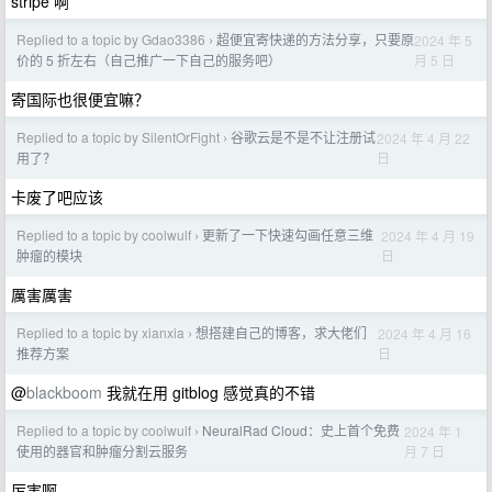
stripe 啊
Replied to a topic by Gdao3386
超便宜寄快递的方法分享，只要原
2024 年 5
›
月 5 日
价的 5 折左右（自己推广一下自己的服务吧）
寄国际也很便宜嘛？
Replied to a topic by SilentOrFight
谷歌云是不是不让注册试
2024 年 4 月 22
›
日
用了？
卡废了吧应该
Replied to a topic by coolwulf
更新了一下快速勾画任意三维
2024 年 4 月 19
›
日
肿瘤的模块
厲害厲害
Replied to a topic by xianxia
想搭建自己的博客，求大佬们
2024 年 4 月 16
›
日
推荐方案
@
blackboom
我就在用 gitblog 感觉真的不错
Replied to a topic by coolwulf
NeuralRad Cloud：史上首个免费
2024 年 1
›
月 7 日
使用的器官和肿瘤分割云服务
厉害啊