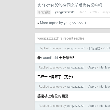
实习 offer 没签合同之前反悔有影响吗
职场话题
•
yangzzzzzzzt1
•
Dec 10, 2020
• Lastly 
More topics by yangzzzzzzzt1
»
yangzzzzzzzt1's recent replies
Replied to a topic by
yangzzzzzzzt1
职场话题
IC
›
›
@
xiaomijushi
十分感谢！
Replied to a topic by
yangzzzzzzzt1
Apple
Intel
›
›
已经合上屏幕了（无奈）
Replied to a topic by
yangzzzzzzzt1
Apple
Inte
›
›
感谢楼上各位的回复
Replied to a topic by
yangzzzzzzzt1
Apple
Inte
›
›