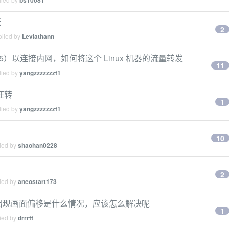
bs10081
涨
2
plied by
Leviathann
 socks5）以连接内网，如何将这个 Linux 机器的流量转发
11
lied by
yangzzzzzzzt1
狂转
1
lied by
yangzzzzzzzt1
10
lied by
shaohan0228
2
lied by
aneostart173
显示器出现画面偏移是什么情况，应该怎么解决呢
1
lied by
drrrtt