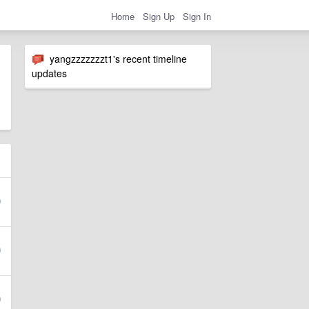
Home
Sign Up
Sign In
yangzzzzzzzt1's recent timeline
updates