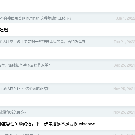
直接使用类似 huffman 这种熵编码压缩呢？
Jun 1, 202
吐起
个人睡觉，晚上老是想一些神神鬼鬼的事，害怕怎么办
Feb 21, 202
四年，该继续坚持下去还是退学？
Dec 25, 202
o
新 MBP 14 寸这个续航正常吗
Nov 25, 202
›
可能没你想的那么好
Nov 25, 202
这种兼容性问题的话，下一步电脑是不是要换 windows