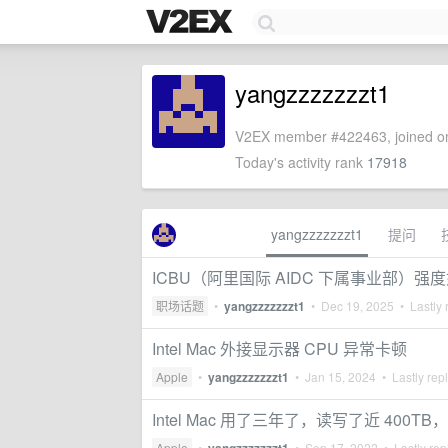
yangzzzzzzzt1
V2EX member #422463, joined on
Today's activity rank
17918
yangzzzzzzzt1
提问
ICBU（阿里国际 AIDC 下属事业部）
职场话题
•
yangzzzzzzzt1
•
Dec 19, 2025
• Lastly 
Intel Mac 外接显示器 CPU 异常卡顿
Apple
•
yangzzzzzzzt1
•
Jan 15, 2024
• Lastly rep
Intel Mac 用了三年了，读写了近 40
Apple
•
•
Sep 17, 2022
• Lastly rep