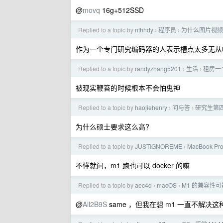
@
movq
16g+512SSD
Replied to a topic by
nthhdy
程序员
为什么图片视频不
›
›
作为一个专门研究编码器的人表示槽点太多无从
Replied to a topic by
randyzhang5201
生活
租房一
›
›
被现实鞭笞的时候根本不会怕鬼神
Replied to a topic by
haojiehenry
问与答
研究生第
›
›
为什么硕士要求这么高?
Replied to a topic by
JUSTIGNOREME
MacBook Pr
›
不懂就问，m1 跑也可以 docker 的嘛
Replied to a topic by
aec4d
macOS
M1 的兼容性
›
›
@
All2B9S
same ，但我在想 m1 一直不解决