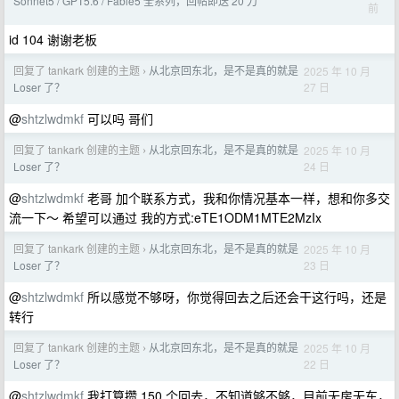
Sonnet5 / GPT5.6 / Fable5 全系列，回帖即送 20 刀
前
id 104 谢谢老板
回复了 tankark 创建的主题
从北京回东北，是不是真的就是
2025 年 10 月
›
27 日
Loser 了？
@
shtzlwdmkf
可以吗 哥们
回复了 tankark 创建的主题
从北京回东北，是不是真的就是
2025 年 10 月
›
24 日
Loser 了？
@
shtzlwdmkf
老哥 加个联系方式，我和你情况基本一样，想和你多交
流一下～ 希望可以通过 我的方式:eTE1ODM1MTE2MzIx
回复了 tankark 创建的主题
从北京回东北，是不是真的就是
2025 年 10 月
›
23 日
Loser 了？
@
shtzlwdmkf
所以感觉不够呀，你觉得回去之后还会干这行吗，还是
转行
回复了 tankark 创建的主题
从北京回东北，是不是真的就是
2025 年 10 月
›
22 日
Loser 了？
@
shtzlwdmkf
我打算攒 150 个回去，不知道够不够，目前无房无车，