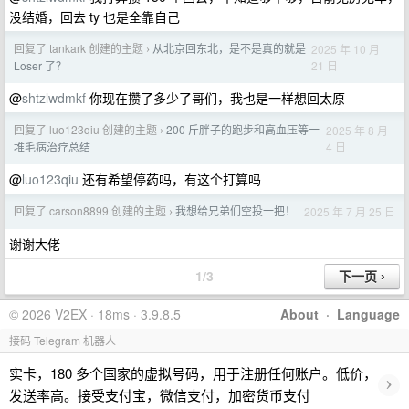
没结婚，回去 ty 也是全靠自己
回复了 tankark 创建的主题
从北京回东北，是不是真的就是
2025 年 10 月
›
21 日
Loser 了？
@
shtzlwdmkf
你现在攒了多少了哥们，我也是一样想回太原
回复了 luo123qiu 创建的主题
200 斤胖子的跑步和高血压等一
2025 年 8 月
›
4 日
堆毛病治疗总结
@
luo123qiu
还有希望停药吗，有这个打算吗
回复了 carson8899 创建的主题
我想给兄弟们空投一把！
2025 年 7 月 25 日
›
谢谢大佬
1/3
© 2026 V2EX · 18ms · 3.9.8.5
About
·
Language
接码 Telegram 机器人
实卡，180 多个国家的虚拟号码，用于注册任何账户。低价，
›
发送率高。接受支付宝，微信支付，加密货币支付