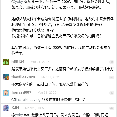
@
ybby
你想象一下，当你一年 200W 的时候，你还会理她吗；
如果会，那就继续和她纠结，如果不会，那就好好赚钱。
她的父母大概率会成为你俩这辈子的绊脚石，她父母未来会有各
种理由“让她女儿不吃亏”；她也会无数次让你证明你爱她。
你想想你能改变她父母吗？
你想想她有朝一日能够独立思考而不听她父母的指挥吗？
其实你可以，当你一年有 200W 的时候，我想主动权会变成在
你手里。
h55134
Mar 31, 2025
41
建议结婚也不要上交工资，之前有个帖子妻子被刷单骗了几十万
timeflies2020
Mar 31, 2025
42
不太像是和你一起过日子的，像是来爆你金币的
fionasit007
Mar 31, 2025
43
@
linshuizhaoying
#36 你挑的嘛偶像！哈哈哈
KJH
Mar 31, 2025
44
@
ybby
#39 激素上头了而已，爱人先爱己，冷静一段时间吧