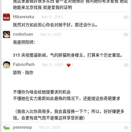
我这里要做好很多东西 要一定对她很好 我问她你有多爱我 她说
她能来北京找我 就是爱我的证明
Hikareteku
Mar 31, 2025
24
既然对方如此担心你会对她不好，那还谈什么。
coderluan
Mar 31, 2025
25
我是阴阳师：
315 央视傻逼新闻，气的胖猫附身楼主，打算来个历史重现。
FabricPath
Mar 31, 2025
1
26
舔狗 - 指你
不懂你为啥会给她提要求的机会
不懂她在实力差距如此悬殊的情况下，还能提这些奇葩要求
（我收入比你高很多，我会直接换一下个；所以，好好赚更多
钱，会更有底气而不是像这样享受折磨）
peteretep
Mar 31, 2025
27