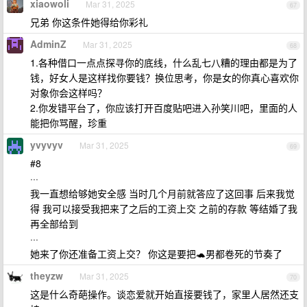
xiaowoli
Mar 31, 2025
67
兄弟 你这条件她得给你彩礼
AdminZ
Mar 31, 2025
68
1.各种借口一点点探寻你的底线，什么乱七八糟的理由都是为了
钱，好女人是这样找你要钱？换位思考，你是女的你真心喜欢你
对象你会这样吗？
2.你发错平台了，你应该打开百度贴吧进入孙笑川吧，里面的人
能把你骂醒，珍重
yvyvyv
Mar 31, 2025
69
#8
···
我一直想给够她安全感 当时几个月前就答应了这回事 后来我觉
得 我可以接受我把来了之后的工资上交 之前的存款 等结婚了我
再全部给到
···
她来了你还准备工资上交？ 你这是要把🐢男都卷死的节奏了
theyzw
Mar 31, 2025
70
这是什么奇葩操作。谈恋爱就开始直接要钱了，家里人居然还支