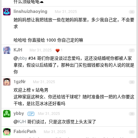
什么顶级龟龟🐢
linshuizhaoying
Mar 31, 2025
36
她妈妈想让我把钱放一些在她妈妈那里，多少我自己定，不会要
求
哈哈哈 你直接给 1000 你自己定的嘛
KJH
Mar 31, 2025
1
37
@
ybby
#34 哥们你是没谈过恋爱吗，这还没结婚呢你都被人家
拿捏，假设以后结婚了，那种出门买包烟钱都没有的人说的就是
你
1gzNr
Mar 31, 2025
38
欢迎上榜 v 站龟男
这种家庭这种女、你还给钱干球呢？随时准备捞一把的人你要这
干啥，是比范冰冰还好看吗
ybby
Mar 31, 2025
OP
39
@
KJH
哥们谈过，只是这次感觉上头太深了
FabricPath
Mar 31, 2025
40