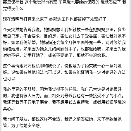
那里保存着 这个我觉得也有理 毕竟我也要给她保障的 我就答应了 我
觉得没什么
现在清明节打算来北京了 她那边工作也都辞掉了处理好了
今天突然她告诉我说，她妈妈想让我把钱放一些在她妈妈那里，多少
我自己定，不会要求，目的是，害怕女儿去了受委屈，害怕我对她不
好，如果我俩结婚，她妈妈还会每个月往里面补充一些，到时候给我
俩结婚用，如果因为她女儿的问题分手了，也都退给我，如果因为我
对她不好，动手打她了，或者不要她了，那就不会退给我。
这个事情她妈妈也私聊和我说了，说也是为了约束我一心一意对她
好。说如果有其他想法也可以说，如果有能证明我一定对她好的办法
也可以
我心里真的不舒服，因为我觉得不信任我，我自己肯定是对她很好
的，我也有很大压力，而且相处到最近我也有一些接受不了的小点，
我还等着等不异地了磨合，我不想用钱去束缚我，或者用钱证明我的
真心。
我也问了朋友，都说这样不合适，我还之前答应她，来了存款给她
管，为了给她安全感。