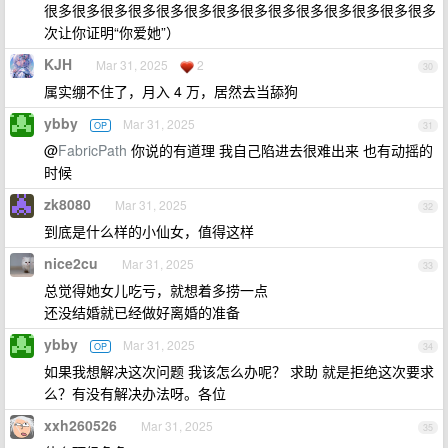
很多很多很多很多很多很多很多很多很多很多很多很多很多很多
次让你证明“你爱她”）
KJH
Mar 31, 2025
2
30
属实绷不住了，月入 4 万，居然去当舔狗
ybby
Mar 31, 2025
OP
31
@
FabricPath
你说的有道理 我自己陷进去很难出来 也有动摇的
时候
zk8080
Mar 31, 2025
32
到底是什么样的小仙女，值得这样
nice2cu
Mar 31, 2025
33
总觉得她女儿吃亏，就想着多捞一点
还没结婚就已经做好离婚的准备
ybby
Mar 31, 2025
OP
34
如果我想解决这次问题 我该怎么办呢？ 求助 就是拒绝这次要求
么？有没有解决办法呀。各位
xxh260526
Mar 31, 2025
35