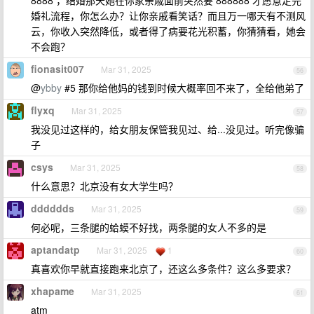
8888 ，结婚那天她在你家亲戚面前突然要 888888 才愿意走完
婚礼流程，你怎么办？让你亲戚看笑话？而且万一哪天有不测风
云，你收入突然降低，或者得了病要花光积蓄，你猜猜看，她会
不会跑？
fionasit007
Mar 31, 2025
56
@
ybby
#5 那你给他妈的钱到时候大概率回不来了，全给他弟了
flyxq
Mar 31, 2025
57
我没见过这样的，给女朋友保管我见过、给...没见过。听完像骗
子
csys
Mar 31, 2025
58
什么意思？北京没有女大学生吗？
dddddds
Mar 31, 2025
59
何必呢，三条腿的蛤蟆不好找，两条腿的女人不多的是
aptandatp
Mar 31, 2025
1
60
真喜欢你早就直接跑来北京了，还这么多条件？这么多要求？
xhapame
Mar 31, 2025
61
atm