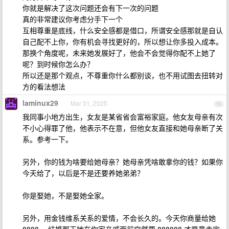
你就是解决了这次问题还会有下一次的问题
真的非常建议你考虑分手下一个
互相尊重是底线，什么安全感都是借口，所谓安全感那就是自认
自己配不上你，你有机会寻找更好的，所以想让你多投入成本。
那换个角度呢，未来她发展好了，他会不会觉得你配不上她了
呢？到时候你怎么办？
所以还是那个观点，不尊重你什么都别谈，也不用试图去扭转对
方的看法想法
laminux29
Mar 31, 2025
55
我同事小地方出生，女友是某省省会富裕家庭。他女友母亲有次
不小心得罪了他，他表示不在意，但他女友直接和她母亲断了关
系。参考一下。
另外，你的钱为啥要给她母亲？她母亲凭啥敢拿你的钱？如果你
今天给了，以后是不是还要养她弟弟？
你是娶她，不是娶她全家。
另外，用金钱维系关系的爱情，不会长久的。今天你商量给她