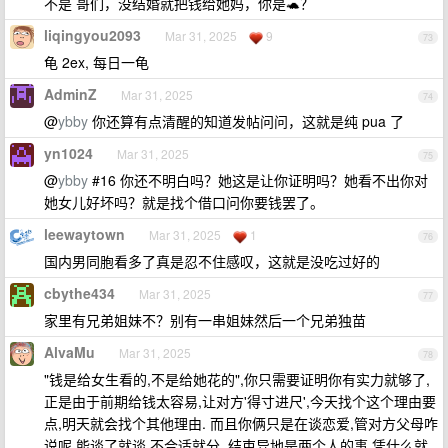
不是 哥们，没结婚就把钱给她妈，你是🐢？
liqingyou2093
Mar 31, 2025
9
73
龟 2ex, 每日一龟
AdminZ
Mar 31, 2025
74
@
ybby
你还算有点清醒的知道发帖问问，这就是纯 pua 了
yn1024
Mar 31, 2025
75
@
ybby
#16 你还不明白吗？她这是让你证明吗？她看不出你对
她女儿好坏吗？就是找个借口问你要钱罢了。
leewaytown
Mar 31, 2025
1
76
国内男同胞看多了真是忍不住感叹，这就是没吃过好的
cbythe434
Mar 31, 2025
77
家里有兄弟姐妹不？别有一串姐妹然后一个兄弟独苗
AlvaMu
Mar 31, 2025
78
"钱是给女生看的,不是给她花的",你只需要证明你有实力就够了,
正是由于前期给钱太容易,让对方'得寸进尺',今天找个这个理由要
点,明天就会找个其他理由. 而且你俩只是在谈恋爱,管对方父母咋
说呢,能谈了就谈,不合适就分. 结束异地是两个人的事,凭什么就