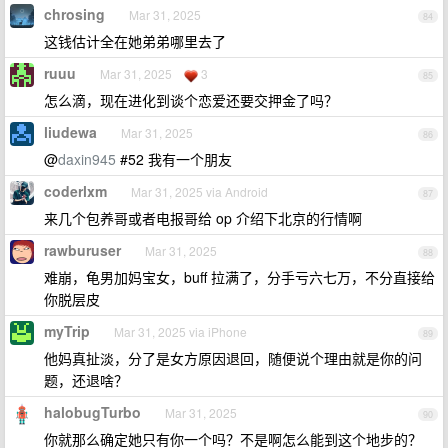
chrosing
Mar 31, 2025
84
这钱估计全在她弟弟哪里去了
ruuu
Mar 31, 2025
3
85
怎么滴，现在进化到谈个恋爱还要交押金了吗？
liudewa
Mar 31, 2025
86
@
daxin945
#52 我有一个朋友
coderlxm
Mar 31, 2025 via Android
87
来几个包养哥或者电报哥给 op 介绍下北京的行情啊
rawburuser
Mar 31, 2025
88
难崩，龟男加妈宝女，buff 拉满了，分手亏六七万，不分直接给
你脱层皮
myTrip
Mar 31, 2025 via iPhone
89
他妈真扯淡，分了是女方原因退回，随便说个理由就是你的问
题，还退啥？
halobugTurbo
Mar 31, 2025
90
你就那么确定她只有你一个吗？不是啊怎么能到这个地步的？