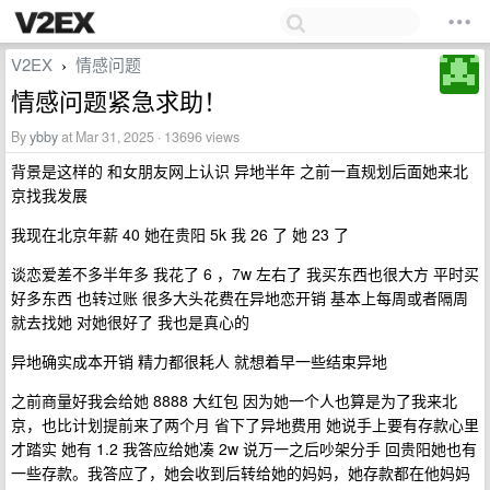
V2EX
情感问题
›
情感问题紧急求助！
By
ybby
at Mar 31, 2025 · 13696 views
背景是这样的 和女朋友网上认识 异地半年 之前一直规划后面她来北
京找我发展
我现在北京年薪 40 她在贵阳 5k 我 26 了 她 23 了
谈恋爱差不多半年多 我花了 6 ，7w 左右了 我买东西也很大方 平时买
好多东西 也转过账 很多大头花费在异地恋开销 基本上每周或者隔周
就去找她 对她很好了 我也是真心的
异地确实成本开销 精力都很耗人 就想着早一些结束异地
之前商量好我会给她 8888 大红包 因为她一个人也算是为了我来北
京，也比计划提前来了两个月 省下了异地费用 她说手上要有存款心里
才踏实 她有 1.2 我答应给她凑 2w 说万一之后吵架分手 回贵阳她也有
一些存款。我答应了，她会收到后转给她的妈妈，她存款都在他妈妈