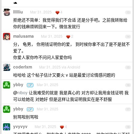
🐢
llllliu
Mar 31, 2025
4
13
拒绝还不简单：我觉得我们不合适 还是分手吧。之前我转账给
你的钱麻烦转回来一下。微信发就行
malusama
Mar 31, 2025
2
14
分， 龟男， 你用钱证明你的爱， 到时候你拿不出了是不是就不
爱了。
你爱人家你咋不问问人家爱你吗
coderlxm
Mar 31, 2025 via Android
15
哈哈哈 这个帖子估计又要火 v 站是最爱讨论情感问题的
ybby
Mar 31, 2025
OP
16
@
niboy
让我难受的就是 我是真心的 对方却让我用金钱证明 我
可以给她花 对她好 但是这样让我证明我实在是不舒服
ybby
Mar 31, 2025
OP
17
别骂啦别骂啦
yvyvyv
Mar 31, 2025
4
18