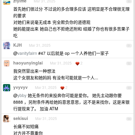
zfyime
Mar 31, 2025
50
首先她们很过分 不过说的多合理多应该 这明显是不合理很无理
的要求
对她们来说毫无成本 完全欺负你的道德观
她妈能提出来 她自己也不拒绝还附和 结婚了你也有很多苦果子
吃
KJH
Mar 31, 2025
51
@
vanityfairn
#47 以后就是 op 一个人养他们一家子
haoyunyinglai
Mar 31, 2025
2
52
我突然冒出来一种想法
这个女朋友和她妈妈 有没有可能就是一个人...
yvyvyv
Mar 31, 2025
2
53
@
ybby
她无条件的来投奔你可能是爱你。 她先主动跟你要
8888 ，另附条件再给她妈意思意思，这不是来找你，这是来银
行提现来了。 加油 ATM
sekisui
Mar 31, 2025
54
长痛不如短痛
对方并不尊重你