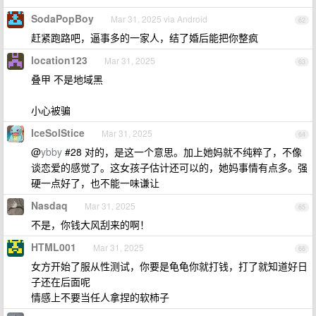
SodaPopBoy
Mar 31, 2025 via Android
62
赶紧跑路吧，逼事多的一家人，结了婚后能把你整疯
location123
Mar 31, 2025
63
叠甲 不是地域黑
小心被骗
IceSolStice
Mar 31, 2025
64
@
ybby
#28 对的，是这一个意思。加上她妈就不纯粹了，不像
谈恋爱的感觉了。这女孩子估计还可以的，她妈事情有点多。强
硬一点好了，也不能一味谦让
Nasdaq
Mar 31, 2025
65
不是，你钱大风刮来的啊！
HTML001
Mar 31, 2025
66
女方开始了服从性测试，你要是龟龟你就打钱，打了就知道好日
子还在后面呢
情感上不要当任人拿捏的软柿子