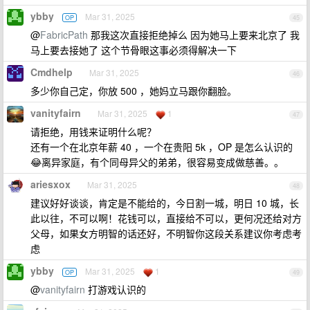
ybby
Mar 31, 2025
OP
45
@
FabricPath
那我这次直接拒绝掉么 因为她马上要来北京了 我
马上要去接她了 这个节骨眼这事必须得解决一下
Cmdhelp
Mar 31, 2025
46
多少你自己定，你放 500 ，她妈立马跟你翻脸。
vanityfairn
Mar 31, 2025
1
47
请拒绝，用钱来证明什么呢？
还有一个在北京年薪 40 ，一个在贵阳 5k ，OP 是怎么认识的
😂离异家庭，有个同母异父的弟弟，很容易变成做慈善。。
ariesxox
Mar 31, 2025
48
建议好好谈谈，肯定是不能给的，今日割一城，明日 10 城，长
此以往，不可以啊！花钱可以，直接给不可以，更何况还给对方
父母，如果女方明智的话还好，不明智你这段关系建议你考虑考
虑
ybby
Mar 31, 2025
1
OP
49
@
vanityfairn
打游戏认识的