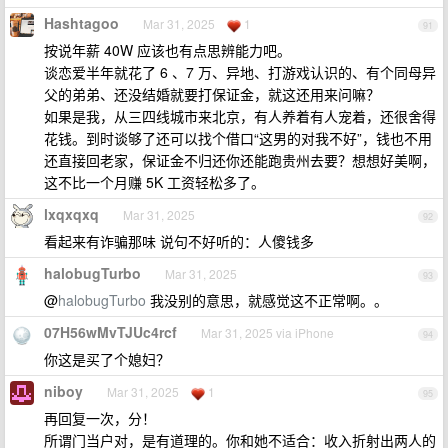
Hashtagoo
Mar 31, 2025
1
91
按说年薪 40W 应该也有点思辨能力吧。
谈恋爱半年就花了 6 、7 万、异地、打游戏认识的、有个同母异
父的弟弟、还没结婚就要打保证金，就这还用来问嘛？
如果是我，从三四线城市来北京，有人养着有人宠着，还很舍得
花钱。到时谈够了还可以找个借口“这男的对我不好”，钱也不用
还直接回老家，保证金不归还你还能跑贵州去要？想想好美啊，
这不比一个月赚 5K 工资轻松多了。
lxqxqxq
Mar 31, 2025
92
看起来有诈骗那味 说句不好听的：人傻钱多
halobugTurbo
Mar 31, 2025
93
@
halobugTurbo
我没别的意思，就感觉这不正常啊。。
07H56wMvTJUc4rcf
Mar 31, 2025 via iPhone
94
你这是买了个媳妇？
niboy
Mar 31, 2025
1
95
再回复一次，分！
所谓门当户对，是有道理的。你和她不适合：收入折射出两人的