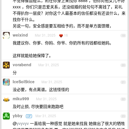
不觉得像血蛭么，附在你身上来找你 8888 ，怕你对他女儿不好
xxxx ，你们只是恋爱关系，还没结婚的就句句不离钱了，彩礼
不得扒你一层皮？对你这个人最基本的信任都没有还谈什么，来
找你干什么。
另说一句，安全感是要互相给予的，而不是单方面馈赠，
weixind
Mar 31, 2025
16
19
我建议你、你爹、你妈、你爷、你奶所有的钱都给她妈。
这样就能给她保障了。
vorabend
Mar 31, 2025
20
分
IceSolStice
Mar 31, 2025
21
没必要，有点离谱。这钱怪怪的
miku999
Mar 31, 2025
22
及时止损, 尽快要回来跑路吧
ybby
Mar 31, 2025
OP
23
@
yvyvyv
一直给我一种感觉 就是她来找我 她做出了很大的牺牲