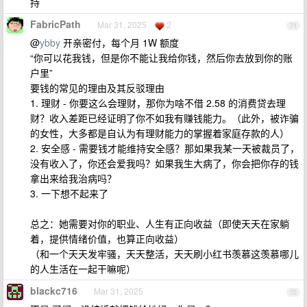
持
FabricPath
Mar 31, 2025
2
71
@
ybby
开亲密付，每个月 1W 额度
“你可以花我钱，但是你不能让我给你钱，然后你去放到你的账
户里”
要钱的常见的理由及其反驳理由
1. 理财 - 你要这么会理财，那你为啥不借 2.58 的消费贷去理
财？收入差距已经证明了你不如我有赚钱能力。（此外，被诈骗
的女性，大多都是自认为有理财能力的掌握着家庭存款的人）
2. 安全感 - 需要钱才能维持安全感？那如果我某一天被裁员了，
没有收入了，你还会爱我吗？如果我生大病了，你会把你存的钱
拿出来给我治病吗？
3. 一下想不起来了
总之：她需要对你的职业、人生有正向收益（即使天天在家躺
着，提供情绪价值，也算正向收益）
（和一个天天发牢骚，天天整活，天天刷小红书羡慕这羡慕哪儿
的人生活在一起干嘛呢）
blackc716
Mar 31, 2025
72