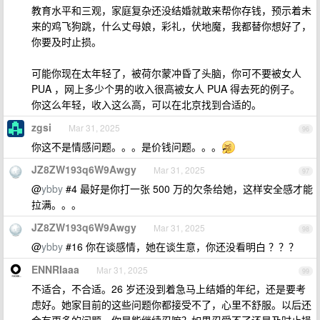
教育水平和三观，家庭复杂还没结婚就敢来帮你存钱，预示着未
来的鸡飞狗跳，什么丈母娘，彩礼，伏地魔，我都替你想好了，
你要及时止损。
可能你现在太年轻了，被荷尔蒙冲昏了头脑，你可不要被女人
PUA ，网上多少个男的收入很高被女人 PUA 得去死的例子。
你这么年轻，收入这么高，可以在北京找到合适的。
zgsi
Mar 31, 2025
96
你这不是情感问题。。。是价钱问题。。。
JZ8ZW193q6W9Awgy
Mar 31, 2025
97
@
ybby
#4 最好是你打一张 500 万的欠条给她，这样安全感才能
拉满。。。
JZ8ZW193q6W9Awgy
Mar 31, 2025
98
@
ybby
#16 你在谈感情，她在谈生意，你还没看明白 ？？？
ENNRIaaa
Mar 31, 2025
99
不适合，不合适。26 岁还没到着急马上结婚的年纪，还是要考
虑好。她家目前的这些问题你都接受不了，心里不舒服。以后还