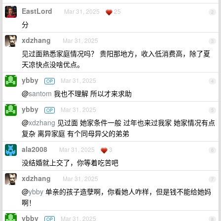
EastLord
Mar 31, 2025
25
2
分
xdzhang
Mar 31, 2025
3
见过面熟悉家庭情况吗？ 贵阳那地方，收入低消费高，除了夏
天凉快点没啥优点。
ybby
Mar 31, 2025
OP
4
@
santom
我也不理解 所以才来求助
ybby
Mar 31, 2025
OP
5
@
xdzhang
见过面 她家条件一般 过年也来过我家 她家情况有点
复杂 离异家庭 有个同母异父的弟弟
ala2008
Mar 31, 2025
3
6
没结婚就上交了，你等着吃苦吧
xdzhang
Mar 31, 2025
7
@
ybby
单亲的孩子造孽啊，你看她人咋样，但是钱不能给她妈
啊！
ybby
Mar 31, 2025
OP
8