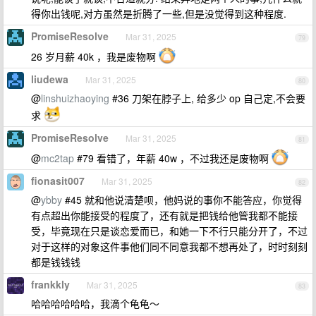
得你出钱呢,对方虽然是折腾了一些,但是没觉得到这种程度.
PromiseResolve
Mar 31, 2025
79
26 岁月薪 40k ，我是废物啊
liudewa
Mar 31, 2025
80
@
linshuizhaoying
#36 刀架在脖子上, 给多少 op 自己定,不会要
求
PromiseResolve
Mar 31, 2025
81
@
mc2tap
#79 看错了，年薪 40w ，不过我还是废物啊
fionasit007
Mar 31, 2025
82
@
ybby
#45 就和他说清楚呗，他妈说的事你不能答应，你觉得
有点超出你能接受的程度了，还有就是把钱给他管我都不能接
受，毕竟现在只是谈恋爱而已，和她一下不行只能分开了，不过
对于这样的对象这件事他们同不同意我都不想再处了，时时刻刻
都是钱钱钱
frankkly
Mar 31, 2025
83
哈哈哈哈哈哈，我滴个龟龟～