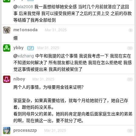
@
ala2008
我一直想给够她安全感 当时几个月前就答应了这回
事 后来我觉得 我可以接受我把来了之后的工资上交 之前的存款
等结婚了我再全部给到
me1onsoda
Mar 31, 2025
9
绷
ybby
Mar 31, 2025
OP
10
@
xdzhang
中午和我提的这个事情 我说我考虑一下 我现在实在
不知道如何解决了 所有朋友都让我拒绝 我现在怎么拒绝呢 我感
觉这事情被提出来 我真的就被架住了
niboy
Mar 31, 2025
11
两个人的事情，为啥要用金钱来证明？
家庭复杂，如果真需要给钱，就每个月给她就行了，她自己存
着，跟他妈妈没关系。
看到同母异父的弟弟，她妈妈肯定是向着后面家庭生出来的弟弟
的啊，现在搞这一出，要不就分了吧。
processzzp
Mar 31, 2025
12