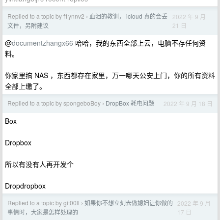
Replied to a topic by f1ynnv2
血泪的教训， icloud 真的会丢
2022 年 9 月
›
21 日
文件，另附建议
@
documentzhangx66
哈哈，我的东西全部上云，电脑不存任何资
料。
你家里搞 NAS ，东西都存在家里，万一哪天公安上门，你的所有资料
全部上缴了。
Replied to a topic by spongeboBoy
DropBox 耗电问题
2022 年 9 月 18 日
›
Box
Dropbox
所以有没有人再开发个
Dropdropbox
Replied to a topic by git00ll
如果你不想立刻去做媳妇让你做的
2022 年 9 月
›
17 日
事情时，大家是怎样处理的