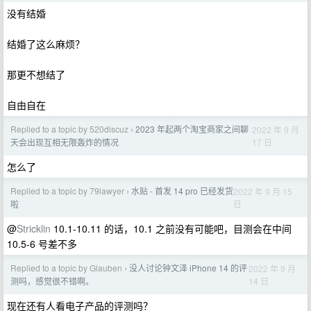
没有结婚
结婚了这么麻烦？
那更不想结了
自由自在
Replied to a topic by 520discuz
2023 年起两个淘宝商家之间聊
2022 年 9 月
›
17 日
天会出现互相无限轰炸的情况
怎么了
Replied to a topic by 79lawyer
水贴 - 首发 14 pro 已经发货
2022 年 9 月 15
›
日
啦
@
Stricklin
10.1-10.11 的话，10.1 之前没有可能吧，目测会在中间
10.5-6 号差不多
Replied to a topic by Glauben
没人讨论钟文泽 iPhone 14 的评
2022 年 9 月
›
14 日
测吗，感觉很不错啊。
现在还有人看电子产品的评测吗？