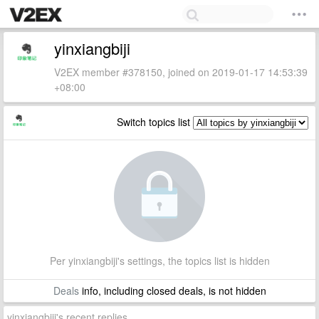
yinxiangbiji
V2EX member #378150, joined on 2019-01-17 14:53:39
+08:00
Switch topics list
Per yinxiangbiji's settings, the topics list is hidden
Deals
info, including closed deals, is not hidden
yinxiangbiji's recent replies