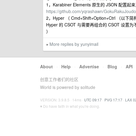
1，Karabiner Elements 原生的 JSON 
https://github.com/yqrashawn/GokuRakuJoudo
2，Hyper （ Cmd+Shift+Option+Ctrl （以
Hyper 的 CSOT 与需要再组合的 CSOT 设置为不同侧
）
More replies by yunyimail
»
About
·
Help
·
Advertise
·
Blog
·
API
创意工作者们的社区
World is powered by solitude
VERSION: 3.9.8.5 · 14ms ·
UTC 09:17
·
PVG 17:17
·
LAX 0
♥ Do have faith in what you're doing.