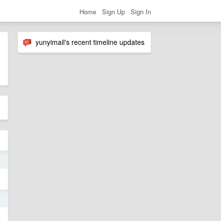
Home
Sign Up
Sign In
yunyimail's recent timeline updates
3
1