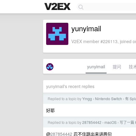
yunyimail
V2EX member #226113, joined on
yunyimail
提问
技
yunyimail's recent replies
Replied to a topic by
Ymgg
Nintendo Switch
有 S
›
›
好耶
Replied to a topic by
287854442
macOS
写了一篇 K
›
›
@
287854442
忍不住跳出来讲两句