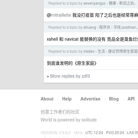
Replied to a topic by
sevenyangcc
健康
新冠之后，
›
›
@
mitraillette
我没打疫苗 阳了之后也是经常荨麻
Replied to a topic by
shuang
程序员
寻找 postman
›
›
xshell 和 navicat 能替换的没有 竞品全是臭鱼烂虾
Replied to a topic by
irisdev
生活
建议觉得原生家庭
›
›
到底谁发明的《原生家庭》
More replies by zdf3
»
About
·
Help
·
Advertise
·
Blog
·
API
创意工作者们的社区
World is powered by solitude
VERSION: 3.9.8.5 · 18ms ·
UTC 12:24
·
PVG 20:24
·
LAX 0