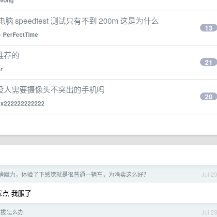
Wong
电脑 speedtest 测试只有不到 200m 这是为什么
13
by
PerFectTime
推荐的
21
er
没人需要摄像头不突出的手机吗
20
ex222222222222
到底有啥魔力，体验了下感觉就是很普通一辆车，为啥卖这么好？
Jul 2
点 我服了
被拔怎么办
Jul 2