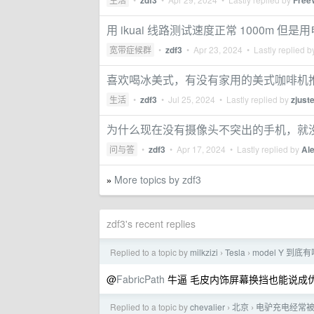
zdf3
Free
用 ikuai 线路测试速度正常 1000m 但是用
宽带症候群
•
zdf3
•
Apr 23, 2024
• Lastly replied 
喜欢喝冰美式，有没有家用的美式咖啡机
生活
•
zdf3
•
Jul 25, 2024
• Lastly replied by
zjust
为什么现在没有摄像头不突出的手机，就
问与答
•
zdf3
•
Apr 17, 2024
• Lastly replied by
Al
More topics by zdf3
»
zdf3's recent replies
Replied to a topic by
milkzizi
Tesla
model Y 
›
›
@
FabricPath
牛逼 毛皮内饰屏幕换挡也能说成优
Replied to a topic by
chevalier
北京
电驴充电经常
›
›