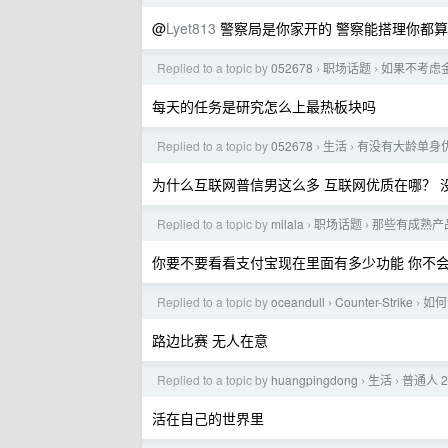
@
Lyet813
警察局是你家开的 警察能搭理你都
Replied to a topic by
052678
职场话题
如果不考虑
›
›
每天的任务是研究怎么上最热板块吗
Replied to a topic by
052678
生活
有没有大龄单身
›
›
为什么互联网普信男这么多 互联网优质在哪？
Replied to a topic by
milala
职场话题
那些有成熟产品
›
›
你要不要看看支付宝现在里面有多少功能 你不
Replied to a topic by
oceandull
Counter-Strike
如何评
›
›
路边比赛 无人在意
Replied to a topic by
huangpingdong
生活
普通人 
›
›
活在自己的世界里