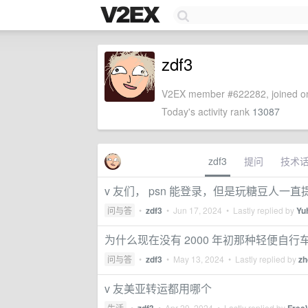
zdf3
V2EX member #622282, joined on
Today's activity rank
13087
zdf3
提问
技术
v 友们， psn 能登录，但是玩糖豆人
问与答
•
zdf3
•
Jun 17, 2024
• Lastly replied by
Yu
为什么现在没有 2000 年初那种轻便自行
问与答
•
zdf3
•
May 13, 2024
• Lastly replied by
zh
v 友美亚转运都用哪个
生活
•
•
Apr 29, 2024
• Lastly replied by