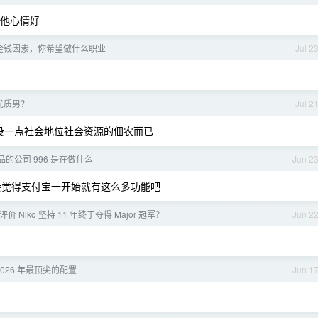
算他心情好
金钱因素，你希望做什么职业
Jul 2
优质男？
Jul 2
 没一点社会地位社会资源的佃农而已
的公司 996 是在做什么
Jun 2
会觉得支付宝一开始就有这么多功能吧
价 Niko 坚持 11 年终于夺得 Major 冠军？
Jun 2
2026 年最顶尖的配置
Jun 1