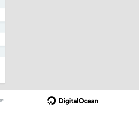
1
7
9
ge