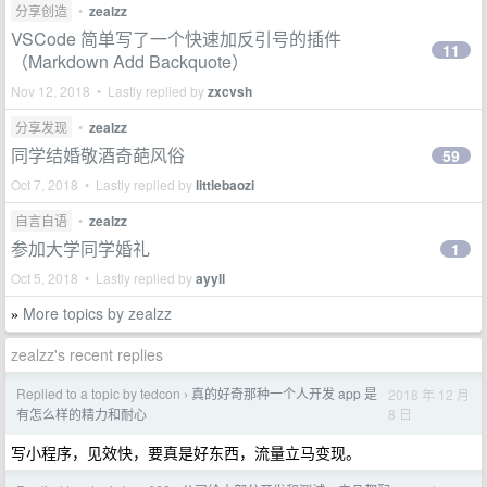
分享创造
•
zealzz
VSCode 简单写了一个快速加反引号的插件
11
（Markdown Add Backquote）
Nov 12, 2018 • Lastly replied by
zxcvsh
分享发现
•
zealzz
同学结婚敬酒奇葩风俗
59
Oct 7, 2018 • Lastly replied by
littlebaozi
自言自语
•
zealzz
参加大学同学婚礼
1
Oct 5, 2018 • Lastly replied by
ayyll
More topics by zealzz
»
zealzz's recent replies
Replied to a topic by tedcon
真的好奇那种一个人开发 app 是
2018 年 12 月
›
8 日
有怎么样的精力和耐心
写小程序，见效快，要真是好东西，流量立马变现。