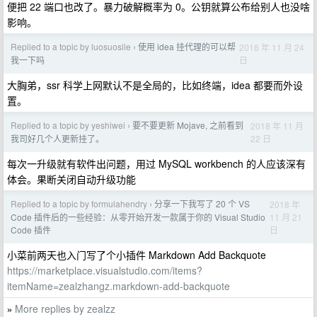
便把 22 端口也改了。暴力破解概率为 0。公钥就算公布给别人也没啥
影响。
Replied to a topic by luosuosile
使用 idea 挂代理的可以帮
2018 年 11 月 24
›
日
我一下吗
大胸弟，ssr 科学上网默认不是全局的，比如终端，idea 都要而外设
置。
Replied to a topic by yeshiwei
要不要更新 Mojave, 之前看到
2018 年 11 月
›
22 日
我司好几个人更新挂了。
每次一升级就有软件出问题，用过 MySQL workbench 的人应该深有
体会。果断关闭自动升级功能
Replied to a topic by formulahendry
分享一下我写了 20 个 VS
2018 年
›
11 月 21
Code 插件后的一些经验：从零开始开发一款属于你的 Visual Studio
日
Code 插件
小菜前两天也入门写了个小插件 Markdown Add Backquote
https://marketplace.visualstudio.com/items?
itemName=zealzhangz.markdown-add-backquote
More replies by zealzz
»