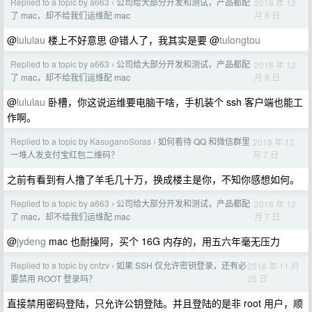
Replied to a topic by a663
公司给大部分开发和测试，产品都配
2018 年 12
›
月 8 日
了 mac，却不给我们运维配 mac
@
lululau
楼上不好意思 @错人了，我其实是要 @
tulongtou
Replied to a topic by a663
公司给大部分开发和测试，产品都配
2018 年 12
›
月 8 日
了 mac，却不给我们运维配 mac
@
lululau
卧槽，你这说运维要电脑干啥，手机装个 ssh 客户端也能工
作啊。
Replied to a topic by KasuganoSoras
如何看待 QQ 和微信群里
2018 年 12
›
月 7 日
一堆人发支付宝红包二维码？
之前有看到有人撸了羊毛几十万，换成楼主是你，不知你感想如何。
Replied to a topic by a663
公司给大部分开发和测试，产品都配
2018 年 12
›
月 7 日
了 mac，却不给我们运维配 mac
@
jydeng
mac 也耐操阿，买个 16G 内存的，用五六年毫无压力
Replied to a topic by cnfzv
如果 SSH 仅允许密钥登录，还有必
2018 年 11 月
›
25 日
要禁用 ROOT 登录吗？
直接禁用密码登陆，只允许公钥登陆。并且登陆的是非 root 用户，顺