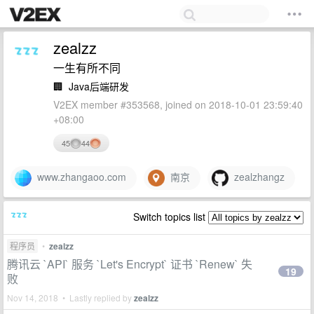
zealzz
一生有所不同
🏢
Java后端研发
V2EX member #353568, joined on 2018-10-01 23:59:40
+08:00
45
44
www.zhangaoo.com
南京
zealzhangz
Switch topics list
程序员
•
zealzz
腾讯云 `API` 服务 `Let's Encrypt` 证书 `Renew` 失
19
败
Nov 14, 2018 • Lastly replied by
zealzz