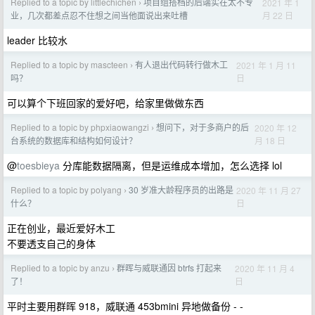
Replied to a topic by littlechichen
项目组搭档的后端实在太不专
2021 年 1
›
月 22 日
业，几次都差点忍不住想之间当他面说出来吐槽
leader 比较水
Replied to a topic by mascteen
有人退出代码转行做木工
2021 年 1 月 11
›
日
吗？
可以算个下班回家的爱好吧，给家里做做东西
Replied to a topic by phpxiaowangzi
想问下，对于多商户的后
2020 年 12
›
月 18 日
台系统的数据库和结构如何设计？
@
toesbieya
分库能数据隔离，但是运维成本增加，怎么选择 lol
Replied to a topic by polyang
30 岁准大龄程序员的出路是
2020 年 11 月 27
›
日
什么？
正在创业，最近爱好木工
不要透支自己的身体
Replied to a topic by anzu
群晖与威联通因 btrfs 打起来
2020 年 11 月 4
›
日
了！
平时主要用群晖 918，威联通 453bmini 异地做备份 - -