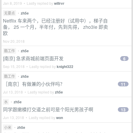
Jan 8, 2019 • Lastly replied by
willrvr
无要点
•
zh5e
Netflix 车来两个，已经注册好（试用中），梯子自
备， 25 一个月，半年付，先到先得， zho3ie 即卖
欧
Nov 20, 2018
酷工作
•
zh5e
[南京] 急求商城前端页面开发
6
Sep 15, 2018 • Lastly replied by
knight322
酷工作
•
zh5e
［南京］有做兼的小伙伴吗？
11
Jul 13, 2018 • Lastly replied by
zh5e
水
•
zh5e
同学跟嫩模打交道之前可是个阳光男孩子啊
13
Jun 13, 2018 • Lastly replied by
won
小米
•
zh5e