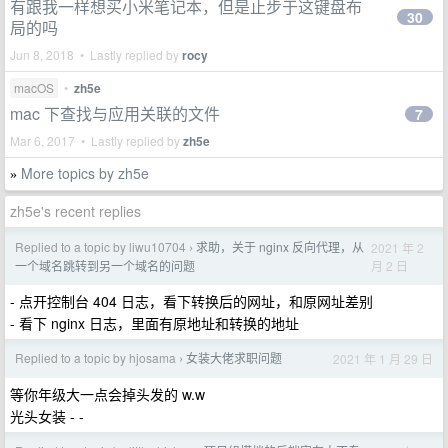
有跟我一样想买小米笔记本，但是止步于这键盘布
30
局的吗
Jun 8, 2018 • Lastly replied by
rocy
macOS
•
zh5e
mac 下查找与应用关联的文件
7
Mar 6, 2017 • Lastly replied by
zh5e
More topics by zh5e
»
zh5e's recent replies
Replied to a topic by liwu10704
求助，关于 nginx 反向代理，从
2021 年 2
›
月 2 日
一个域名跳转到另一个域名的问题
- 点开控制台 404 日志，看下转换后的网址，和原网址差别
- 看下 nginx 日志，里面有原地址和转换的地址
Replied to a topic by hjosama
女装大佬求职问题
2021 年 1 月 29 日
›
等你年级大一点会掉头发的 w.w
光头女装 - -