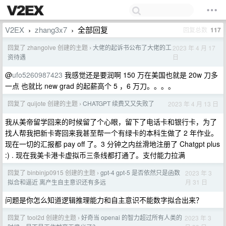
V2EX
zhang3x7
全部回复
回复总数
117
›
›
回复了 zhangolve 创建的主题
大佬的起诉书公布了大佬的工
2023 年 4 月 17
›
日
资待遇
@
ufo5260987423
我感觉还是要润啊 150 万在美国也就是 20w 刀多
一点 也就比 new grad 的起薪高个 5 ，6 万刀。。。。
回复了 quijote 创建的主题
CHATGPT 续费又又失败了
2023 年 4 月 13 日
›
我从美帝留学回来的时候留了个心眼，留下了电话卡和银行卡，为了
找人帮我把新卡寄回来我甚至帮一个有绿卡的本科生做了 2 年作业。
现在一切的汇报都 pay off 了。3 分钟之内丝滑地注册了 Chatgpt plus
:) . 现在我美卡港卡虚拟币三条线都打通了。支付能力拉满
回复了 binbinjp0915 创建的主题
gpt-4 gpt-5 是否依然只是函数
2023 年 3
›
月 31 日
拟合和逼近 离产生自主意识还有多远
问题是你怎么知道逻辑推理能力和自主意识不能数字拟合出来？
回复了 tool2d 创建的主题
好奇当 openai 的智力超过所有人类的
2023 年 3
›