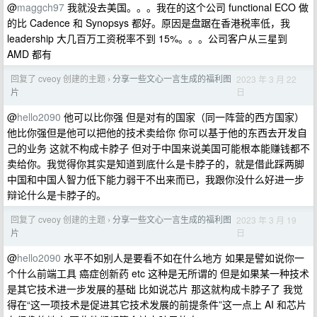
@
maggch97
我就没去美国。。。我在的这个公司 functional ECO 做
的比 Cadence 和 Synopsys 都好。原因是盘踞在香港税率低，我
leadership 大几百万工资税率不到 15%。。。公司客户从三星到
AMD 都有
回复了 cveoy 创建的主题
分享一些文心一言生成的福利图
2023 年 3 月 22
›
日
片
@
hello2090
他可以比你强 但是对有的国家（同一阵营的西方国家）
他比你强但是他可以把他的技术卖给你 你可以基于他的东西去开发自
己的业务 这就不构成卡脖子 但对于中国来说美国可能根本能赚钱都不
卖给你。我觉得你其实是知道到底什么是卡脖子的，就是借此踩两脚
中国和中国人智力低下能力弱干不出来而已，我跟你没什么好进一步
辩论什么是卡脖子的。
回复了 cveoy 创建的主题
分享一些文心一言生成的福利图
2023 年 3 月 19
›
日
片
@
hello2090
水平不如别人是要看不如在什么地方 如果是譬如说你一
个什么前端工具 癌症创新药 etc 这种是无所谓的 但是如果某一种技术
是其它技术进一步发展的基础 比如说芯片 那这就构成卡脖子了 我觉
得在“这一项技术是促进其它技术发展的前提条件”这一点上 AI 和芯片