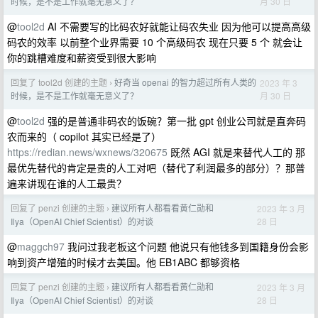
月 30 日
时候，是不是工作就毫无意义了？
@
tool2d
AI 不需要写的比码农好就能让码农失业 因为他可以提高高级
码农的效率 以前整个业界需要 10 个高级码农 现在只要 5 个 就会让
你的跳槽难度和薪资受到很大影响
回复了 tool2d 创建的主题
好奇当 openai 的智力超过所有人类的
2023 年 3
›
月 30 日
时候，是不是工作就毫无意义了？
@
tool2d
强的是普通非码农的饭碗？第一批 gpt 创业公司就是直奔码
农而来的（ copilot 其实已经是了）
https://redian.news/wxnews/320675
既然 AGI 就是来替代人工的 那
最优先替代的肯定是贵的人工对吧（替代了利润最多的部分）？那普
遍来讲现在谁的人工最贵？
回复了 penzi 创建的主题
建议所有人都看看黄仁勋和
2023 年 3 月
›
28 日
Ilya（OpenAI Chief Scientist）的对谈
@
maggch97
我问过我老板这个问题 他说只有他钱多到国籍身份会影
响到资产增殖的时候才去美国。他 EB1ABC 都够资格
回复了 penzi 创建的主题
建议所有人都看看黄仁勋和
2023 年 3 月
›
28 日
Ilya（OpenAI Chief Scientist）的对谈