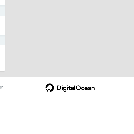
9
9
ge