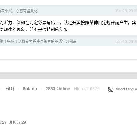
两次小奖，心态有些变化
Mar 28, 201
判断力，例如在判定彩票号码上，认定开奖按照某种固定规律而产生。实
同规律的现象，并不是很特别的结果。
，我终于完成了这份专为程序员编写的英语学习指南
Jan 10, 201
·
FAQ
·
Solana
·
2883 Online
Highest 6679
·
Select Langua
6:29
·
JFK 09:29