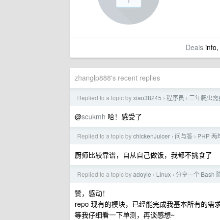
Deals
info,
zhanglp888's recent replies
Replied to a topic by
xiao38245
程序员
三年爬虫需
›
›
@
scukmh
哈！感受了
Replied to a topic by
chickenJuicer
问与答
PHP 两
›
›
厨师比较靠谱，自从自己做饭，我都不挑食了
Replied to a topic by
adoyle
Linux
分享一个 Bash 
›
›
赞，感动！
repo 现有的模块，已经能完成我基本所有的需
等我仔细看一下单测，再谈感想~