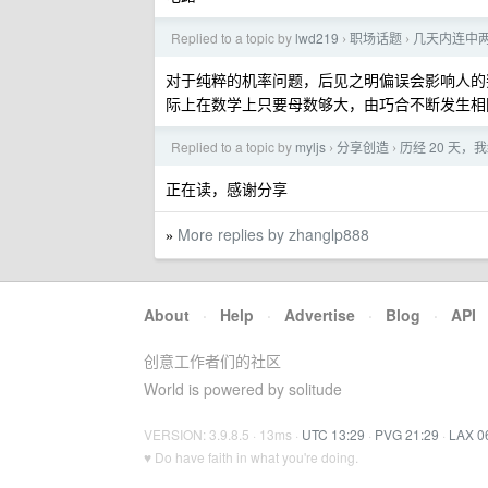
Replied to a topic by
lwd219
职场话题
几天内连中
›
›
对于纯粹的机率问题，后见之明偏误会影响人的
际上在数学上只要母数够大，由巧合不断发生相
Replied to a topic by
myljs
分享创造
历经 20 天
›
›
正在读，感谢分享
More replies by zhanglp888
»
About
·
Help
·
Advertise
·
Blog
·
API
创意工作者们的社区
World is powered by solitude
VERSION: 3.9.8.5 · 13ms ·
UTC 13:29
·
PVG 21:29
·
LAX 0
♥ Do have faith in what you're doing.