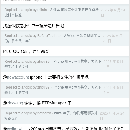
Replied to a topic by milala
为什么我感觉小红书的推荐算法
2025 年 6 月 24
›
日
比抖音精准
我怎么感觉小红书一搜全是广告呢
Replied to a topic by BeforeTooLate
大家 qq 音乐会员哪里买
2025 年 5 月
›
20 日
的，多少钱一年？
Plus+QQ 158 ，每年都买
Replied to a topic by zhouS9
iPhone 用 vlc wifi 共享，怎么下
2025 年 5 月
›
9 日
载手机上的文件
@
newaccount
iphone 上需要把文件放在哪里呢
Replied to a topic by zhouS9
iPhone 用 vlc wifi 共享，怎么下
2025 年 5 月
›
8 日
载手机上的文件
@
zhywang
谢谢，换 FTPManager 了
Replied to a topic by nathanw
2025 年了，你们都用哪款外
2025 年 4 月 24
›
日
接键盘？
@
weilanwl
同 z200pro 用着不错，星云款，后期不是 ttc 轴体了不知