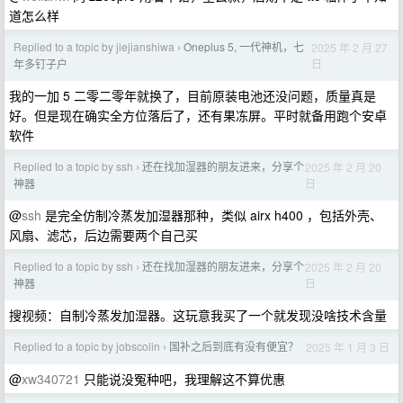
道怎么样
Replied to a topic by jiejianshiwa
Oneplus 5, 一代神机，七
2025 年 2 月 27
›
日
年多钉子户
我的一加 5 二零二零年就换了，目前原装电池还没问题，质量真是
好。但是现在确实全方位落后了，还有果冻屏。平时就备用跑个安卓
软件
Replied to a topic by ssh
还在找加湿器的朋友进来，分享个
2025 年 2 月 20
›
日
神器
@
ssh
是完全仿制冷蒸发加湿器那种，类似 airx h400 ，包括外壳、
风扇、滤芯，后边需要两个自己买
Replied to a topic by ssh
还在找加湿器的朋友进来，分享个
2025 年 2 月 20
›
日
神器
搜视频：自制冷蒸发加湿器。这玩意我买了一个就发现没啥技术含量
Replied to a topic by jobscolin
国补之后到底有没有便宜？
2025 年 1 月 3 日
›
@
xw340721
只能说没冤种吧，我理解这不算优惠