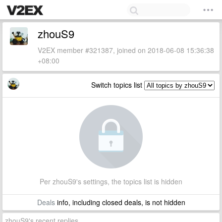
zhouS9
V2EX member #321387, joined on 2018-06-08 15:36:38
+08:00
Switch topics list
Per zhouS9's settings, the topics list is hidden
Deals
info, including closed deals, is not hidden
zhouS9's recent replies