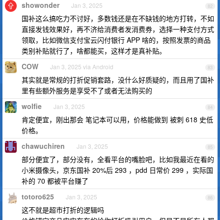
showonder
Jan 3, 2025
82
国补这么搞吃力不讨好，多数钱还是在不缺钱的地方打转，不如
直接发钱效果好，再不济给消费者发消费券，选择一种支付方式
领取，比如微信支付宝云闪付银行 APP 啥的，按照发票的商品
类别补贴就行了，啥都能买，这样才是真补贴。
COW
Jan 3, 2025 via Android
83
其实就是常规的打折促销套路，没什么好质疑的，而且用了国补
里有些额外服务是享受不了或者无法购买的
wolfie
Jan 3, 2025
84
肯定便宜，刚出那会 笔记本可以用，价格能做到 被刺 618 史低
价格。
chawuchiren
Jan 3, 2025
85
部分便宜了，部分没有，全看平台的嘴脸吧，比如我最近在看的
小米摄像头，京东国补 20%后 293 ，pdd 日常价 299 ，实际国
补的 70 都被平台赚了
totoro625
Jan 3, 2025
86
这不就是超市打折的逻辑吗