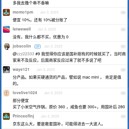
多我去撸个串不香嘛
momo1pm
Jan 3, 2025
49
便宜 10%，还有 10%被分账了
letwewell
Jan 3, 2025
50
没有，我什么都不买，优惠为 0
jobscolin
Jan 3, 2025
OP
51
@
zzz22333
#9 我觉得你应该是国补刚有的时候就买了，当时商
家来不及反应，后面商家反应过来了就不多说了吧
waye121
Jan 3, 2025
52
分产品。如果买硬通货的产品，譬如说 mac mini ， 肯定是值
的。
lovelive1024
Jan 3, 2025
53
部分便宜
买了小米空气炸锅，原价 360 ，咸鱼也要 300+，用国补后 280
PrinceofInj
Jan 3, 2025
54
京东这么大，要是敢套国补，可能得进去一大波人。