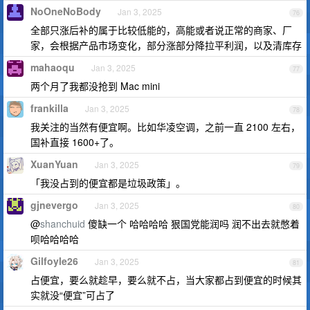
NoOneNoBody
Jan 3, 2025
76
全部只涨后补的属于比较低能的，高能或者说正常的商家、厂
家，会根据产品市场变化，部分涨部分降拉平利润，以及清库存
mahaoqu
Jan 3, 2025
77
两个月了我都没抢到 Mac mini
frankilla
Jan 3, 2025
78
我关注的当然有便宜啊。比如华凌空调，之前一直 2100 左右，
国补直接 1600+了。
XuanYuan
Jan 3, 2025
79
「我没占到的便宜都是垃圾政策」。
gjnevergo
Jan 3, 2025
80
@
shanchuid
傻缺一个 哈哈哈哈 狠国党能润吗 润不出去就憋着
呗哈哈哈哈
Gilfoyle26
Jan 3, 2025
81
占便宜，要么就趁早，要么就不占，当大家都占到便宜的时候其
实就没“便宜”可占了