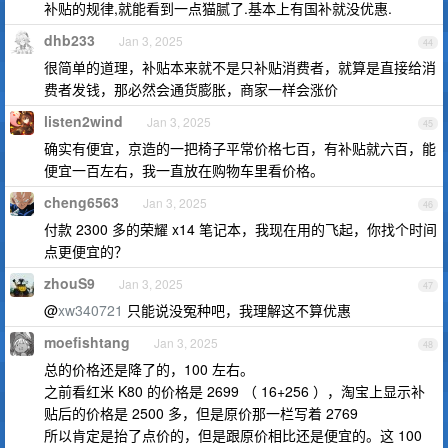
补贴的规律,就能看到一点猫腻了.基本上有国补就没优惠.
dhb233
Jan 3, 2025
44
很简单的道理，补贴本来就不是只补贴消费者，就算是直接给消
费者发钱，那必然会通货膨胀，商家一样会涨价
listen2wind
Jan 3, 2025
45
确实有便宜，京造的一把椅子平常价格七百，有补贴就六百，能
便宜一百左右，我一直放在购物车里看价格。
cheng6563
Jan 3, 2025
46
付款 2300 多的荣耀 x14 笔记本，我现在用的飞起，你找个时间
点更便宜的？
zhouS9
Jan 3, 2025
47
@
xw340721
只能说没冤种吧，我理解这不算优惠
moefishtang
Jan 3, 2025
48
总的价格还是降了的，100 左右。
之前看红米 K80 的价格是 2699 （ 16+256 ），淘宝上显示补
贴后的价格是 2500 多，但是原价那一栏写着 2769
所以肯定是抬了点价的，但是跟原价相比还是便宜的。这 100