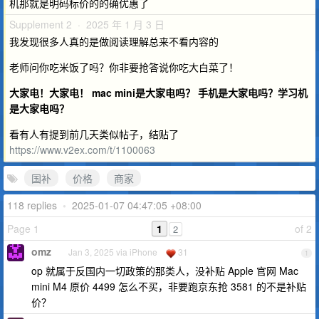
机那就是明码标价的的确优惠了
Supplement 2 · 2025 年 1 月 3 日
我发现很多人真的是做阅读理解总来不看内容的
老师问你吃米饭了吗？你非要抢答说你吃大白菜了！
大家电！大家电！ mac mini是大家电吗？ 手机是大家电吗？学习机
是大家电吗？
看有人有提到前几天类似帖子，结贴了
https://www.v2ex.com/t/1100063
国补
价格
商家
118 replies
•
2025-01-07 04:47:05 +08:00
Page 1
1
of 2
2
omz
Jan 3, 2025 via iPhone
31
1
op 就属于反国内一切政策的那类人，没补贴 Apple 官网 Mac
mini M4 原价 4499 怎么不买，非要跑京东抢 3581 的不是补贴
价？