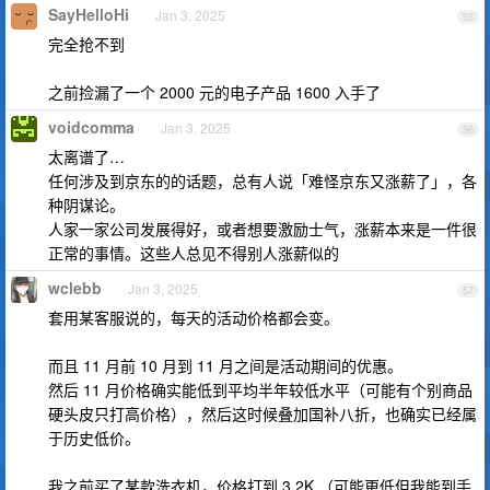
SayHelloHi
Jan 3, 2025
55
完全抢不到
之前捡漏了一个 2000 元的电子产品 1600 入手了
voidcomma
Jan 3, 2025
56
太离谱了…
任何涉及到京东的的话题，总有人说「难怪京东又涨薪了」，各
种阴谋论。
人家一家公司发展得好，或者想要激励士气，涨薪本来是一件很
正常的事情。这些人总见不得别人涨薪似的
wclebb
Jan 3, 2025
57
套用某客服说的，每天的活动价格都会变。
而且 11 月前 10 月到 11 月之间是活动期间的优惠。
然后 11 月价格确实能低到平均半年较低水平（可能有个别商品
硬头皮只打高价格），然后这时候叠加国补八折，也确实已经属
于历史低价。
我之前买了某款洗衣机，价格打到 3.2K （可能更低但我能到手