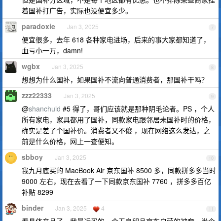
着国补打广告，实际也没便宜多少。
paradoxie
Jan 3, 2025
7
便宜很多，去年 618 各种家电进场，后来的事大家都知道了，
血亏小一万，damn!
wgbx
Jan 3, 2025
8
想想为什么国补，如果国补不流向普通消费者，那国补干吗？
zzz22333
Jan 3, 2025
9
@
shanchuid
#5 得了，哥们应该就是那种阴毛论者。PS ，个人
所有家电，家具都用了国补，同款家电跟邻居未国补时的价格，
确实是差了个国补价。消费者又不傻 ，现在网络这么发达，之
前是什么价格，网上一查便知。
sbboy
Jan 3, 2025
10
我九月底买的 MacBook Air 京东国补 8500 多，同款拼多多当时
9000 左右，现在去看了一下同款京东国补 7760 ，拼多多百亿
补贴 8299
binder
Jan 3, 2025
4
11