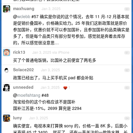
maxhuang
Jan 3, 2025
60
@
wclebb
#57 确实是你说的这个情况，去年 11 月-12 月基本就
是促销价叠国补，价格确实给力。25 年我们这新政策就是原价
参加国补，优惠价就不可以参加国补，且参加国补的品类确实是
多了，但是每个品类只有部分型号参加，感觉就是奔着去库存
的，所以感觉很没意思…
rick13
Jan 3, 2025 via iPhone
61
买了个普通电饭锅，比国补之前便宜了两毛多
Solace202
Jan 3, 2025
62
政策已经出了，马上买手机买 pad 都会补贴
unneeded
Jan 3, 2025
1
63
@
moefishtang
#48
淘宝给你的这个价格应该不是国补
国补江苏是-15%，2699 算完是 2294
luny
Jan 3, 2025
64
确实便宜，电视本来打算换 sony 的，价格一直 8K 多，后面小
米直接 65 寸 3400 ，就买了，还有一直关注的一款热水器，长