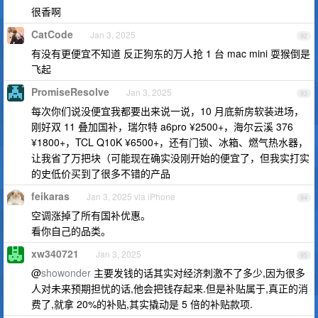
很香啊
CatCode
Jan 3, 2025
92
有没有更便宜不知道 反正狗东的万人抢 1 台 mac mini 耍猴倒是
飞起
PromiseResolve
Jan 3, 2025
93
每次你们说没便宜我都要出来说一说，10 月底新房软装进场，
刚好双 11 叠加国补，瑞尔特 a6pro ¥2500+，海尔云溪 376
¥1800+，TCL Q10K ¥6500+，还有门锁、冰箱、燃气热水器，
让我省了万把块（可能现在确实没刚开始的便宜了，但我实打实
的史低价买到了很多不错的产品
feikaras
Jan 3, 2025 via iPhone
94
空调涨掉了所有国补优惠。
看你自己的品类。
xw340721
Jan 3, 2025
95
@
showonder
主要发钱的话其实对经济刺激不了多少,因为很多
人对未来预期担忧的话,他会把钱存起来.但是补贴属于,真正的消
费了,就拿 20%的补贴,其实撬动是 5 倍的补贴款项.