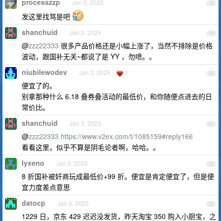
processzzp
Jan 3, 2025
18
发这里找骂是吧
shanchuid
Jan 3, 2025
19
@
zzz22333
很多产品价格还是小幅上涨了，当然不排除是价格
波动，跟国补无关~都说了是 YY ，勿喷。。
niubilewodev
Jan 3, 2025
1
20
便宜了的。
别拿那种什么 6.18 叠券叠活动的最低价，和你随便点进去的日
常价比。
shanchuid
Jan 3, 2025
21
@
zzz22333
https://www.v2ex.com/t/1085159#reply166
看看这里，似乎不算是阴毛论者啊，哈哈。。
lyxeno
Jan 3, 2025
22
8 折国补被奸商玩成最低价+99 折。便宜是肯定便宜了，但是便
宜力度差点意思
datocp
Jan 3, 2025
23
1229 日，京东 429 迟迟没发货，昨天淘宝 350 购入小厨宝，之