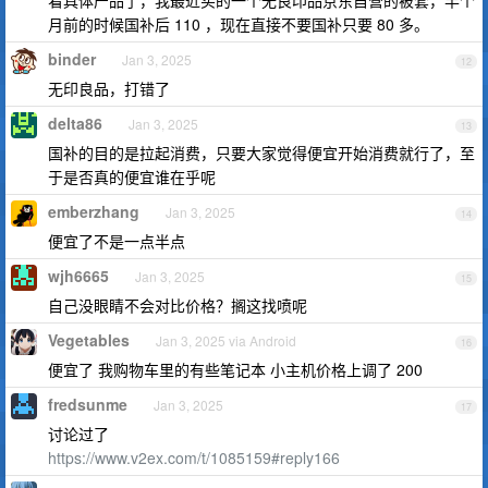
看具体产品了，我最近买的一个无良印品京东自营的被套，半个
月前的时候国补后 110 ，现在直接不要国补只要 80 多。
binder
Jan 3, 2025
12
无印良品，打错了
delta86
Jan 3, 2025
13
国补的目的是拉起消费，只要大家觉得便宜开始消费就行了，至
于是否真的便宜谁在乎呢
emberzhang
Jan 3, 2025
14
便宜了不是一点半点
wjh6665
Jan 3, 2025
15
自己没眼睛不会对比价格？搁这找喷呢
Vegetables
Jan 3, 2025 via Android
16
便宜了 我购物车里的有些笔记本 小主机价格上调了 200
fredsunme
Jan 3, 2025
17
讨论过了
https://www.v2ex.com/t/1085159#reply166