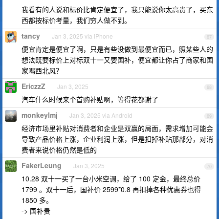
我看有的人说和标价比肯定便宜了，我只能说你太高贵了，买东
西都按标价考量，我们穷人做不到。
tancy
Jan 3, 2025 via iPhone
67
便宜肯定是便宜了啊，只是有些没做到最便宜而已，照某些人的
想法既要标价上对标双十一又要国补，便宜都让你占了商家和国
家喝西北风？
EriczzZ
Jan 3, 2025
68
汽车什么时候来个首购补贴啊，等得花都谢了
monkeylmj
Jan 3, 2025 via Android
69
经济市场里补贴对消费者和企业是双赢的局面，需求增加可能会
导致产品价格上涨，企业利润上涨，但是扣掉补贴那部分，对消
费者来说价格仍然是低的
FakerLeung
Jan 3, 2025
70
10.28 双十一买了一台小米空调，给了 100 定金，最终总价
1799 。双十一后，国补价 2599*0.8 再扣掉各种优惠券也得
1850 多。
-> 国补贵