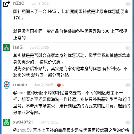
rrZ2C
Jan 3, 2025
40
国补期间入了一台 NAS ，比价期间国补就是比原来优惠能便宜
170 。
就算没有国补同一款产品价格叠加各种优惠浮动 500 上下都挺
正常的....
IanG
Jan 3, 2025
41
其实就是是否融合商家本身的优惠活动，像苹果系和其他新款本
身优惠少的， 按原价优惠 。
说先涨价后补贴的，其实是商家对他本身的优惠 有控制权。不
愁卖的就 就涨回一部分再补贴
ixcode
Jan 3, 2025
6
42
@
omz
这种分配不均的补贴当然要骂，不同的地区政策不一
样，想买甚至还要像海淘一样转运，补贴只补贴基础型号和老旧
型号，不考虑市场需求，用计划经济的方式来铺贴消费，起到的
效果非常有限。
xw340721
Jan 3, 2025
43
@
zhouS9
基本上国补的商品很少是先优惠再按优惠之后的价格