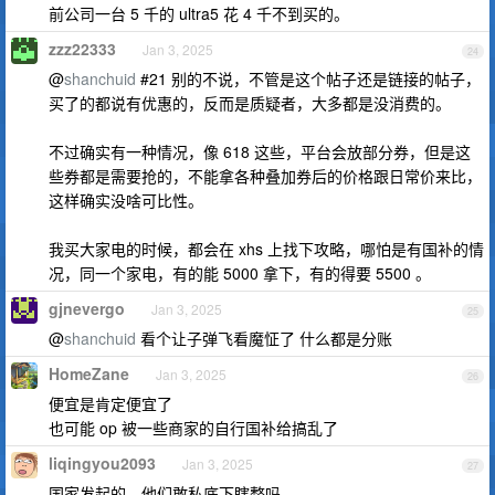
前公司一台 5 千的 ultra5 花 4 千不到买的。
zzz22333
Jan 3, 2025
24
@
shanchuid
#21 别的不说，不管是这个帖子还是链接的帖子，
买了的都说有优惠的，反而是质疑者，大多都是没消费的。
不过确实有一种情况，像 618 这些，平台会放部分券，但是这
些券都是需要抢的，不能拿各种叠加券后的价格跟日常价来比，
这样确实没啥可比性。
我买大家电的时候，都会在 xhs 上找下攻略，哪怕是有国补的情
况，同一个家电，有的能 5000 拿下，有的得要 5500 。
gjnevergo
Jan 3, 2025
25
@
shanchuid
看个让子弹飞看魔怔了 什么都是分账
HomeZane
Jan 3, 2025
26
便宜是肯定便宜了
也可能 op 被一些商家的自行国补给搞乱了
liqingyou2093
Jan 3, 2025
27
国家发起的，他们敢私底下瞎整吗