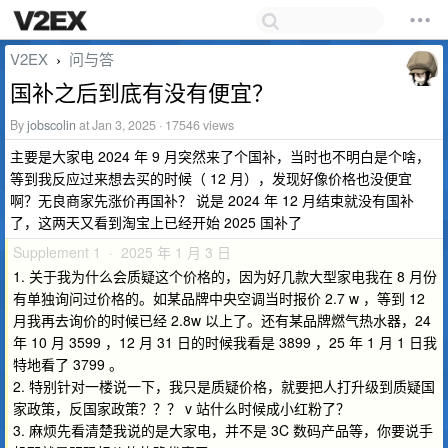
V2EX
问与答
›
国补之后到底有没有便宜？
By
jobscolin
at Jan 3, 2025 · 17546 views
主要是大家电 2024 年 9 月突然来了个国补，当时也不明白是个啥，
等到我反应过来想去买的时候（ 12 月），发现好像价格也没便宜
啊？无良商家先涨价再国补？ 说是 2024 年 12 月结束就没有国补
了，这两天又看到淘宝上已经开始 2025 国补了
Supplement 1 · 2025 年 1 月 3 日
1. 关于我为什么会质疑这个价格的，因为好几款大型家电我在 8 月份
有单独询问过价格的。如某品牌中央空调当时报价 2.7 w ，等到 12
月我再去询价的时候已经 2.8w 以上了。还有某品牌燃气热水器，24
年 10 月 3599 ，12 月 31 日的时候我看是 3899 ，25 年 1 月 1 日我
特地看了 3799 。
2. 特别针对一楼说一下，我只是质疑价格，就要把人打升级到质疑国
家政策，反国家政策？？？ v 站什么时候成小红粉了？
3. 麻烦先看清楚我说的是大家电，并不是 3C 数码产品等，你要说手