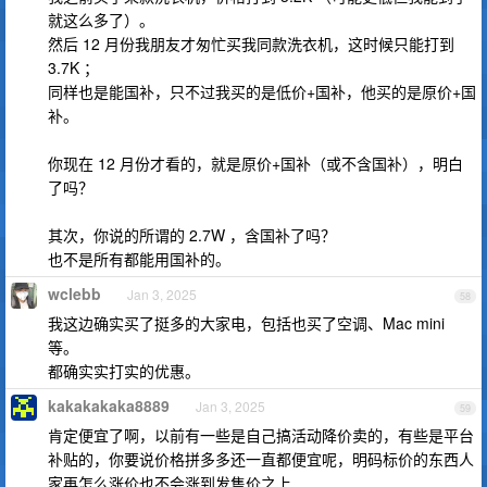
就这么多了）。
然后 12 月份我朋友才匆忙买我同款洗衣机，这时候只能打到
3.7K ；
同样也是能国补，只不过我买的是低价+国补，他买的是原价+国
补。
你现在 12 月份才看的，就是原价+国补（或不含国补），明白
了吗？
其次，你说的所谓的 2.7W ，含国补了吗？
也不是所有都能用国补的。
wclebb
Jan 3, 2025
58
我这边确实买了挺多的大家电，包括也买了空调、Mac mini
等。
都确实实打实的优惠。
kakakakaka8889
Jan 3, 2025
59
肯定便宜了啊，以前有一些是自己搞活动降价卖的，有些是平台
补贴的，你要说价格拼多多还一直都便宜呢，明码标价的东西人
家再怎么涨价也不会涨到发售价之上