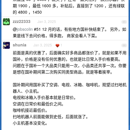
期 1900 ，最低 1600 多，补贴后，直接到了 1200 ，还有绿联
的 4800 ，1450
zzz22333
Jan 3, 2025
65
@
jobscolin
#51 12 月的话，有些地方国补快结束了。 另外，如
果是线下去问价格，得多跑， 商家会看人下菜。
shunia
Jan 3, 2025
1
66
前面是真的优惠了，后面确实好多商品都涨价了，就是如果不用
国补，价格是没有任何优惠的，也就是比日常入手价格要高。
问题在于国补一个大品类只能用一次，小品类还共享一次。你要
是想在国补期间第二次购买同类型商品，就是等着挨宰。
国补期间用国补买了空调、电视、冰箱、咖啡机，观望过扫地机
器人、小主机。
电视和冰箱入手价基本就是日常价。
空调在日常价和最低价之间。
咖啡机接近最低价。
扫地机器人前面能做到史低，后面就涨了。
小主机基本没变化。