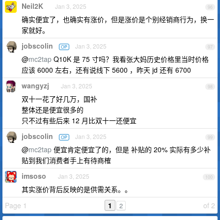
Neil2K
Jan 3, 2025
96
确实便宜了，也确实有涨价，但是涨价是个别经销商行为，换一
家就好。
jobscolin
Jan 3, 2025
OP
97
@
mc2tap
Q10K 是 75 寸吗？我看张大妈历史价格里当时价格
应该 6000 左右，还有说线下 5600 ，昨天 jd 还有 6700
wangyzj
Jan 3, 2025
98
双十一花了好几万，国补
整体还是便宜很多的
只不过有些后来 12 月比双十一还便宜
jobscolin
Jan 3, 2025
OP
99
@
mc2tap
便宜肯定便宜了的，但是 补贴的 20% 实际有多少补
贴到我们消费者手上有待商榷
imsoso
Jan 3, 2025
100
其实涨价背后反映的是供需关系。。
Page 1
1
of 2
2