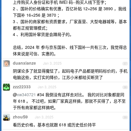
上传购买人身份证和手机 IMEI 码--购买人线下签字；
2 、国补的价格确实有优惠，百亿补贴 12+256 是 3890 ，我线
下国补 16+256 是 3870 ；
3 、国补的商家都有资质要求，厂家直营、大型电器城等，基本
都有正规管理模式；
4 、利用国补窜货是会蹲局子的。
总结，2024 年 参与京东国补、线下国补一共有三次，我觉得总
体来说是可信、实惠的。
duanxianze
Jan 3, 2025
37
阴谋论多了就显得魔怔了，起码电子产品都是明码标价的，手机
电脑这些，实打实的降价，江苏小米都给买断货了
zzz22333
Jan 3, 2025
38
@
xw340721
#34 我倒没有这样去对比。 我的对比对象都是同
年 618 。 不过吧，如果厂家真这样搞，那就不买得了，总不至
于所有商家都这样搞吧。
zhouS9
Jan 3, 2025
39
看历史价格，基本也就跟 618 或历史低价持平