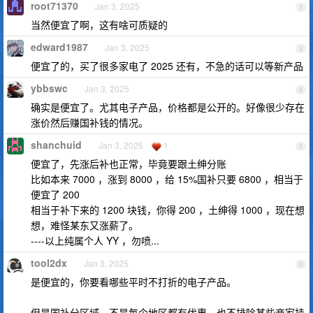
root71370
Jan 3, 2025
2
当然便宜了啊，这有啥可质疑的
edward1987
Jan 3, 2025
3
便宜了的，买了很多家电了 2025 还有，不急的话可以等新产品
ybbswc
Jan 3, 2025
4
确实是便宜了。尤其电子产品，价格都是公开的。好像很少存在
涨价然后赚国补钱的情况。
shanchuid
Jan 3, 2025
1
5
便宜了，先涨后补也正常，毕竟要跟土绅分账
比如本来 7000 ，涨到 8000 ，给 15%国补只要 6800 ，相当于
便宜了 200
相当于补下来的 1200 块钱，你得 200 ，土绅得 1000 ，现在想
想，难怪某东又涨薪了。
----以上纯属个人 YY ，勿喷...
tool2dx
Jan 3, 2025
6
是便宜的，你要看哪些平时不打折的电子产品。
但是国补分区域，不是每个地区都有优惠。也不排除某些商家挂