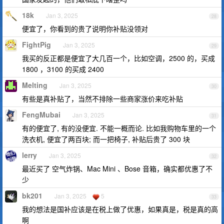
18k
Jan 3, 2025
28
便宜了，你看到的贵了说明你补贴没领对
FightPig
Jan 3, 2025
29
我买的反正都是便宜了大几百一个，比如空调，2500 的，买成
1800 ，3100 的买成 2400
Melting
Jan 3, 2025
30
有些是真补贴了，当然不排除一些商家涨价来吃补贴
FengMubai
Jan 3, 2025
31
有的便宜了, 有的没便宜. 不能一概而论. 比如我购物车里的一个
洗衣机, 便宜了两百块; 而一把椅子, 补贴后贵了 300 块
lerry
Jan 3, 2025
32
最近买了 空气炸锅、Mac Mini 、Bose 音箱，确实都优惠了不
少
bk201
Jan 3, 2025
5
33
我的想法是国补应该是在税上做了优惠，如果真是，税是真的高
啊