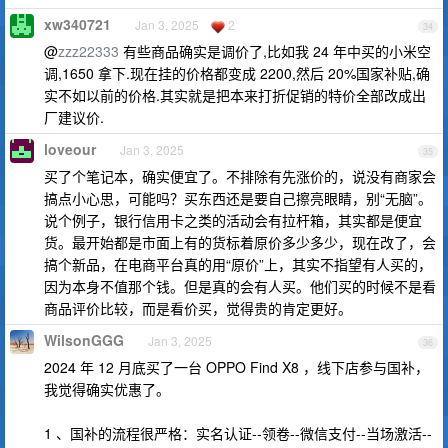
xw340721
Jan 3, 2025
2
34
@
zzz22333
有些商品确实是调价了,比如我 24 年中买的小米空
调,1650 拿下.现在挂的价格都变成 2200,然后 20%国家补贴,确
实不如以前的价格.其实就是把本来打折促销的特价全部改成出
厂建议价.
loveour
Jan 3, 2025
35
买了个笔记本，确实便宜了。不排除有先涨价的，说没有商家会
搞点小心思，可能吗？买东西还是要自己擦亮眼睛，别“无脑”。
说个例子，银行信用卡之类的活动会有拉杆箱，其实都是便宜
货。最开始都是市面上有的货标着原价多少多少，现在改了，会
搞个新品，在电商平台真的用“原价”上，其实不指望有人买的，
因为本身不值那个钱。但是真的会有人买。他们买的时候不是看
商品评价比较，而是看价买，觉得贵的肯定更好。
WilsonGGG
Jan 3, 2025
36
2024 年 12 月底买了一台 OPPO Find X8 ，线下店参与国补，
我觉得确实优惠了。
1 、国补的流程很严格：实名认证--领卷--微信支付--当场激活--