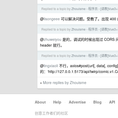
Replied to a topic by
Zhouisme
程序员
[请教]Vue
›
›
@
lisongeee
可以解决问题。受教了。出现 40
Replied to a topic by
Zhouisme
程序员
[请教]Vue
›
›
@
zhuweiyou
是的，调试的时候出现过 CORS 问题，
header 就行。
Replied to a topic by
Zhouisme
程序员
[请教]Vue
›
›
@
lingxiaoli
不行，axios#post(url[, data[
的：‘http://127.0.0.1:5173/api/twirp/comi
More replies by Zhouisme
»
About
·
Help
·
Advertise
·
Blog
·
API
创意工作者们的社区