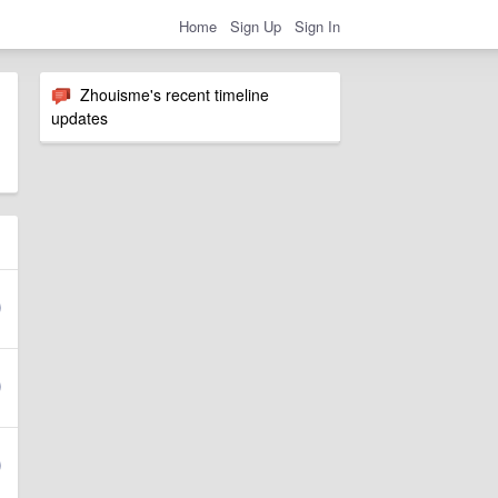
Home
Sign Up
Sign In
Zhouisme's recent timeline
updates