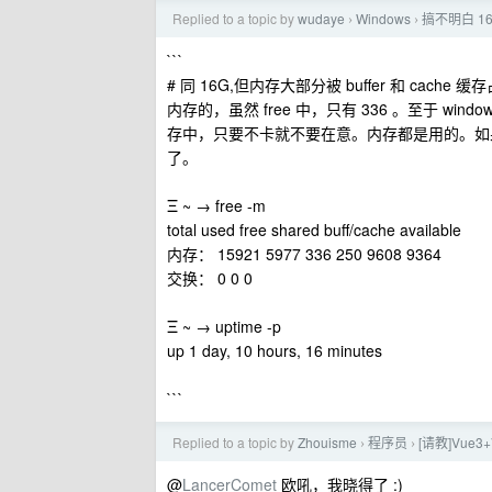
Replied to a topic by
wudaye
Windows
搞不明白 1
›
›
```
# 同 16G,但内存大部分被 buffer 和 cach
内存的，虽然 free 中，只有 336 。至于 
存中，只要不卡就不要在意。内存都是用的。如果
了。
Ξ ~ → free -m
total used free shared buff/cache available
内存： 15921 5977 336 250 9608 9364
交换： 0 0 0
Ξ ~ → uptime -p
up 1 day, 10 hours, 16 minutes
```
Replied to a topic by
Zhouisme
程序员
[请教]Vue
›
›
@
LancerComet
欧吼，我晓得了 :)