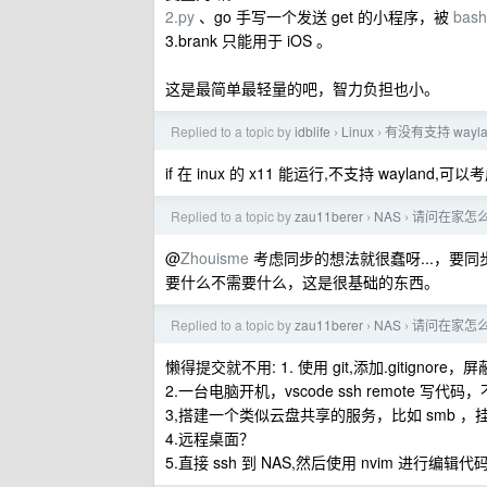
2.py
、go 手写一个发送 get 的小程序，被
bash
3.brank 只能用于 iOS 。
这是最简单最轻量的吧，智力负担也小。
Replied to a topic by
idblife
Linux
有没有支持 wayla
›
›
if 在 inux 的 x11 能运行,不支持 wayland,可
Replied to a topic by
zau11berer
NAS
请问在家怎么
›
›
@
Zhouisme
考虑同步的想法就很蠢呀...，要
要什么不需要什么，这是很基础的东西。
Replied to a topic by
zau11berer
NAS
请问在家怎么
›
›
懒得提交就不用: 1. 使用 git,添加​.gitignor
2.一台电脑开机，vscode ssh remote 写
3,搭建一个类似云盘共享的服务，比如 smb 
4.远程桌面？
5.直接 ssh 到 NAS,然后使用 nvim 进行编辑代