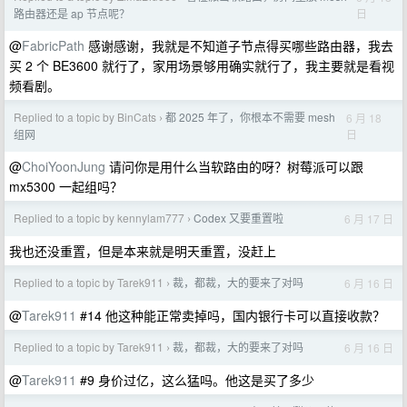
日
路由器还是 ap 节点呢？
@
FabricPath
感谢感谢，我就是不知道子节点得买哪些路由器，我去
买 2 个 BE3600 就行了，家用场景够用确实就行了，我主要就是看视
频看剧。
Replied to a topic by BinCats
都 2025 年了，你根本不需要 mesh
6 月 18
›
日
组网
@
ChoiYoonJung
请问你是用什么当软路由的呀？树莓派可以跟
mx5300 一起组吗？
Replied to a topic by kennylam777
Codex 又要重置啦
6 月 17 日
›
我也还没重置，但是本来就是明天重置，没赶上
Replied to a topic by Tarek911
裁，都裁，大的要来了对吗
6 月 16 日
›
@
Tarek911
#14 他这种能正常卖掉吗，国内银行卡可以直接收款？
Replied to a topic by Tarek911
裁，都裁，大的要来了对吗
6 月 16 日
›
@
Tarek911
#9 身价过亿，这么猛吗。他这是买了多少