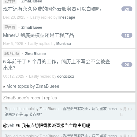
云计算
•
ZimaBlueee
现在还有永久免费的国外云服务器可以白嫖吗
20
Dec 23, 2025 • Lastly replied by
linescape
程序员
•
ZimaBlueee
MinerU 到底是模型还是工程产品
10
Nov 6, 2025 • Lastly replied by
Muniesa
职场话题
•
ZimaBlueee
5 年前干了 5 个月的工作，简历上不写会不会被查
20
出来？
Oct 12, 2025 • Lastly replied by
dongcxcx
More topics by ZimaBlueee
»
ZimaBlueee's recent replies
Replied to a topic by ZimaBlueee
香橙派当软路由，房间里放 mesh
6 月 18
›
日
路由器还是 ap 节点呢？
@
yeh
#6 我有点想把香橙派直接当主路由用呢
Replied to a topic by ZimaBlueee
香橙派当软路由，房间里放 mesh
6 月 18
›