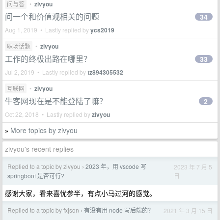
问与答
•
zivyou
问一个和价值观相关的问题
34
Aug 1, 2019 • Lastly replied by
ycs2019
职场话题
•
zivyou
工作的终极出路在哪里？
33
Jul 2, 2019 • Lastly replied by
tz894305532
互联网
•
zivyou
牛客网现在是不能登陆了嘛？
2
Oct 22, 2018 • Lastly replied by
zivyou
More topics by zivyou
»
zivyou's recent replies
Replied to a topic by zivyou
2023 年，用 vscode 写
2023 年 7 月 5
›
日
springboot 是否可行?
感谢大家，看来喜忧参半，有点小马过河的感觉。
Replied to a topic by fxjson
有没有用 node 写后端的？
2021 年 3 月 15 日
›