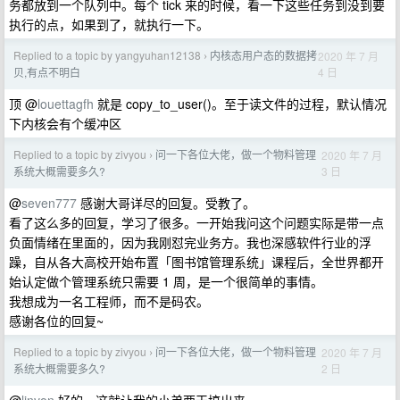
务都放到一个队列中。每个 tick 来的时候，看一下这些任务到没到要
执行的点，如果到了，就执行一下。
Replied to a topic by yangyuhan12138
内核态用户态的数据拷
2020 年 7 月
›
4 日
贝,有点不明白
顶 @
louettagfh
就是 copy_to_user()。至于读文件的过程，默认情况
下内核会有个缓冲区
Replied to a topic by zivyou
问一下各位大佬，做一个物料管理
2020 年 7 月
›
3 日
系统大概需要多久?
@
seven777
感谢大哥详尽的回复。受教了。
看了这么多的回复，学习了很多。一开始我问这个问题实际是带一点
负面情绪在里面的，因为我刚怼完业务方。我也深感软件行业的浮
躁，自从各大高校开始布置「图书馆管理系统」课程后，全世界都开
始认定做个管理系统只需要 1 周，是一个很简单的事情。
我想成为一名工程师，而不是码农。
感谢各位的回复~
Replied to a topic by zivyou
问一下各位大佬，做一个物料管理
2020 年 7 月
›
2 日
系统大概需要多久?