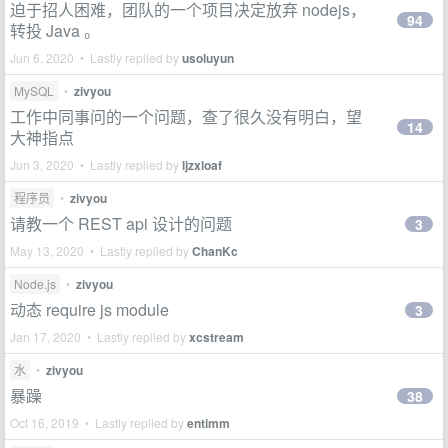
迫于招人困难，团队的一个项目决定放弃 nodejs，
94
转投 Java 。
Jun 6, 2020 • Lastly replied by
usoluyun
MySQL
•
zivyou
工作中同事问的一个问题，查了很久没有明白，望
14
大神指点
Jun 3, 2020 • Lastly replied by
ljzxloaf
程序员
•
zivyou
请教一个 REST api 设计的问题
3
May 13, 2020 • Lastly replied by
ChanKc
Node.js
•
zivyou
动态 require js module
3
Jan 17, 2020 • Lastly replied by
xcstream
水
•
zivyou
暴躁
38
Oct 16, 2019 • Lastly replied by
entimm