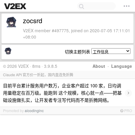
zocsrd
V2EX member #497775, joined on 2020-07-05 17:11:01
+08:00
切换主题列表
© 2026 V2EX · 8ms · 3.9.8.5
About
·
Language
Claude API 官方价一折起，国内直连免折腾
目前平台累计服务用户数万，企业客户超过 100 家，日均调
›
用量稳定在百万级。能跑到 这个规模，核心就一点——把基
础设施做扎实，让开发者专注写代码而不是折腾网络。
Promoted by
aicodinginc
PRO