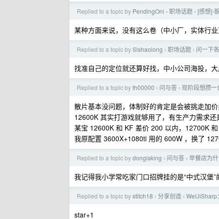
Replied to a topic by
PendingOni
职场话题
[感想]
›
›
某种方面来说，没有这么卷（中小厂，实体行业
Replied to a topic by
Slshaolong
职场话题
问一下
›
›
找准自己的定位就还算好找，中小公司海投，大
Replied to a topic by
th00000
问与答
现阶段想攒一台
›
›
散片基本没问题，体制好的肯定是会被挑走加价卖
12600K 其实打游戏就够用了，有生产力需求
某宝 12600K 和 KF 差价 200 以内，1270
我原配置 3600X+1080ti 用的 600W ，换了
Replied to a topic by
dongisking
问与答
早餐店为什
›
›
我记得我小学常吃家门口招牌挂的是“中式汉堡
Replied to a topic by
stitch18
分享创造
WeUiShar
›
›
star+1