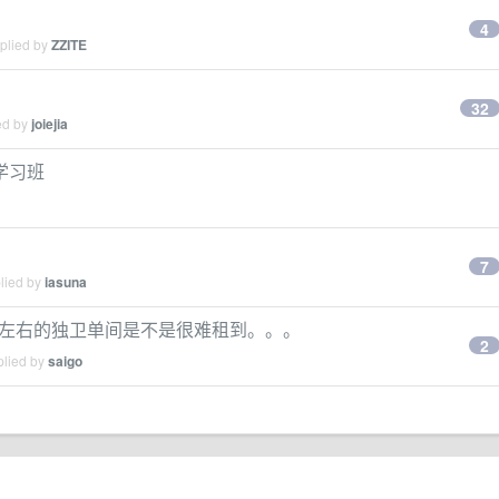
4
eplied by
ZZITE
32
ed by
joiejia
学习班
7
plied by
iasuna
00 左右的独卫单间是不是很难租到。。。
2
plied by
saigo