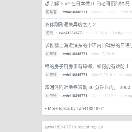
想了解下 v2 在日本做 IT 的老哥们的情况
问与答
•
zwh418346771
•
Dec 13, 2019
• Lastly r
双休刚刚通关异度之刃 2
游戏
•
zwh418346771
•
Jul 29, 2019
• Lastly repli
求推荐上海近浦东的中环内口碑好的日语
问与答
•
zwh418346771
•
May 17, 2019
租的房子厨房里有蟑螂，如何能有效防止
问与答
•
zwh418346771
•
May 2, 2019
• Lastly re
漕河泾附近地铁通勤 30 分钟以内， 20
问与答
•
zwh418346771
•
Apr 11, 2019
• Lastly re
More topics by zwh418346771
»
zwh418346771's recent replies