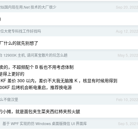
-貌似国内现在用.Net 技术的大厂很少
Sep 20, 202
）
各位大佬专科找工作好找吗
Aug 12, 202
厂什么的就先别想了
 12900K 主机, 请问某宝散片的坑怎么趟
May 5, 202
的，不超频配个 B 板也不用考虑体制
还是得上更好的
0K 和 KF 差价 300 以内，差价不大我无脑推 K ，核显有时候用得到
 12700KF 后烤机会断电重启，推荐换电源
么不做汉堡
Feb 10, 202
”的小摊，就是面包夹生菜夹西红柿夹煎火腿
p：基于 WPF 实现的仿 Windows 桌面版微信 UI 界面库
Sep 5, 202