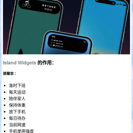
Island Widgets
的作用：
提醒您 ：
准时下班
每天运动
陪伴家人
保持体重
放下手机
每日待办
当前网速
手机使用强度