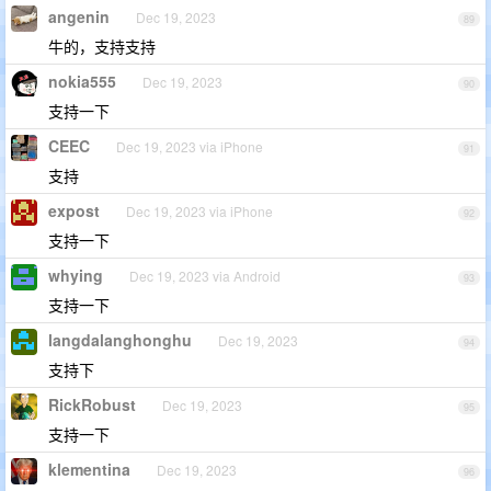
angenin
Dec 19, 2023
89
牛的，支持支持
nokia555
Dec 19, 2023
90
支持一下
CEEC
Dec 19, 2023 via iPhone
91
支持
expost
Dec 19, 2023 via iPhone
92
支持一下
whying
Dec 19, 2023 via Android
93
支持一下
langdalanghonghu
Dec 19, 2023
94
支持下
RickRobust
Dec 19, 2023
95
支持一下
klementina
Dec 19, 2023
96