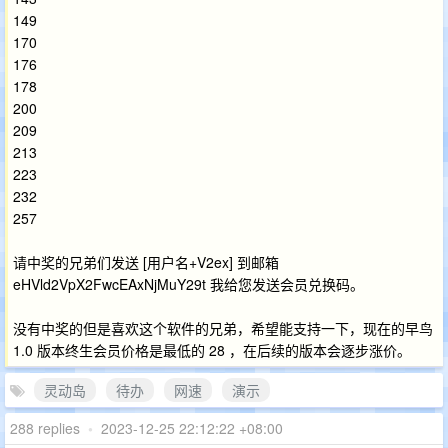
149
170
176
178
200
209
213
223
232
257
请中奖的兄弟们发送 [用户名+V2ex] 到邮箱
eHVld2VpX2FwcEAxNjMuY29t 我给您发送会员兑换码。
没有中奖的但是喜欢这个软件的兄弟，希望能支持一下，现在的早鸟
1.0 版本终生会员价格是最低的 28 ，在后续的版本会逐步涨价。
灵动岛
待办
网速
演示
288 replies
•
2023-12-25 22:12:22 +08:00