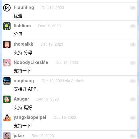
Frauhling
Dec 19, 2023
31
优雅...
fishlium
Dec 19, 2023
32
分母
therealkk
Dec 19, 2023
33
支持 分母
NobodyLikesMe
Dec 19, 2023
34
支持一下
ouqihang
Dec 19, 2023 via Android
35
支持好 APP 。
Asugar
Dec 19, 2023
36
支持 挺好
yangxiaopeipei
Dec 19, 2023
37
支持一下
jokie
Dec 19, 2023
38