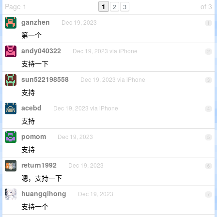
Page 1
1
of 3
2
3
ganzhen
Dec 19, 2023
1
第一个
andy040322
Dec 19, 2023 via iPhone
2
支持一下
sun522198558
Dec 19, 2023 via iPhone
3
支持
acebd
Dec 19, 2023 via iPhone
4
支持
pomom
Dec 19, 2023
5
支持
return1992
Dec 19, 2023
6
嗯，支持一下
huangqihong
Dec 19, 2023
7
支持一个