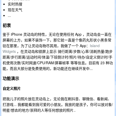
实时热搜
现在天气
...
初衷
鉴于 iPhone 灵动岛的特性，无论在使用任何 App ，灵动岛会一直在
屏幕的上方，如果不装饰一下，那它就一直是个像药丸形状小黑条常
驻在那里，为了让灵动岛物尽其用，我做了一个 App：
Island
Widgets
，在灵动岛和锁屏上显示 骑行距离/步数/心率/消耗热量/跑步
距离/步行距离/运动时间/体温/下班倒计时/照片/待办/自定义倒计时/手
机使用次数/实时网速/CPU/RAM/屏幕帧率 等等信息。目前有 23 种功
能，而且大部分是免费使用的，新功能还在继续开发中...
功能演示
自定义照片
把我儿子的照片放在灵动岛上，无论我在刷抖音、聊微信、看新闻、
打游戏... 我都能看到我可爱的小朋友。我放的是孩子，你可以放对象/
明星/想去的地方/崇拜的人等任何想放的照片..